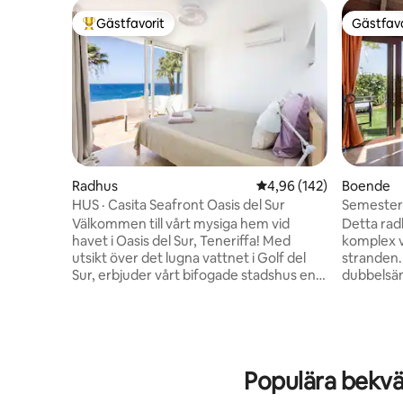
Gästfavorit
Gästfavo
Populär gästfavorit
Gästfavo
Radhus
4,96 av 5 i genomsnitt
4,96 (142)
Boende
HUS · Casita Seafront Oasis del Sur
Semesterb
0089460
Välkommen till vårt mysiga hem vid
Detta radh
havet i Oasis del Sur, Teneriffa! Med
komplex v
utsikt över det lugna vattnet i Golf del
stranden.
Sur, erbjuder vårt bifogade stadshus en
dubbelsän
lugn tillflyktsort för familjer, par eller
bäddsoffa
vänner som söker lugn. Koppla av och
med två 
varva ner i vårt väl inredda och
trädgårde
funktionella utrymme, komplett med två
den bakre
sovrum med dubbelsäng, två duschrum
Mountain 
Populära bekvä
och en soldränkt terrass perfekt för att
och en te
njuta av solen. Ta ett dopp i den
köpcentr