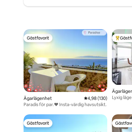
Gästfavorit
Gästf
Gästfavorit
Populär 
Ägarläge
Lyxig läg
Ägarlägenhet
4,98 av 5 i genomsnitt
4,98 (130)
Paradis för par.❤️️ Insta-värdig havsutsikt.
Gästfavorit
Gästfavo
Gästfavorit
Gästfavo