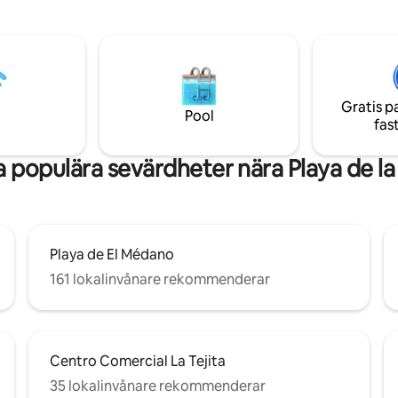
ger och en strandbar i slutet av
du ska känna dig som hemma.
<br>Denna lilla enplanslägenhet 
000380170004376090000000000000VV-
ett privat komplex med 11 enhe
94605
havet.
Gratis p
Pool
fas
 populära sevärdheter nära Playa de la 
Playa de El Médano
161 lokalinvånare rekommenderar
Centro Comercial La Tejita
35 lokalinvånare rekommenderar