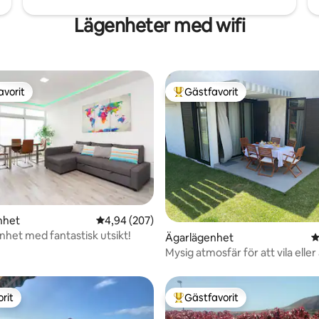
Lägenheter med wifi
avorit
Gästfavorit
gästfavorit
Populär gästfavorit
nhet
4,94 av 5 i genomsnittligt betyg, 207 omdöm
4,94 (207)
enhet med fantastisk utsikt!
ligt betyg, 130 omdömen
Ägarlägenhet
4
Mysig atmosfär för att vila eller
lugn och ro
rit
Gästfavorit
rit
Populär gästfavorit