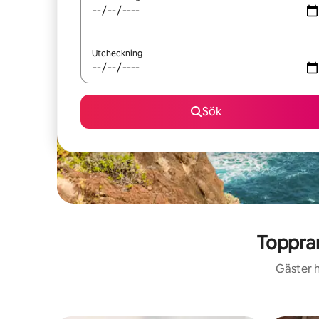
Utcheckning
Sök
Toppran
Gäster h