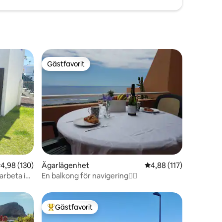
Gästfavorit
Gästfavorit
en
,98 av 5 i genomsnittligt betyg, 130 omdömen
4,98 (130)
Ägarlägenhet
4,88 av 5 i genomsnitt
4,88 (117)
 arbeta i
En balkong för navigering🏄‍♀️
Gästfavorit
Populär gästfavorit