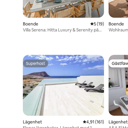
Boende
5 av 5 i genomsnit
5 (19)
Boende
Villa Serena: Hitta Luxury & Serenity på
Wohlraum 
Teneriffa.
Superhost
Gästfavo
Superhost
Gästfavo
Lägenhet
4,91 av 5 i genomsnitt
4,91 (161)
Lägenhet
Elenas lägenheter, Lägenhet med 1
A&A El Me