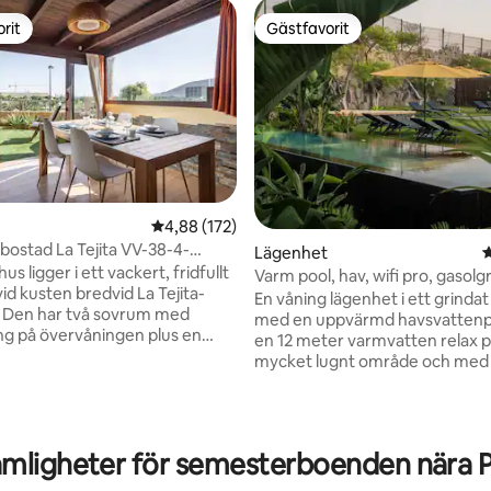
rit
Gästfavorit
rit
Gästfavorit
ligt betyg, 142 omdömen
4,88 av 5 i genomsnittligt betyg, 172 omdöm
4,88 (172)
ostad La Tejita VV-38-4-
Lägenhet
4
us ligger i ett vackert, fridfullt
Varm pool, hav, wifi pro, gasolgri
id kusten bredvid La Tejita-
trädgård, 02
En våning lägenhet i ett grinda
 Den har två sovrum med
med en uppvärmd havsvattenp
g på övervåningen plus en
en 12 meter varmvatten relax po
 i vardagsrummet tillsammans
mycket lugnt område och med 
badrum. Den främre
professionellt "omada" Wifi nät
n har ett chill-out område och
perfekt för avkoppling eller
 trädgården ser ut över Red
distansarbete. 10 minuter från 
och havet. Det finns två pooler
bästa stränderna på ön och bre
mligheter för semesterboenden nära Pla
nnisbana. Det finns också ett
fiskeby med fantastiska lokala
um, stormarknad, barer och
restauranger. Mycket välutrust