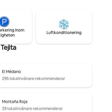
höra havet. Den längsta och vackraste
<br>
naturliga stranden på Teneriffa ligger
ligger i
precis utanför ytterdörren - 5 minuters
ter vid
promenad till vattnet. Dessutom har du
bara 8 minuters promenad till Tejita
Center med restauranger och
arkering inom
stormarknad.
Luftkonditionering
tigheten
Tejita
El Médano
295 lokalinvånare rekommenderar
Montaña Roja
29 lokalinvånare rekommenderar