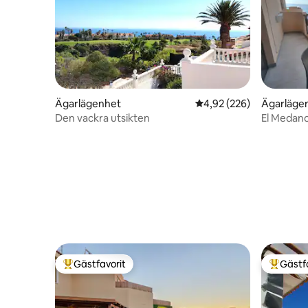
Ägarlägenhet
4,92 av 5 i genomsnitt
4,92 (226)
Ägarläge
Den vackra utsikten
El Medano
Montaña 
Gästfavorit
Gästf
Populär gästfavorit
Populär 