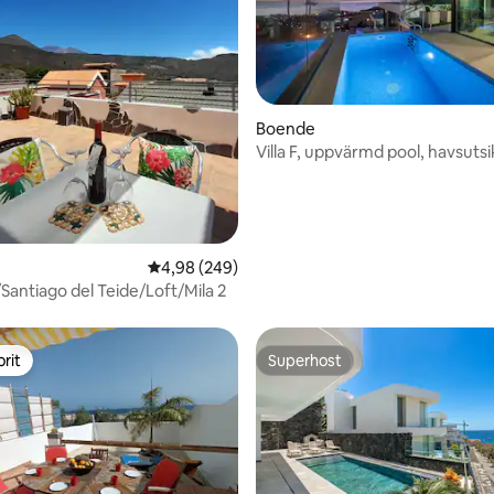
Boende
Villa F, uppvärmd pool, havsutsi
tligt betyg, 28 omdömen
View Tenerife
4,98 av 5 i genomsnittligt betyg, 249 omdöm
4,98 (249)
/Santiago del Teide/Loft/Mila 2
rit
Superhost
rit
Superhost