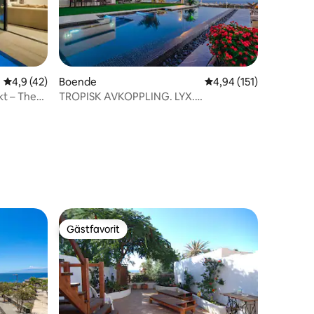
4,9 av 5 i genomsnittligt betyg, 42 omdömen
4,9 (42)
Boende
4,94 av 5 i genomsnitt
4,94 (151)
kt – The
TROPISK AVKOPPLING. LYX.
SPEKTAKULÄR UTSIKT.
en
Gästfavorit
Gästfavorit