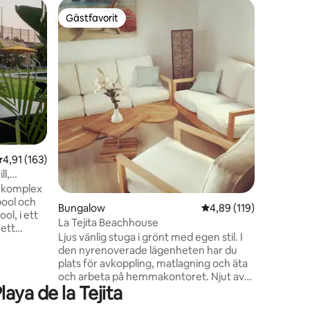
Radhus
Gästfavorit
Gästf
Gästfavorit
Populär
Mysig rad
50 meter 
kapacitet
gratis Wi
vardagsru
badrum o
lugnt, ha
lekplats 
mellan E
en
Närmaste 
,91 av 5 i genomsnittligt betyg, 163 omdömen
4,91 (163)
flygplats
Cristiano
ll,
t komplex
ool och
Bungalow
4,89 av 5 i genomsnitt
4,89 (119)
ol, i ett
La Tejita Beachhouse
ett
Ljus vänlig stuga i grönt med egen stil. I
verk,
den nyrenoverade lägenheten har du
plats för avkoppling, matlagning och äta
två av de
och arbeta på hemmakontoret. Njut av
dvid en
ya de la Tejita
solnedgången på mysig terrass med
soffa. Från dubbelsängen kan du se och
ad för att