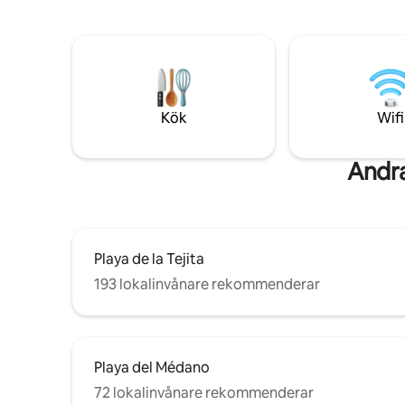
uppvärmda poolen med havsvatten eller
restauran
se dina favoritprogram med Smart TV
vägen.
och höghastighets WiFi.
ESFCTU0
38-4-008
Kök
Wifi
Andra
Playa de la Tejita
193 lokalinvånare rekommenderar
Playa del Médano
72 lokalinvånare rekommenderar