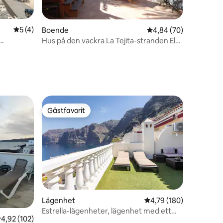
5 av 5 i genomsnittligt betyg, 4 omdömen
5 (4)
Boende
4,84 av 5 i genomsnit
4,84 (70)
Hus på den vackra La Tejita-stranden El
en
Medano
Gästfavorit
Gästfavorit
Lägenhet
4,79 av 5 i genomsnitt
4,79 (180)
Estrella-lägenheter, lägenhet med ett
en
,92 av 5 i genomsnittligt betyg, 102 omdömen
4,92 (102)
sovrum.