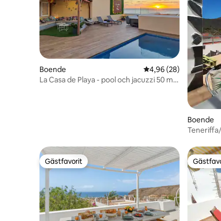
Boende
4,96 av 5 i genomsnit
4,96 (28)
La Casa de Playa - pool och jacuzzi 50 m
från havet
Boende
Teneriffa
Gästfavorit
Gästfavo
Gästfavorit
Gästfavo