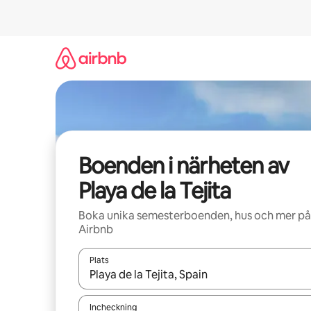
Hoppa
till
innehåll
Boenden i närheten av
Playa de la Tejita
Boka unika semesterboenden, hus och mer på
Airbnb
Plats
När resultaten är tillgängliga kan du navigera me
Incheckning