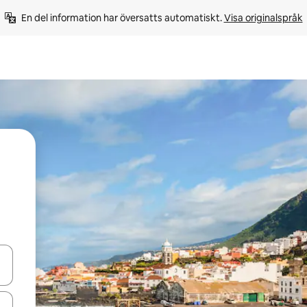
En del information har översatts automatiskt. 
Visa originalspråk
d upp- och nedåtpilarna eller utforska genom att trycka eller svepa.