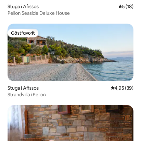
Stuga i Afissos
5 av 5 i g
5 (18)
Pelion Seaside Deluxe House
Gästfavorit
Gästfavorit
Stuga i Afissos
4,95 av 5 i g
4,95 (39)
Strandvilla i Pelion