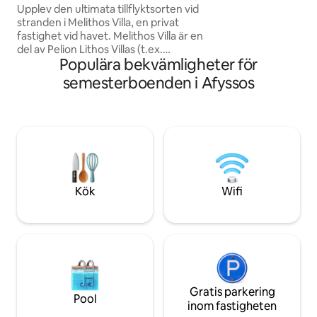
och bageri. Perfekt
design
Upplev den ultimata tillflyktsorten vid
stranden i Melithos Villa, en privat
fastighet vid havet. Melithos Villa är en
del av Pelion Lithos Villas (t.ex.
Populära bekvämligheter för
tillsammans med Akrolithos Villa) och
bara 40 meter från Koropi-stranden,
semesterboenden i Afyssos
och har utsökt utsikt hela dagen och
tillgång till den Pagasetiska bukten. Den
har utformats för att erbjuda överlägsna
bekvämligheter och en perfekt
blandning av privat komfort och lyxig
elegans. Den perfekta miljön för en
romantisk semester, en familjesemester
eller en tillflyktsort bland vänner!
Kök
Wifi
Gratis parkering
Pool
inom fastigheten