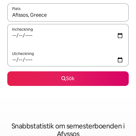
Plats
När resultaten är tillgängliga kan du navigera med upp- och ned
Incheckning
Utcheckning
Sök
Snabbstatistik om semesterboenden i
Afyssos