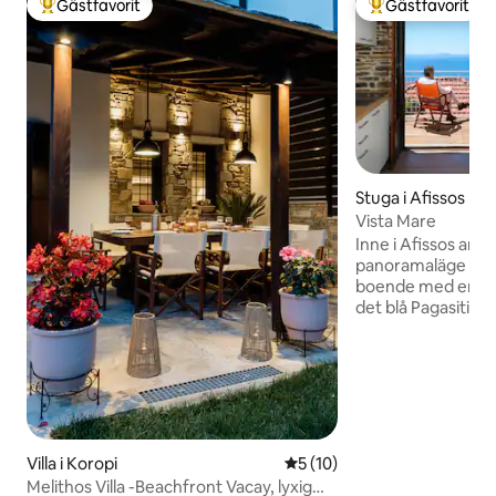
Gästfavorit
Gästfavorit
Populär gästfavorit
Populär gästfavor
Stuga i Afissos
Vista Mare
Inne i Afissos amfi
panoramaläge vår
boende med en un
det blå Pagasitiko
gröna av berget o
som kommer att f
utrymmen med o
luftkonditionering, balkon
stor trädgård för b
Boendet ligger 150
Med seriösa resta
Villa i Koropi
5 av 5 i genomsnittligt be
5 (10)
,organiserade str
Melithos Villa -Beachfront Vacay, lyxig