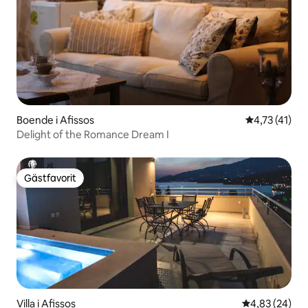
Boende i Afissos
4,73 av 5 i 
4,73 (41)
Delight of the Romance Dream I
Gästfavorit
Gästfavorit
Villa i Afissos
4,83 av 5 i g
4,83 (24)