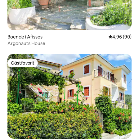
Boende i Afissos
4,96 av 5 i g
4,96 (90)
Argonauts House
Gästfavorit
Gästfavorit