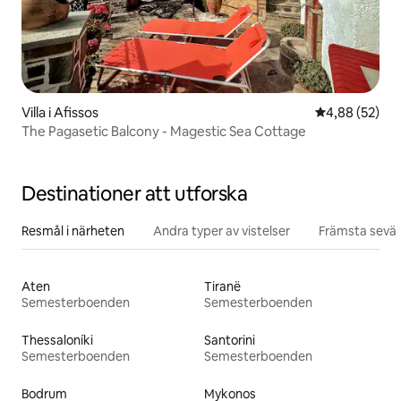
Villa i Afissos
4,88 av 5 i g
4,88 (52)
The Pagasetic Balcony - Magestic Sea Cottage
Destinationer att utforska
Resmål i närheten
Andra typer av vistelser
Främsta sevär
Aten
Tiranë
Semesterboenden
Semesterboenden
Thessaloníki
Santorini
Semesterboenden
Semesterboenden
Bodrum
Mykonos