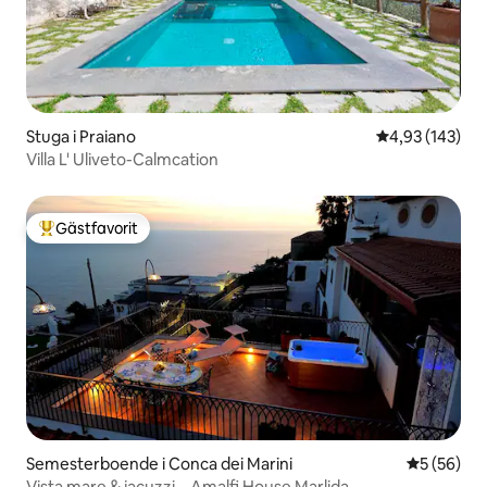
Stuga i Praiano
4,93 av 5 i ge
4,93 (143)
Villa L' Uliveto-Calmcation
Gästfavorit
Populär gästfavorit
Semesterboende i Conca dei Marini
5 av 5 i g
5 (56)
Vista mare & jacuzzi – Amalfi House Marlida