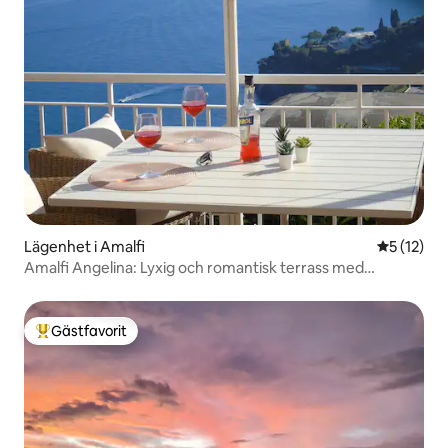
Lägenhet i Amalfi
5 av 5 i g
5 (12)
Amalfi Angelina: Lyxig och romantisk terrass med
havsutsikt
Gästfavorit
Populär gästfavorit