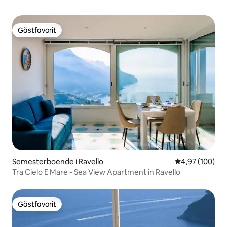
Gästfavorit
Gästfavorit
Semesterboende i Ravello
4,97 av 5 i ge
4,97 (100)
Tra Cielo E Mare - Sea View Apartment in Ravello
Gästfavorit
Gästfavorit