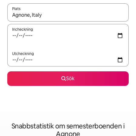
Plats
När resultaten är tillgängliga kan du navigera med upp- och ned
Incheckning
Utcheckning
Sök
Snabbstatistik om semesterboenden i
Agnone