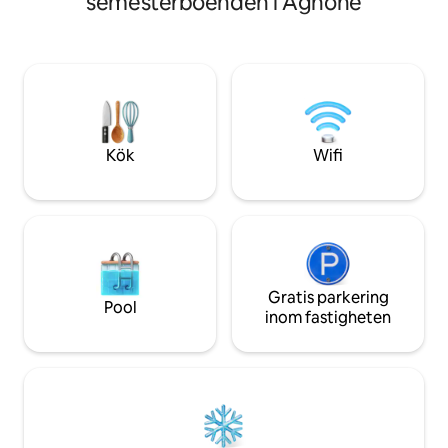
semesterboenden i Agnone
Neapel: ett centralt läge, tystnad,
3 gäster. Parkering
grönska och utsikt över bukten. Några
extra avgifter. I hyrespriset ingår: el,
minuters promenad bort hittar du Piazza
sänglinne, handdu
del Plebiscito, vattnet, Via Chiaia, Via
luftkonditionering. ★ Rengöringste
Toledo, Teatro San Carlo och hamnen.
som är utbildat i 
Chiaia-tunnelbanan, linbanan och hissen
sanitet. Avstånd: Ravello (3 km) Amalfi
gör det enkelt att ta sig till den historiska
(1,5 km) Atrani (1 
stadskärnan, Vomero, öarna och de
Minori (2,5 km) Ca
Kök
Wifi
arkeologiska platserna.
Gratis parkering
Pool
inom fastigheten