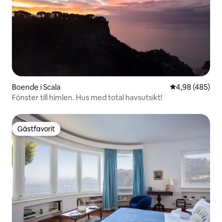
Boende i Scala
4,98 av 5 i ge
4,98 (485)
Fönster till himlen. Hus med total havsutsikt!
Gästfavorit
Gästfavorit