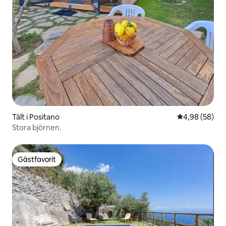
Tält i Positano
4,98 av 5 i g
4,98 (58)
Stora björnen.
Gästfavorit
Gästfavorit