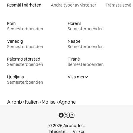
Resmål i närheten
Andra typer av vistelser
Främsta sevär
Rom
Florens
Semesterboenden
Semesterboenden
Venedig
Neapel
Semesterboenden
Semesterboenden
Palermo storstad
Tiranë
Semesterboenden
Semesterboenden
Ljubljana
Visa mer
Semesterboenden
Airbnb
Italien
Molise
Agnone
© 2026 Airbnb, Inc.
Integritet
Villkor