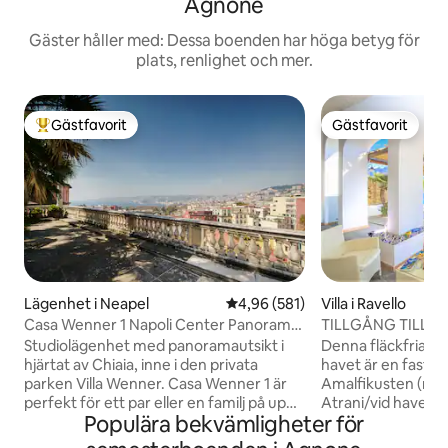
Agnone
Gäster håller med: Dessa boenden har höga betyg för
plats, renlighet och mer.
Gästfavorit
Gästfavorit
Populär gästfavorit
Gästfavorit
Lägenhet i Neapel
4,96 av 5 i genomsnittligt bety
4,96 (581)
Villa i Ravello
Casa Wenner 1 Napoli Center Panorama
TILLGÅNG TILL H
Chiaia
PARKERING ☀️ RA
Studiolägenhet med panoramautsikt i
Denna fläckfria vill
hjärtat av Chiaia, inne i den privata
havet är en fastig
parken Villa Wenner. Casa Wenner 1 är
Amalfikusten (mel
perfekt för ett par eller en familj på upp
Atrani/vid havet) 
Populära bekvämligheter för
till fyra personer och kombinerar det
apelsinträdgårdar
som är sällsynt att hitta tillsammans i
och direkt tillgång till ha