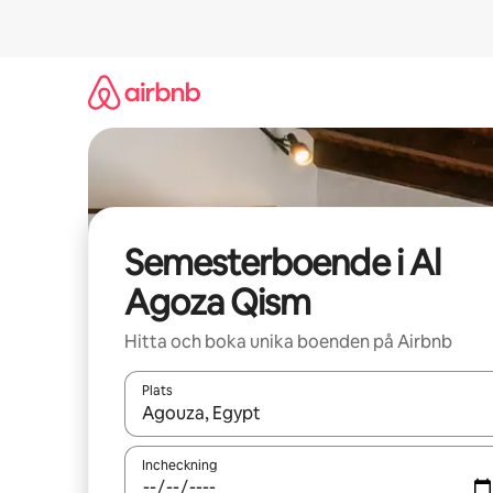
Hoppa
till
innehåll
Semesterboende i Al
Agoza Qism
Hitta och boka unika boenden på Airbnb
Plats
När resultaten är tillgängliga kan du navigera me
Incheckning