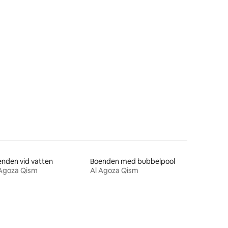
en
nden vid vatten
Boenden med bubbelpool
 Agoza Qism
Al Agoza Qism