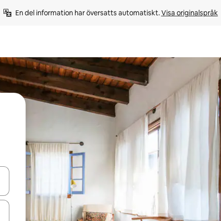
En del information har översatts automatiskt. 
Visa originalspråk
d upp- och nedåtpilarna eller utforska genom att trycka eller svepa.