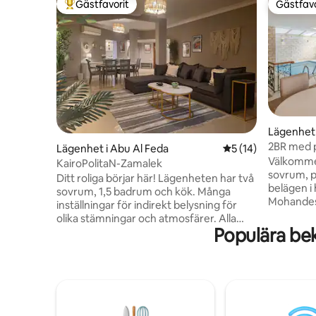
Gästfavorit
Gästfavo
Populär gästfavorit
Gästfavo
Lägenhet 
2BR med pr
Lägenhet i Abu Al Feda
5 av 5 i genomsnit
5 (14)
Mohandes
Välkommen
KairoPolitaN-Zamalek
sovrum, p
Ditt roliga börjar här! Lägenheten har två
belägen i 
sovrum, 1,5 badrum och kök. Många
Mohandess
inställningar för indirekt belysning för
Arabia-ga
olika stämningar och atmosfärer. Alla
placerar 
Populära be
hushållsapparater du kan behöva för en
bästa kaf
kortare eller längre vistelse. Varmt
sevärdhet
vatten i badrum och kök, smart-TV, wifi
bekväm, p
ingår, köket har kylskåp, mikrovågsugn,
vistelser 
spis med kokplatta och vattenkokare.
små famil
Läget är centrala Zamalek, det lugnaste,
komfort, 
renaste, mest gångvänliga området, fullt