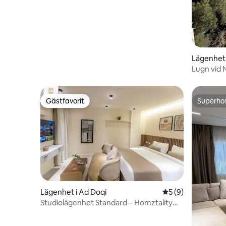
Lägenhet 
Lugn vid 
Gästfavorit
Superho
Gästfavorit
Superho
Lägenhet i Ad Doqi
5 av 5 i genomsni
5 (9)
Studiolägenhet Standard – Homztality
Elbatal Mohandeseen