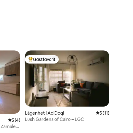
en
Gästfavorit
Populär gästfavorit
Lägenhet i Ad Doqi
5 av 5 i genomsni
5 (11)
Lush Gardens of Cairo – LGC
5 av 5 i genomsnittligt betyg, 4 omdömen
5 (4)
 | Zamalek