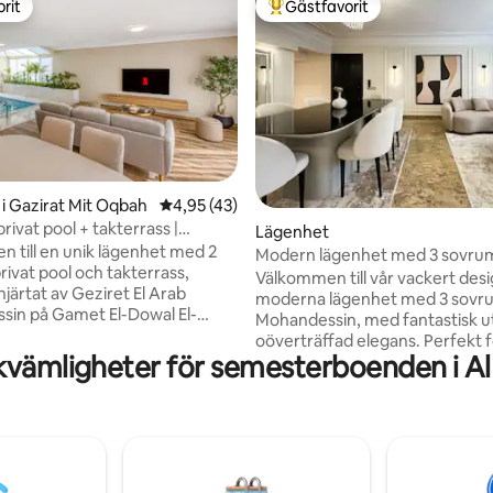
rit
Gästfavorit
rit
Populär gästfavorit
i Gazirat Mit Oqbah
4,95 av 5 i genomsnittligt betyg, 43 omdöm
4,95 (43)
ivat pool + takterrass |
tligt betyg, 14 omdömen
Lägenhet
sin
 till en unik lägenhet med 2
Modern lägenhet med 3 sovrum
rivat pool och takterrass,
Homely i Gezirat ElArab
Välkommen till vår vackert des
hjärtat av Geziret El Arab
moderna lägenhet med 3 sovru
in på Gamet El-Dowal El-
Mohandessin, med fantastisk ut
tan.Detta utmärkta läge
oöverträffad elegans. Perfekt för
dig bara några steg från de
kvämligheter för semesterboenden i A
familjer, grupper eller affärsre
éerna, butikerna och
denna fantastiska lägenhet har
erna.Lägenheten är rymlig och
modern inredning, mysiga sovr
erfekt för både längre
elegant vardagsrum och ett full
och korta resor.Perfekt för par,
kök. Beläget på en utmärkt plat
jer eller vänner som söker
bara några steg från de bästa
stil, bekvämlighet och en
restaurangerna, kaféerna och 