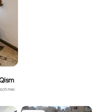
 Qism
 och mer.
Lägenhet