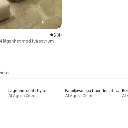
5 av 5 i genomsnittligt betyg, 4 omdöm
5 (4)
04 lägenhet med två sovrum
rheten
Lägenheter att hyra
Familjevänliga boenden att hyra
Boe
Al Agoza Qism
Al Agoza Qism
Al