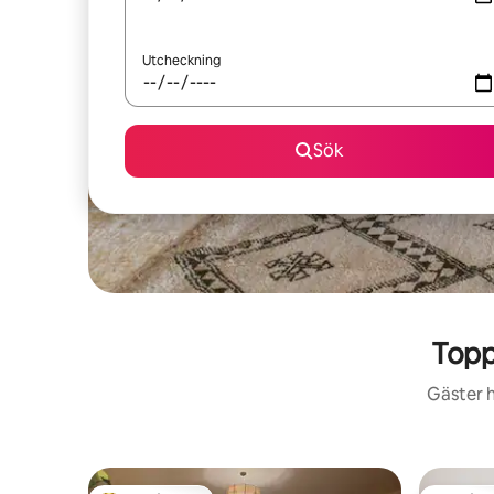
Utcheckning
Sök
Topp
Gäster h