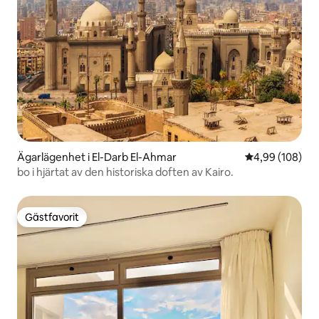
Ägarlägenhet i El-Darb El-Ahmar
4,99 av 5 i ge
4,99 (108)
bo i hjärtat av den historiska doften av Kairo.
Gästfavorit
Gästfavorit