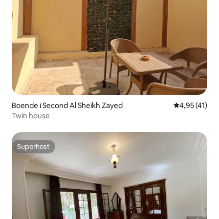
Boende i Second Al Sheikh Zayed
4,95 av 5 i g
4,95 (41)
Twin house
Superhost
Superhost