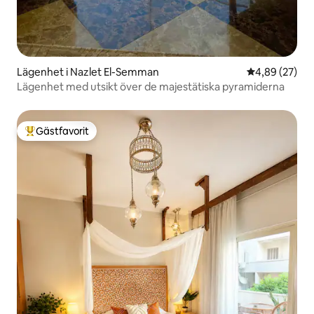
Lägenhet i Nazlet El-Semman
4,89 av 5 i g
4,89 (27)
Lägenhet med utsikt över de majestätiska pyramiderna
Gästfavorit
Populär gästfavorit