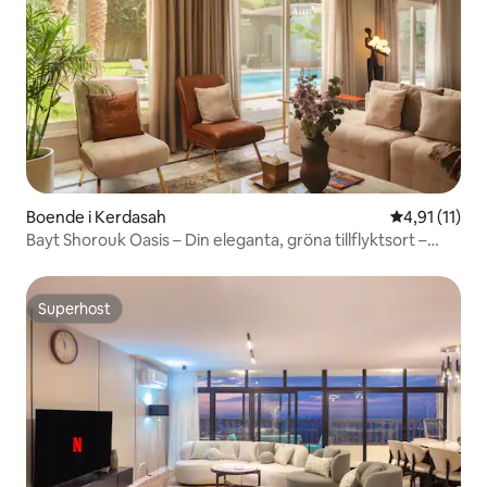
Boende i Kerdasah
4,91 av 5 i 
4,91 (11)
Bayt Shorouk Oasis – Din eleganta, gröna tillflyktsort –
Nesty
Superhost
Superhost