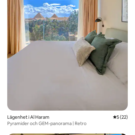
Lägenhet i Al Haram
5 av 5 i g
5 (22)
Pyramider och GEM-panorama | Retro