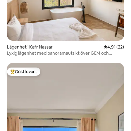
Lägenhet i Kafr Nassar
4,91 av 5 i g
4,91 (22)
Lyxig lägenhet med panoramautsikt över GEM och
pyramiderna
Gästfavorit
Populär gästfavorit