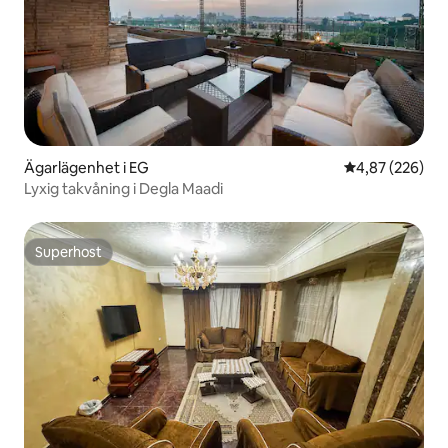
Ägarlägenhet i EG
4,87 av 5 i ge
4,87 (226)
Lyxig takvåning i Degla Maadi
Superhost
Superhost