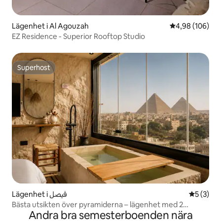
Lägenhet i Al Agouzah
4,98 av 5 i ge
4,98 (106)
EZ Residence - Superior Rooftop Studio
Superhost
Superhost
Lägenhet i فيصل
5 av 5 i 
5 (3)
Bästa utsikten över pyramiderna – lägenhet med 2
Andra bra semesterboenden nära
sovrum