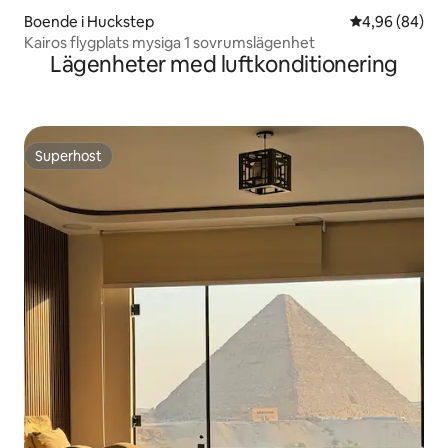
Boende i Huckstep
4,96 av 5 i g
4,96 (84)
Kairos flygplats mysiga 1 sovrumslägenhet
Lägenheter med luftkonditionering
Superhost
Superhost