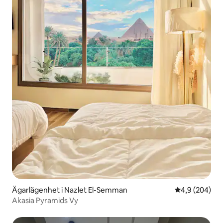
Ägarlägenhet i Nazlet El-Semman
4,9 av 5 i ge
4,9 (204)
Akasia Pyramids Vy