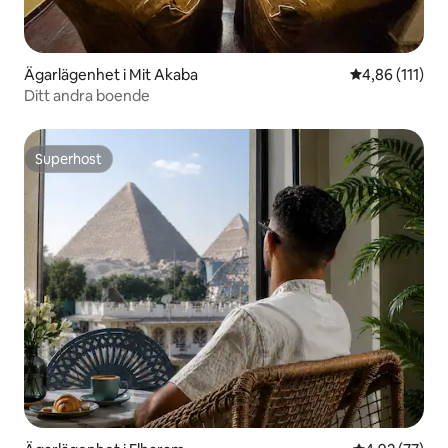
Ägarlägenhet i Mit Akaba
4,86 av 5 i g
4,86 (111)
Ditt andra boende
Superhost
Superhost