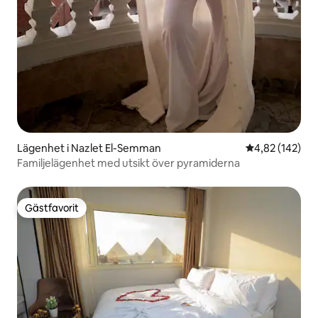
Lägenhet i Nazlet El-Semman
4,82 av 5 i ge
4,82 (142)
Familjelägenhet med utsikt över pyramiderna
Gästfavorit
Gästfavorit