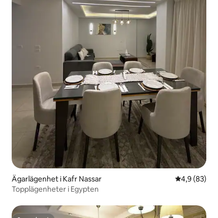
Ägarlägenhet i Kafr Nassar
4,9 av 5 i g
4,9 (83)
Topplägenheter i Egypten