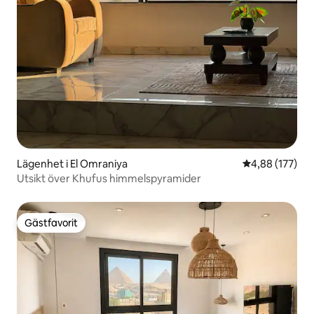
Lägenhet i El Omraniya
4,88 av 5 i ge
4,88 (177)
Utsikt över Khufus himmelspyramider
Gästfavorit
Gästfavorit