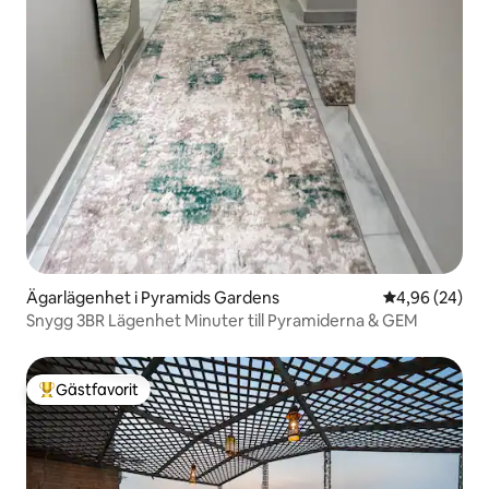
Ägarlägenhet i Pyramids Gardens
4,96 av 5 i g
4,96 (24)
Snygg 3BR Lägenhet Minuter till Pyramiderna & GEM
Gästfavorit
Populär gästfavorit