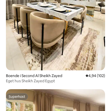
Boende i Second Al Sheikh Zayed
4,94 av 5 i ge
4,94 (102)
Eget hus Sheikh Zayed Egypt
Superhost
Superhost