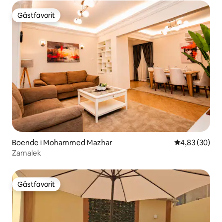
Gästfavorit
Gästfavorit
Boende i Mohammed Mazhar
4,83 av 5 i g
4,83 (30)
Zamalek
Gästfavorit
Gästfavorit