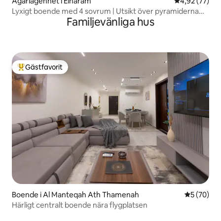
Ägarlägenhet i Elharam
4,92 av 5 i g
4,92 (77)
Lyxigt boende med 4 sovrum | Utsikt över pyramiderna
Familjevänliga hus
och Grand Egyptian Museum
Gästfavorit
Populär gästfavorit
Boende i Al Manteqah Ath Thamenah
5 av 5 i g
5 (70)
Härligt centralt boende nära flygplatsen