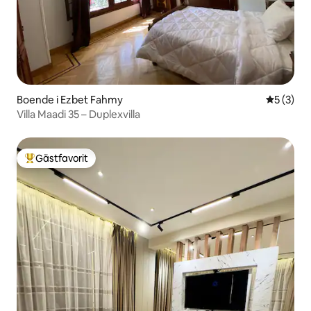
Boende i Ezbet Fahmy
5 av 5 i 
5 (3)
Villa Maadi 35 – Duplexvilla
Gästfavorit
Populär gästfavorit