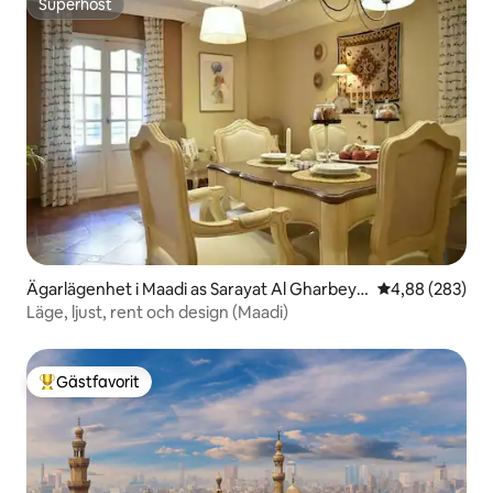
Superhost
Superhost
Ägarlägenhet i Maadi as Sarayat Al Gharbeya
4,88 av 5 i ge
4,88 (283)
h
Läge, ljust, rent och design (Maadi)
Gästfavorit
Populär gästfavorit