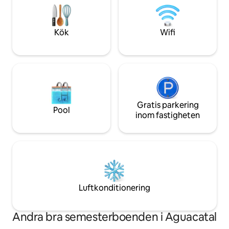
platsen att koppla av på. Vattenfallet
vistelser Naturlig
rinner vackert och är redo för ett dopp!
Kök
Wifi
Gratis parkering
Pool
inom fastigheten
Luftkonditionering
Andra bra semesterboenden i Aguacatal