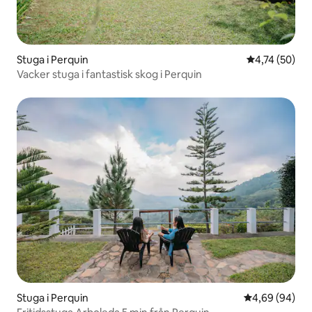
Stuga i Perquin
4,74 av 5 i g
4,74 (50)
Vacker stuga i fantastisk skog i Perquin
Stuga i Perquin
4,69 av 5 i g
4,69 (94)