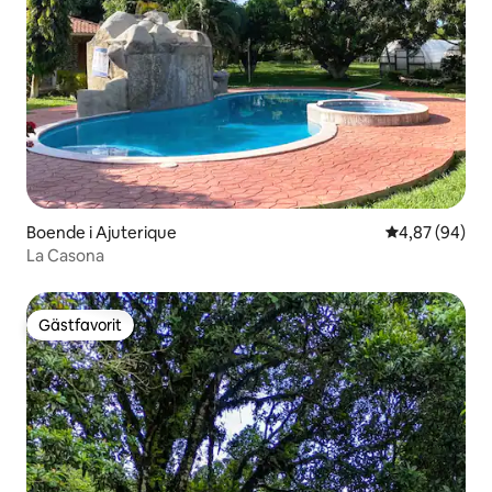
Boende i Ajuterique
4,87 av 5 i g
4,87 (94)
La Casona
Gästfavorit
Gästfavorit