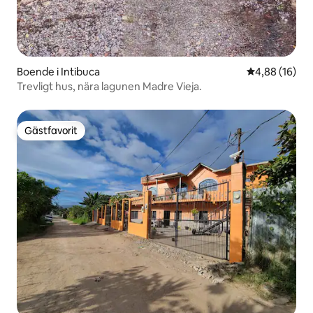
Boende i Intibuca
4,88 av 5 i g
4,88 (16)
Trevligt hus, nära lagunen Madre Vieja.
Gästfavorit
Gästfavorit