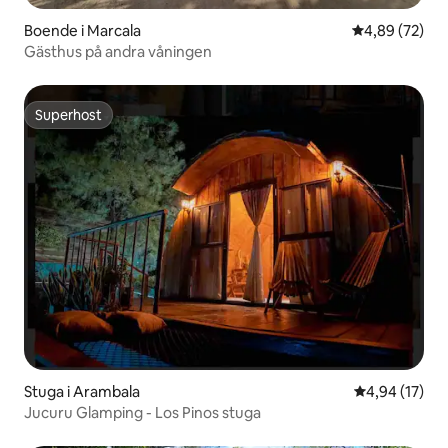
Boende i Marcala
4,89 av 5 i g
4,89 (72)
Gästhus på andra våningen
Superhost
Superhost
Stuga i Arambala
4,94 av 5 i g
4,94 (17)
Jucuru Glamping - Los Pinos stuga