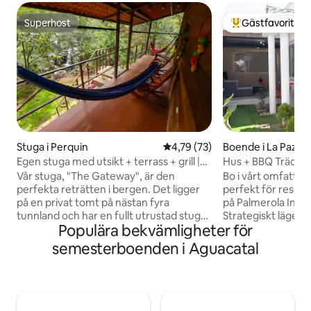
Superhost
Gästfavorit
Superhost
Populär gästfavor
Stuga i Perquin
4,79 av 5 i genomsnittligt be
4,79 (73)
Boende i La Paz
Egen stuga med utsikt + terrass + grill |
Hus + BBQ Trädgår
Perquín
XPL 6 personer
Vår stuga, "The Gateway", är den
Bo i vårt omfattan
perfekta reträtten i bergen. Det ligger
perfekt för resen
på en privat tomt på nästan fyra
på Palmerola Inter
tunnland och har en fullt utrustad stuga,
Strategiskt läge me
Populära bekvämligheter för
en braskamin, en naturlig pool,
huvudvägen och ut
vandringsleder och tillgång till en bäck.
Comayagua, Sigua
semesterboenden i Aguacatal
Njut av total lugn, bra väder och
centrala området i landet. 
fullständig avskildhet – perfekt för att
Flygplatstransiter
koppla av eller umgås med familjen.
Familjer och gruppe
Boendet ligger bara 15 minuter från
Kulturell ✔ turism
Perquín, Morazán, och är den ultimata
helgresor ✔ Resor 