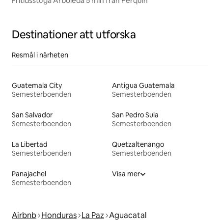
Fritidsstuga Arboleda 5 min från Perquin
Destinationer att utforska
Resmål i närheten
Guatemala City
Antigua Guatemala
Semesterboenden
Semesterboenden
San Salvador
San Pedro Sula
Semesterboenden
Semesterboenden
La Libertad
Quetzaltenango
Semesterboenden
Semesterboenden
Panajachel
Visa mer
Semesterboenden
Airbnb
Honduras
La Paz
Aguacatal