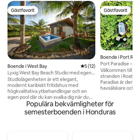
Gästfavorit
Gästfavorit
Gästfavorit
Gästfavorit
Boende i Port Roya
Port Paradise – vi
Boende i West Bay
5 av 5 i genomsnittligt be
5 (12)
strand och brygga
Välkommen till ditt
Lyxig West Bay Beach Studio med egen
stranden i Roatans 
pool -
Studiolägenheten är ett elegant,
Paradise är den pe
modernt karibiskt fritidshus med
havsälskare och er
högkvalitativa ytbehandlingar och en
till dykning och sno
egen pool där du kan svalka dig när du
Cow & Calf, där d
Populära bekvämligheter för
inte är på den vackra stranden i West
färgglatt kalejdos
Bay. Här finns en bekväm dubbelsäng,
semesterboenden i Honduras
fantastiskt marint li
mörkläggningsgardiner, utdragbar soffa,
karibiska vattnet. Njut av
fullt utrustat kök, bänkskivor i kvarts,
bekvämligheten me
välvt tak och solterrass.
snabbt wifi, hjälp
Luftkonditionerad och fläktkyld för din
personliga lokala t
komfort. Allt detta med en 3-4 minuters