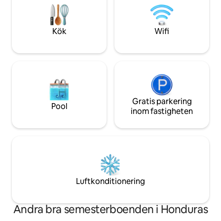
öäventyr. ⭑Kontakta oss för
promenad till en mid West Bay
säsongsrabatter⭑
strandplats. På stranden har vi ett
område med strand för våra gäster. Njut
Kök
Wifi
av enkel tillgång till bekvämligheterna i
West Bay Beach.
Gratis parkering
Pool
inom fastigheten
Luftkonditionering
Andra bra semesterboenden i Honduras