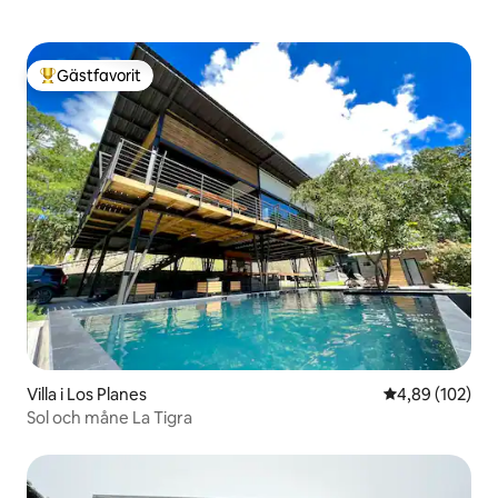
Gästfavorit
Populär gästfavorit
Villa i Los Planes
4,89 av 5 i ge
4,89 (102)
Sol och måne La Tigra