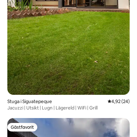
Stuga i Siguatepeque
4,92 av 5 i g
4,92 (24)
Jacuzzi | Utsikt | Lugn | Lägereld | WiFi | Grill
Gästfavorit
Gästfavorit