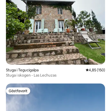
Stuga i Tegucigalpa
4,85 av 5 i ge
4,85 (150)
Stuga i skogen - Las Lechuzas
Gästfavorit
Gästfavorit