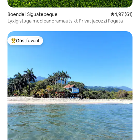
Boende i Siguatepeque
4,97 av 5 i g
4,97 (61)
Lyxig stuga med panoramautsikt Privat jacuzzi Fogata
Gästfavorit
Populär gästfavorit