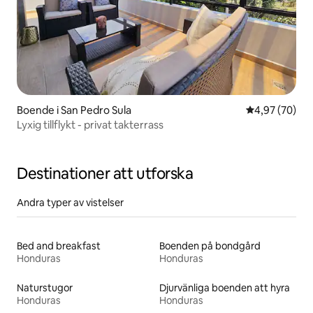
Boende i San Pedro Sula
4,97 av 5 i g
4,97 (70)
Lyxig tillflykt - privat takterrass
Destinationer att utforska
Andra typer av vistelser
Bed and breakfast
Boenden på bondgård
Honduras
Honduras
Naturstugor
Djurvänliga boenden att hyra
Honduras
Honduras