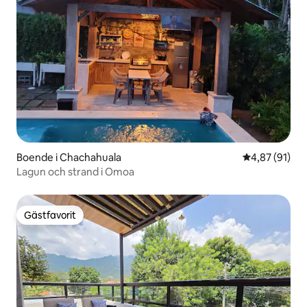
Boende i Chachahuala
4,87 av 5 i g
4,87 (91)
Lagun och strand i Omoa
Gästfavorit
Gästfavorit