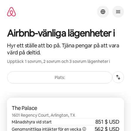
Hoppa
till
innehåll
Airbnb-vänliga lägenheter i
Hyr ett ställe att bo på. Tjäna pengar på att vara
värd på deltid.
Upptäck 1 sovrum, 2 sovrum och 3 sovrum lägenheter i
Plats:
0 av 0 objekt visas
The Palace
1601 Regency Court, Arlington, TX
851 $ USD
Månadshyra vid start
562 $ USD
Genomsnittliga intäkter för en vecka