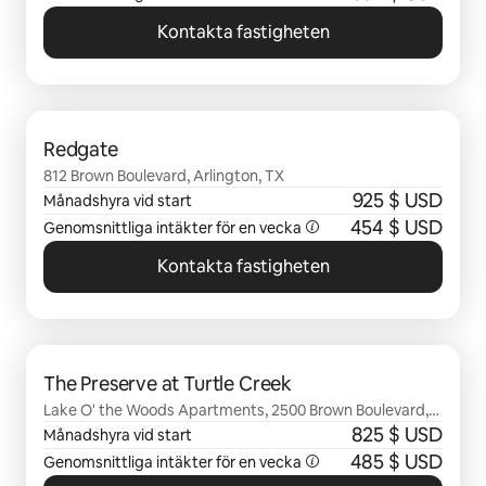
Kontakta fastigheten
0 av 0 objekt visas
Redgate
812 Brown Boulevard, Arlington, TX
925 $ USD
Månadshyra vid start
454 $ USD
Genomsnittliga intäkter för en vecka
Kontakta fastigheten
0 av 0 objekt visas
The Preserve at Turtle Creek
Lake O' the Woods Apartments, 2500 Brown Boulevard,
Arlington, TX
825 $ USD
Månadshyra vid start
485 $ USD
Genomsnittliga intäkter för en vecka