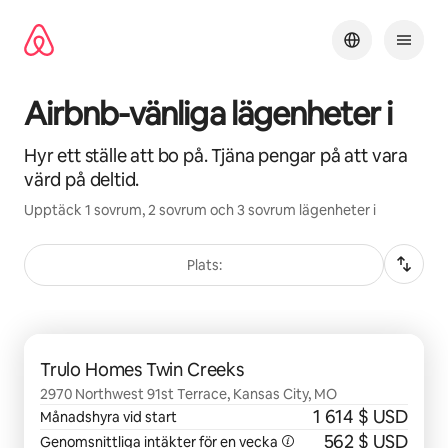
Hoppa
till
innehåll
Airbnb-vänliga lägenheter i
Hyr ett ställe att bo på. Tjäna pengar på att vara
värd på deltid.
Upptäck 1 sovrum, 2 sovrum och 3 sovrum lägenheter i
Plats:
0 av 0 objekt visas
Trulo Homes Twin Creeks
2970 Northwest 91st Terrace, Kansas City, MO
1 614 $ USD
Månadshyra vid start
562 $ USD
Genomsnittliga intäkter för en vecka