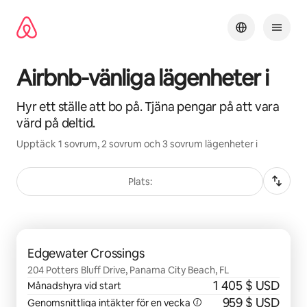
Hoppa
till
innehåll
Airbnb-vänliga lägenheter i
Hyr ett ställe att bo på. Tjäna pengar på att vara
värd på deltid.
Upptäck 1 sovrum, 2 sovrum och 3 sovrum lägenheter i
Plats:
0 av 0 objekt visas
Edgewater Crossings
204 Potters Bluff Drive, Panama City Beach, FL
1 405 $ USD
Månadshyra vid start
959 $ USD
Genomsnittliga intäkter för en vecka