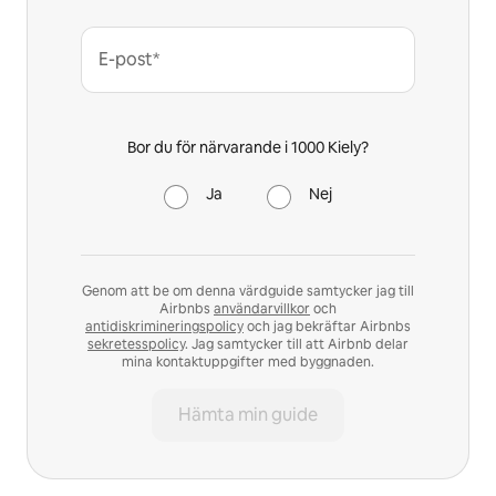
E-post*
Bor du för närvarande i 1000 Kiely?
Ja
Nej
Genom att be om denna värdguide samtycker jag till
Airbnbs
användarvillkor
och
antidiskrimineringspolicy
och jag bekräftar Airbnbs
sekretesspolicy
. Jag samtycker till att Airbnb delar
mina kontaktuppgifter med byggnaden.
Hämta min guide