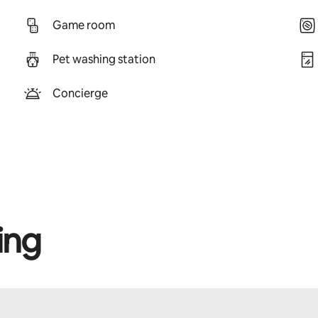
Game room
Pet washing station
Concierge
ing