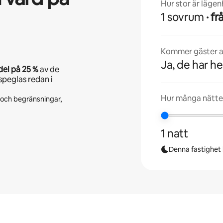
Hur stor är läge
1 sovrum
· 
Kommer gäster at
Ja, de har he
del på
25 %
av de
speglas redan i
Hur många nätte
r och begränsningar,
1 natt
Denna fastighet l