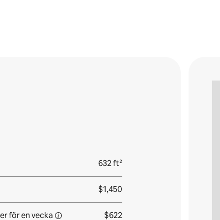
632 ft²
$1,450
er för
en vecka
$622