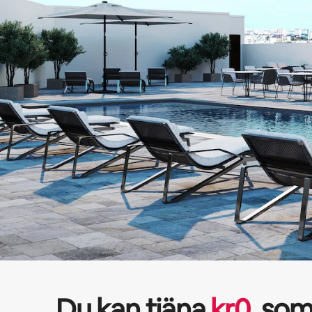
Du kan tjäna
kr
0
som