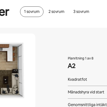
er
1 sovrum
2 sovrum
3 sovrum
Planritning 1 av 8
A2
Kvadratfot
Månadshyra vid start
Genomsnittliga intäkt