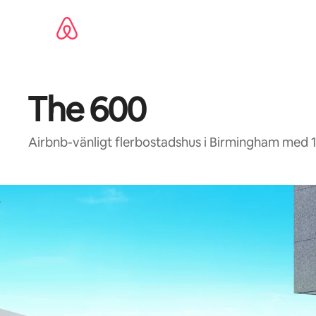
Hoppa
till
innehåll
The 600
Airbnb-vänligt flerbostadshus i Birmingham med 1