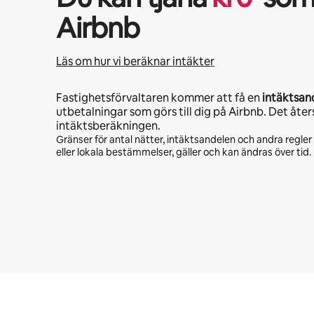
Airbnb
Läs om hur vi beräknar intäkter
Fastighetsförvaltaren kommer att få en
intäktsan
utbetalningar som görs till dig på Airbnb. Det åter
intäktsberäkningen.
Gränser för antal nätter, intäktsandelen och andra regle
eller lokala bestämmelser, gäller och kan ändras över tid.
Dina potentiella intäkter är kr5898 per månad