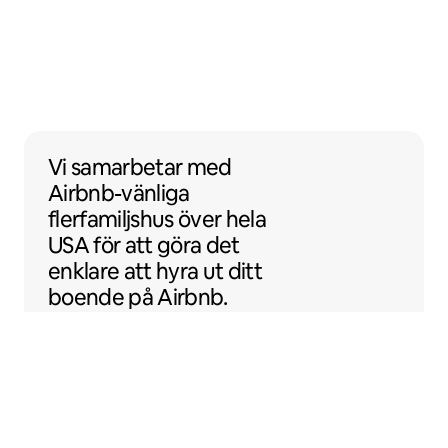
Vi samarbetar med Airbnb-vänliga flerfamil
Vi samarbetar
med
Airbnb-vänliga
flerfamiljshus över hela
USA för att göra det
enklare att hyra ut ditt
boende på Airbnb.
Sentral Apartments
Denver, Colorado