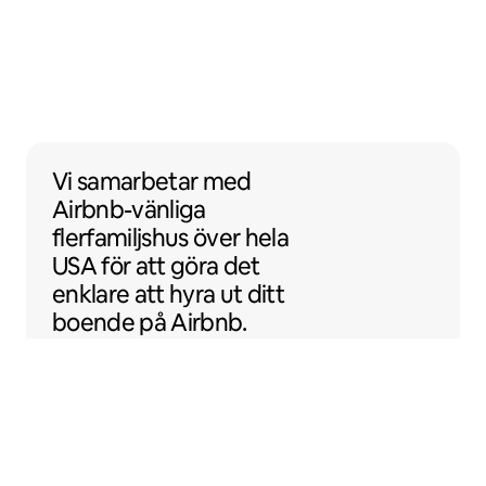
Vi samarbetar med Airbnb-vänliga flerfamil
Vi samarbetar
med
Airbnb-vänliga
flerfamiljshus över hela
USA för att göra det
enklare att hyra ut ditt
boende på Airbnb.
Sentral Apartments
Denver, Colorado