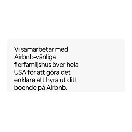
Vi samarbetar med Airbnb-vänliga flerfamil
Vi samarbetar
med
Airbnb-vänliga
flerfamiljshus över hela
USA för att göra det
enklare att hyra ut ditt
boende på Airbnb.
Sentral Apartments
Denver, Colorado