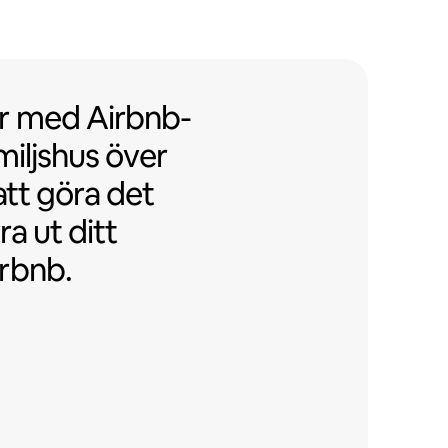
 med Airbnb-vänliga flerfamiljshu
r
med
Airbnb-
miljshus över
att göra det
ra ut ditt
rbnb.