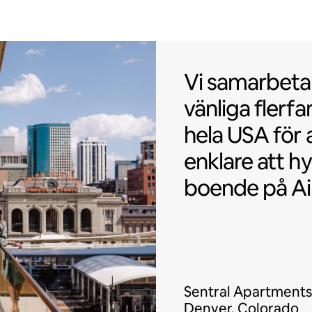
Vi samarbetar
Vi samarbeta
vänliga
flerfa
hela USA för 
enklare att hy
boende på Ai
Sentral Apartments
Denver, Colorado