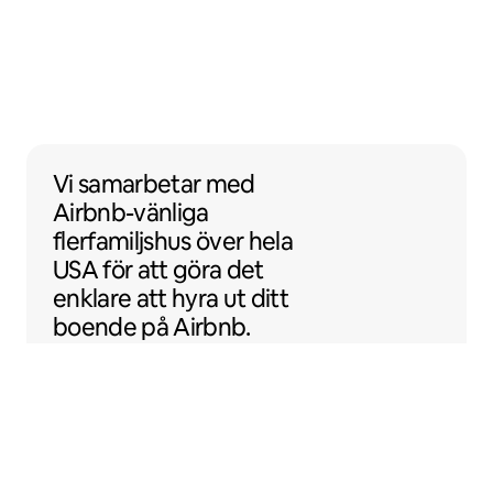
Vi samarbetar med Airbnb-vänliga flerfamil
Vi samarbetar
med
Airbnb-vänliga
flerfamiljshus över hela
USA för att göra det
enklare att hyra ut ditt
boende på Airbnb.
Sentral Apartments
Denver, Colorado