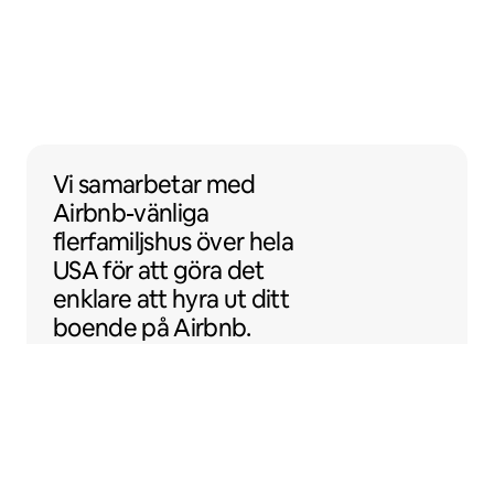
Vi samarbetar med Airbnb-vänliga flerfamil
Vi samarbetar
med
Airbnb-vänliga
flerfamiljshus över hela
USA för att göra det
enklare att hyra ut ditt
boende på Airbnb.
Sentral Apartments
Denver, Colorado