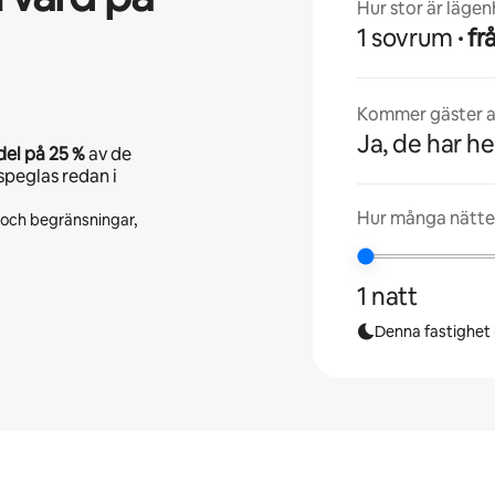
Hur stor är läge
1 sovrum
· 
Kommer gäster at
Ja, de har he
del på
25 %
av de
speglas redan i
Hur många nätte
r och begränsningar,
1 natt
Denna fastighet l