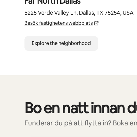
Far North Dallas
5225 Verde Valley Ln, Dallas, TX 75254, USA
Besök fastighetens webbplats
Explore the neighborhood
Bo en natt innan du
0 av 0 objekt visas
Funderar du på att flytta in? Boka en 