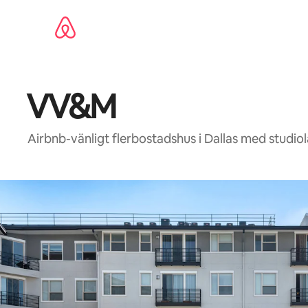
Hoppa
till
innehåll
VV&M
Airbnb-vänligt flerbostadshus i Dallas med studio