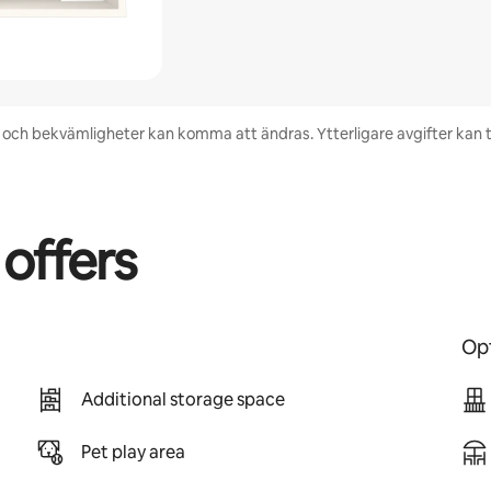
het och bekvämligheter kan komma att ändras. Ytterligare avgifter kan
 offers
Opt
Additional storage space
Pet play area