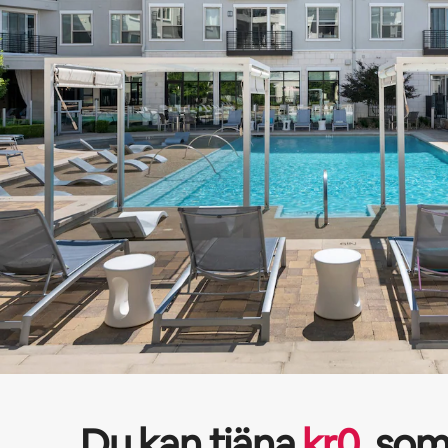
Du kan tjäna
kr
0
som