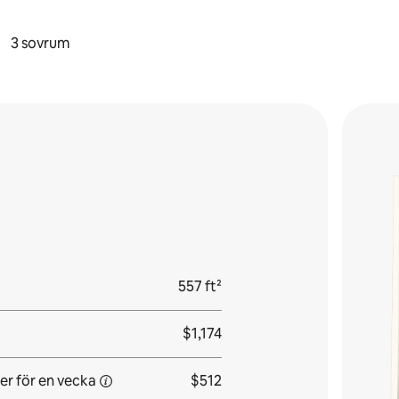
3 sovrum
557 ft²
$1,174
er för
en vecka
$512