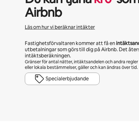
Airbnb
Läs om hur vi beräknar intäkter
Fastighetsförvaltaren kommer att få en
intäktsan
utbetalningar som görs till dig på Airbnb. Det åter
intäktsberäkningen.
Gränser för antal nätter, intäktsandelen och andra regle
eller lokala bestämmelser, gäller och kan ändras över tid.
Specialerbjudande
Dina potentiella intäkter är kr5149 per månad