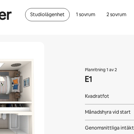
er
Studiolägenhet
1 sovrum
2 sovrum
Planritning 1 av 2
E1
Kvadratfot
Månadshyra vid start
Genomsnittliga intäkt