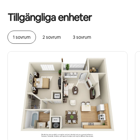
Dina potentiella intäkter är kr5530 per månad
Tillgängliga enheter
1 sovrum
2 sovrum
3 sovrum