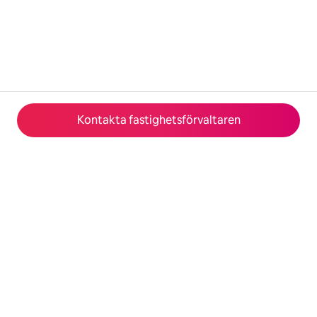
Kontakta fastighetsförvaltaren
© 2026 Airbnb, Inc.
Integritet
·
Villkor
·
Företagsuppgifter