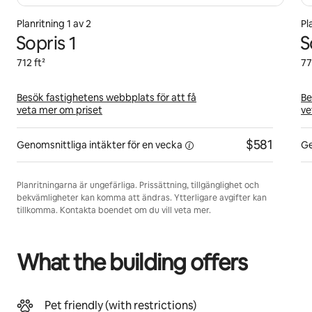
Planritning 1 av 2
Pl
Sopris 1
S
712 ft²
77
Besök fastighetens webbplats för att få
Be
veta mer om priset
ve
$581
Genomsnittliga intäkter för
en vecka
Ge
Planritningarna är ungefärliga. Prissättning, tillgänglighet och
bekvämligheter kan komma att ändras. Ytterligare avgifter kan
tillkomma. Kontakta boendet om du vill veta mer.
What the building offers
Pet friendly (with restrictions)