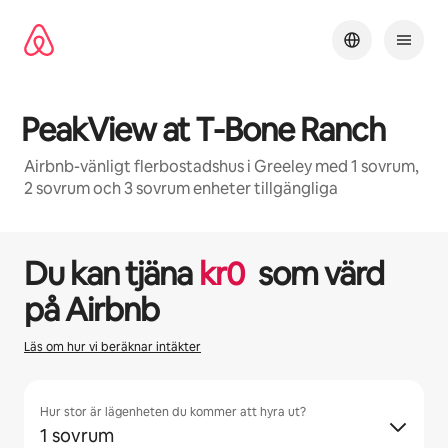
Hoppa
till
innehåll
PeakView at T-Bone Ranch
Airbnb-vänligt flerbostadshus i Greeley med 1 sovrum,
2 sovrum och 3 sovrum enheter tillgängliga
1 / 30
0 av 0 objekt visas
Du kan tjäna
kr
0
som värd
på Airbnb
Läs om hur vi beräknar intäkter
Hur stor är lägenheten du kommer att hyra ut?
1 sovrum