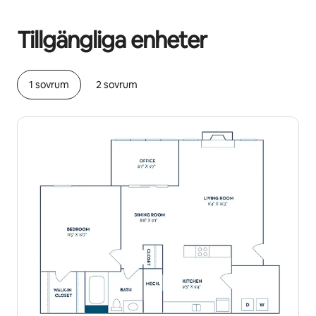
Dina potentiella intäkter är kr7736 per månad
Tillgängliga enheter
1 sovrum
2 sovrum