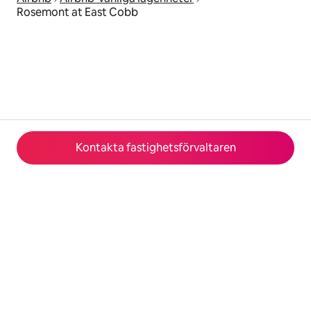
Rosemont at East Cobb
Kontakta fastighetsförvaltaren
© 2026 Airbnb, Inc.
Integritet
·
Villkor
·
Företagsuppgifter