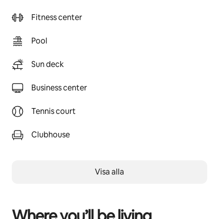
Fitness center
Pool
Sun deck
Business center
Tennis court
Clubhouse
Visa alla
Where you’ll be living