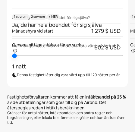
1 sovrum
2 sovrum
+ MER
1
Kommer gäster att ha boendet för sig själva?
Ja, de har hela boendet för sig själva
1 279 $ USD
Månadshyra vid start
Må
Genomsnittliga intäkter för
en vecka
Ge
Hur många nätter kommer du att vara värd på Airbnb?
602 $ USD
1 natt
Denna fastighet låter dig vara värd upp till 120 nätter per år
Fastighetsförvaltaren kommer att få en
intäktsandel på
25 %
av de utbetalningar som görs till dig på Airbnb. Det
återspeglas redan i intäktsberäkningen.
Gränser för antal nätter, intäktsandelen och andra regler och
begränsningar, eller lokala bestämmelser, gäller och kan ändras över
tid.