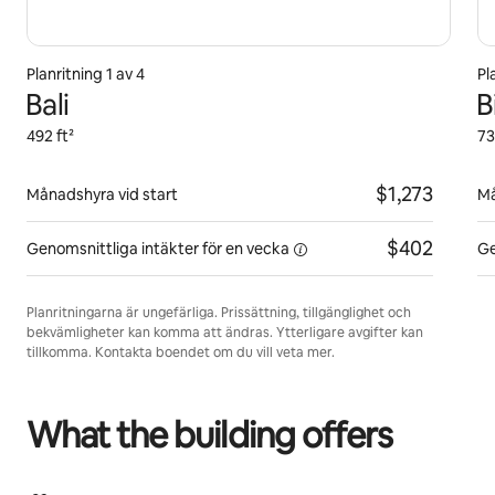
Planritning 1 av 4
Pl
Bali
B
492 ft²
73
$1,273
Månadshyra vid start
Må
$402
Genomsnittliga intäkter för
en vecka
Ge
Planritningarna är ungefärliga. Prissättning, tillgänglighet och
bekvämligheter kan komma att ändras. Ytterligare avgifter kan
tillkomma. Kontakta boendet om du vill veta mer.
What the building offers