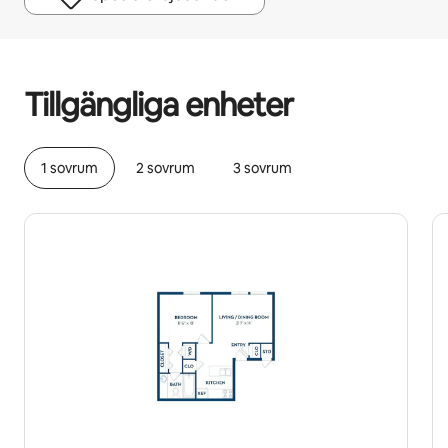
Dina potentiella intäkter är kr3813 per månad
Tillgängliga enheter
1 sovrum
2 sovrum
3 sovrum