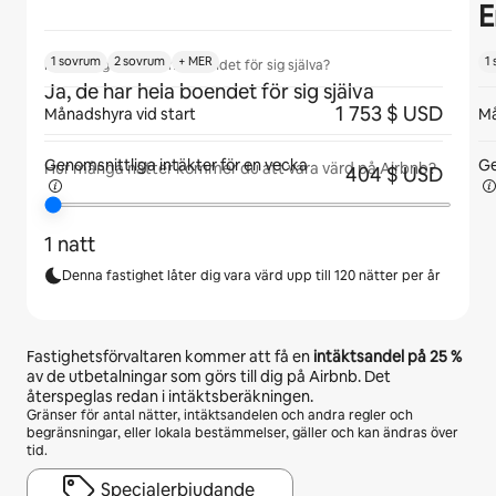
E
1 sovrum
2 sovrum
+ MER
1
Kommer gäster att ha boendet för sig själva?
Ja, de har hela boendet för sig själva
1 753 $ USD
Månadshyra vid start
Må
Genomsnittliga intäkter för
en vecka
Ge
Hur många nätter kommer du att vara värd på Airbnb?
404 $ USD
1 natt
Denna fastighet låter dig vara värd upp till 120 nätter per år
Fastighetsförvaltaren kommer att få en
intäktsandel på
25 %
av de utbetalningar som görs till dig på Airbnb. Det
återspeglas redan i intäktsberäkningen.
Gränser för antal nätter, intäktsandelen och andra regler och
begränsningar, eller lokala bestämmelser, gäller och kan ändras över
tid.
Specialerbjudande