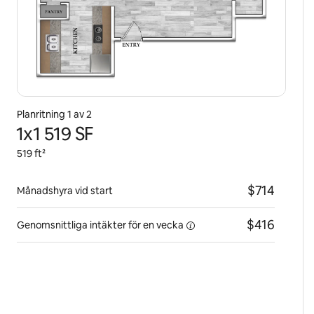
Planritning 1 av 2
1x1 519 SF
519 ft²
$714
Månadshyra vid start
$416
Genomsnittliga intäkter för
en vecka