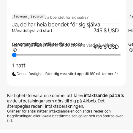
1 sovrum
2 sovrum
1
Kommer gäster att ha boendet för sig själva?
Ja, de har hela boendet för sig själva
745 $ USD
Månadshyra vid start
Må
Genomsnittliga intäkter för
en vecka
Ge
Hur många nätter kommer du att vara värd på Airbnb?
416 $ USD
1 natt
Denna fastighet låter dig vara värd upp till 180 nätter per år
Fastighetsförvaltaren kommer att få en
intäktsandel på
25 %
av de utbetalningar som görs till dig på Airbnb. Det
återspeglas redan i intäktsberäkningen.
Gränser för antal nätter, intäktsandelen och andra regler och
begränsningar, eller lokala bestämmelser, gäller och kan ändras över
tid.