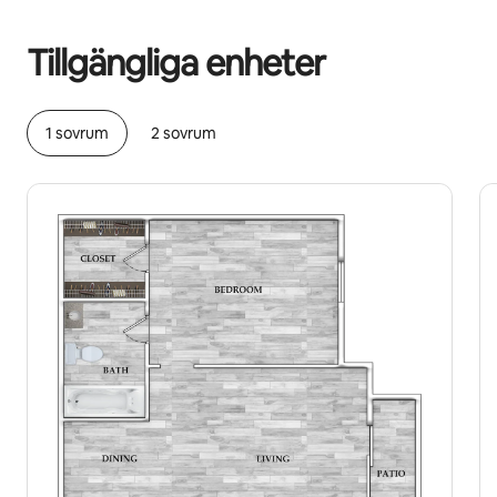
Dina potentiella intäkter är kr3957 per månad
Tillgängliga enheter
1 sovrum
2 sovrum