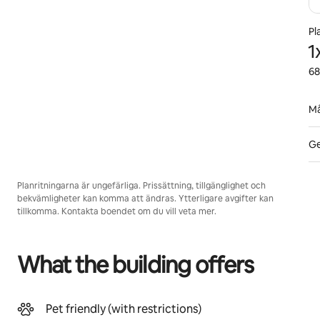
Pl
1
68
Må
Ge
Planritningarna är ungefärliga. Prissättning, tillgänglighet och
bekvämligheter kan komma att ändras. Ytterligare avgifter kan
tillkomma. Kontakta boendet om du vill veta mer.
What the building offers
Pet friendly (with restrictions)