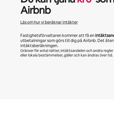
Airbnb
Läs om hur vi beräknar intäkter
Fastighetsförvaltaren kommer att få en
intäktsan
utbetalningar som görs till dig på Airbnb. Det åter
intäktsberäkningen.
Gränser för antal nätter, intäktsandelen och andra regle
eller lokala bestämmelser, gäller och kan ändras över tid.
Dina potentiella intäkter är kr3814 per månad