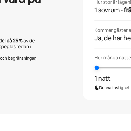
Hur stor är läge
1 sovrum
· 
Kommer gäster at
Ja, de har he
del på
25 %
av de
speglas redan i
Hur många nätte
r och begränsningar,
1 natt
Denna fastighet l