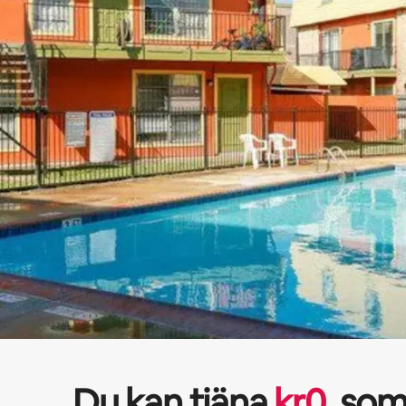
Du kan tjäna
kr
0
som