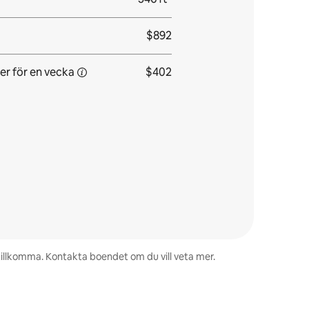
$892
er för
en vecka
$402
 tillkomma. Kontakta boendet om du vill veta mer.