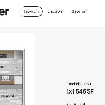
er
1 sovrum
2 sovrum
3 sovrum
Planritning 1 av 1
1x1 546 SF
Kvadratfot