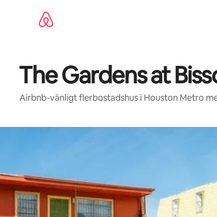
Hoppa
till
innehåll
The Gardens at Bis
Airbnb-vänligt flerbostadshus i Houston Metro me