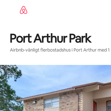
Hoppa
till
innehåll
Port Arthur Park
Airbnb-vänligt flerbostadshus i Port Arthur med 1