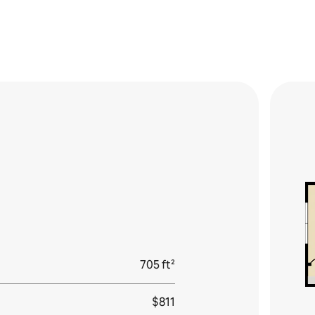
705 ft²
$811