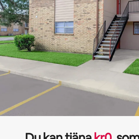
Du kan tjäna
kr
0
som