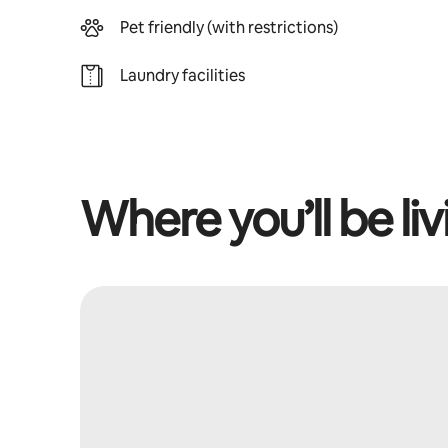
Pet friendly (with restrictions)
Laundry facilities
Where you’ll be liv