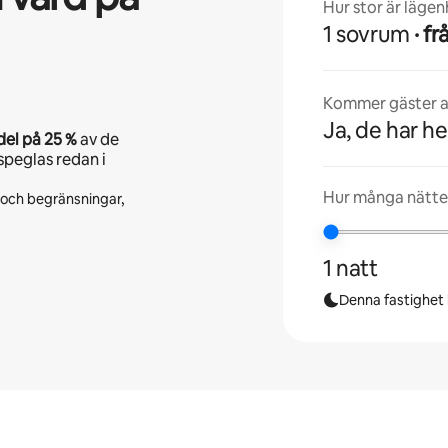
Hur stor är läge
1 sovrum
· 
Kommer gäster at
Ja, de har he
del på
25 %
av de
speglas redan i
Hur många nätte
r och begränsningar,
1 natt
Denna fastighet l