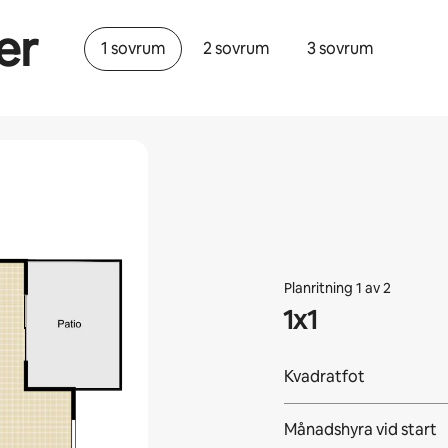
er
1 sovrum
2 sovrum
3 sovrum
Planritning 1 av 2
1x1
Kvadratfot
Månadshyra vid start