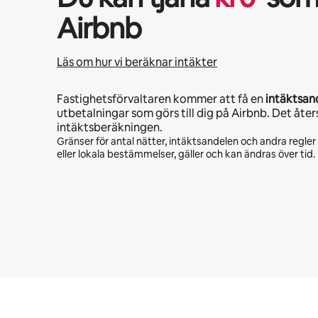
Airbnb
Läs om hur vi beräknar intäkter
Fastighetsförvaltaren kommer att få en
intäktsan
utbetalningar som görs till dig på Airbnb. Det åter
intäktsberäkningen.
Gränser för antal nätter, intäktsandelen och andra regle
eller lokala bestämmelser, gäller och kan ändras över tid.
Dina potentiella intäkter är kr4090 per månad