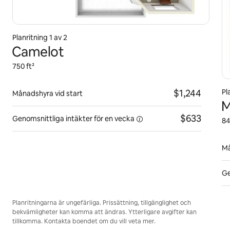
Planritning 1 av 2
Camelot
750 ft²
$1,244
Pl
Månadshyra vid start
M
$633
Genomsnittliga intäkter för
en vecka
84
Må
Ge
Planritningarna är ungefärliga. Prissättning, tillgänglighet och
bekvämligheter kan komma att ändras. Ytterligare avgifter kan
tillkomma. Kontakta boendet om du vill veta mer.