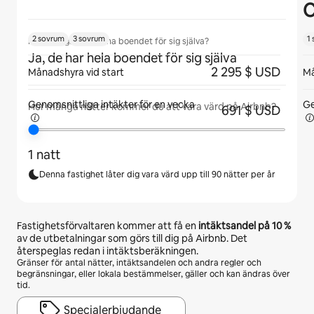
C
2 sovrum
3 sovrum
1
Kommer gäster att ha boendet för sig själva?
Ja, de har hela boendet för sig själva
2 295 $ USD
Månadshyra vid start
Må
Genomsnittliga intäkter för
en vecka
Ge
Hur många nätter kommer du att vara värd på Airbnb?
691 $ USD
1 natt
Denna fastighet låter dig vara värd upp till 90 nätter per år
Fastighetsförvaltaren kommer att få en
intäktsandel på
10 %
av de utbetalningar som görs till dig på Airbnb. Det
återspeglas redan i intäktsberäkningen.
Gränser för antal nätter, intäktsandelen och andra regler och
begränsningar, eller lokala bestämmelser, gäller och kan ändras över
tid.
Specialerbjudande