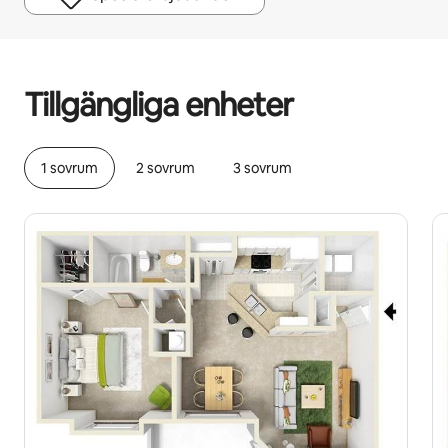
Dina potentiella intäkter är kr6022 per månad
Tillgängliga enheter
1 sovrum
2 sovrum
3 sovrum