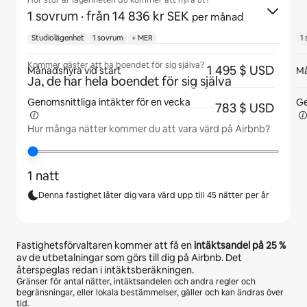
Hur stor är lägenheten du kommer att hyra ut?
1 sovrum
· från 14 836 kr SEK
per månad
Studiolägenhet
1 sovrum
+ MER
1
Kommer gäster att ha boendet för sig själva?
1 495 $ USD
Månadshyra vid start
Må
Ja, de har hela boendet för sig själva
Genomsnittliga intäkter för
en vecka
Ge
783 $ USD
Hur många nätter kommer du att vara värd på Airbnb?
1 natt
Denna fastighet låter dig vara värd upp till 45 nätter per år
Fastighetsförvaltaren kommer att få en
intäktsandel på
25 %
av de utbetalningar som görs till dig på Airbnb. Det
återspeglas redan i intäktsberäkningen.
Gränser för antal nätter, intäktsandelen och andra regler och
begränsningar, eller lokala bestämmelser, gäller och kan ändras över
tid.