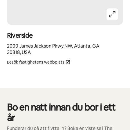
Riverside
2000 James Jackson Pkwy NW, Atlanta, GA
30318, USA
Besök fastighetens webbplats
Bo en natt innan du bor i ett
0 av 0 objekt visas
år
Funderar du på att flytta in? Boka en vistelse i The