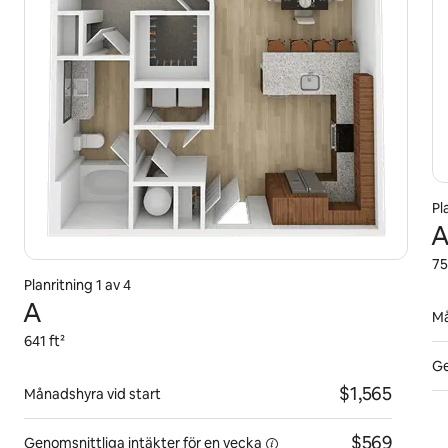
Pl
A
75
Planritning 1 av 4
A
Må
641 ft²
Ge
$1,565
Månadshyra vid start
$569
Genomsnittliga intäkter för
en vecka