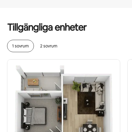
Dina potentiella intäkter är kr5390 per månad
Tillgängliga enheter
1 sovrum
2 sovrum