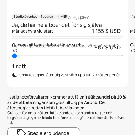
Studiolägenhet
1 sovrum
+ MER
1
Kommer gäster att ha boendet för sig själva?
Ja, de har hela boendet för sig själva
1 155 $ USD
Månadshyra vid start
Må
Genomsnittliga intäkter för
en vecka
Ge
Hur många nätter kommer du att vara värd på Airbnb?
667 $ USD
1 natt
Denna fastighet låter dig vara värd upp till 120 nätter per år
Fastighetsförvaltaren kommer att få en
intäktsandel på
20 %
av de utbetalningar som görs till dig på Airbnb. Det
återspeglas redan i intäktsberäkningen.
Gränser för antal nätter, intäktsandelen och andra regler och
begränsningar, eller lokala bestämmelser, gäller och kan ändras över
tid.
Specialerbjudande