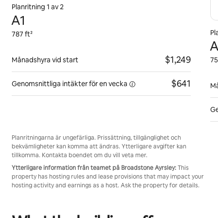
Planritning 1 av 2
A1
Pl
787 ft²
A
$1,249
Månadshyra vid start
75
$641
Genomsnittliga intäkter för
en vecka
Må
Ge
Planritningarna är ungefärliga. Prissättning, tillgänglighet och
bekvämligheter kan komma att ändras. Ytterligare avgifter kan
tillkomma. Kontakta boendet om du vill veta mer.
Ytterligare information från teamet på Broadstone Ayrsley:
This
property has hosting rules and lease provisions that may impact your
hosting activity and earnings as a host. Ask the property for details.