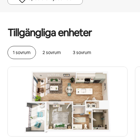
Dina potentiella intäkter är kr6077 per månad
Tillgängliga enheter
1 sovrum
2 sovrum
3 sovrum