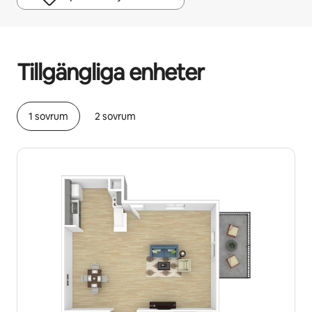
Dina potentiella intäkter är kr6191 per månad
Tillgängliga enheter
1 sovrum
2 sovrum