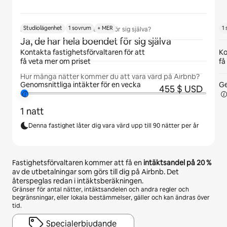
Studiolägenhet
1 sovrum
+ MER
1
Kommer gäster att ha boendet för sig själva?
Ja, de har hela boendet för sig själva
Kontakta fastighetsförvaltaren för att
Ko
få veta mer om priset
få
Hur många nätter kommer du att vara värd på Airbnb?
Genomsnittliga intäkter för
en vecka
Ge
455 $ USD
1 natt
Denna fastighet låter dig vara värd upp till 90 nätter per år
Fastighetsförvaltaren kommer att få en
intäktsandel på
20 %
av de utbetalningar som görs till dig på Airbnb. Det
återspeglas redan i intäktsberäkningen.
Gränser för antal nätter, intäktsandelen och andra regler och
begränsningar, eller lokala bestämmelser, gäller och kan ändras över
tid.
Specialerbjudande