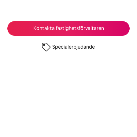
Kontakta fastighetsförvaltaren
Specialerbjudande
© 2026 Airbnb, Inc.
Integritet
·
Villkor
·
Företagsuppgifter