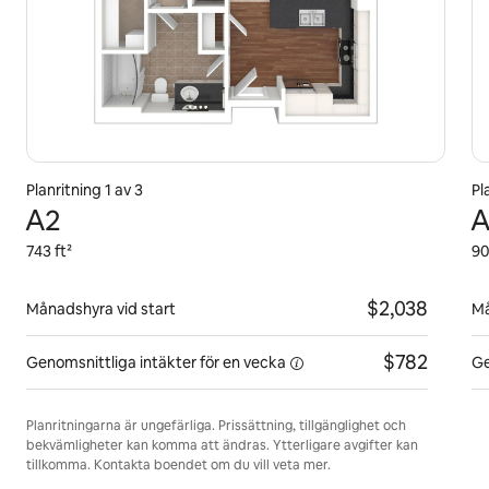
Planritning 1 av 3
Pl
A2
A
743 ft²
90
$2,038
Månadshyra vid start
Må
$782
Genomsnittliga intäkter för
en vecka
Ge
Planritningarna är ungefärliga. Prissättning, tillgänglighet och
bekvämligheter kan komma att ändras. Ytterligare avgifter kan
tillkomma. Kontakta boendet om du vill veta mer.