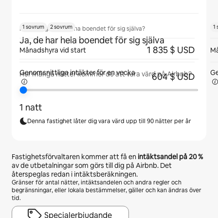
1 sovrum
2 sovrum
1
Kommer gäster att ha boendet för sig själva?
Ja, de har hela boendet för sig själva
1 835 $ USD
Månadshyra vid start
Må
Genomsnittliga intäkter för
en vecka
Ge
Hur många nätter kommer du att vara värd på Airbnb?
604 $ USD
1 natt
Denna fastighet låter dig vara värd upp till 90 nätter per år
Fastighetsförvaltaren kommer att få en
intäktsandel på
20 %
av de utbetalningar som görs till dig på Airbnb. Det
återspeglas redan i intäktsberäkningen.
Gränser för antal nätter, intäktsandelen och andra regler och
begränsningar, eller lokala bestämmelser, gäller och kan ändras över
tid.
Specialerbjudande