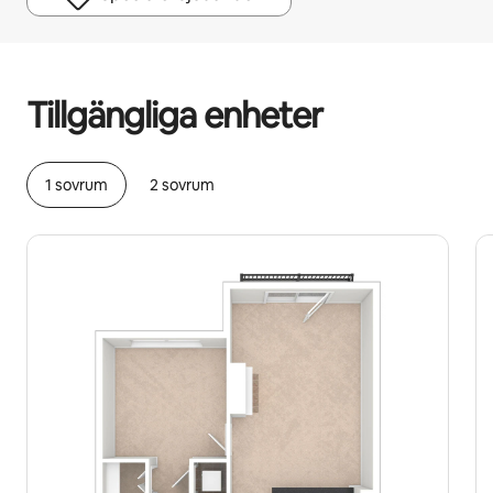
Dina potentiella intäkter är kr7416 per månad
Tillgängliga enheter
1 sovrum
2 sovrum