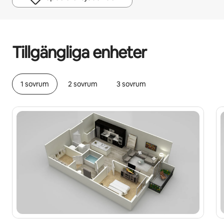
Dina potentiella intäkter är kr5994 per månad
Tillgängliga enheter
1 sovrum
2 sovrum
3 sovrum