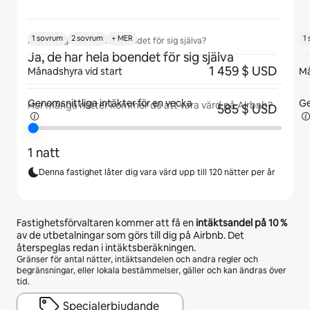
1 sovrum
2 sovrum
+ MER
1
Kommer gäster att ha boendet för sig själva?
Ja, de har hela boendet för sig själva
1 459 $ USD
Månadshyra vid start
Må
Genomsnittliga intäkter för
en vecka
Ge
Hur många nätter kommer du att vara värd på Airbnb?
585 $ USD
1 natt
Denna fastighet låter dig vara värd upp till 120 nätter per år
Fastighetsförvaltaren kommer att få en
intäktsandel på
10 %
av de utbetalningar som görs till dig på Airbnb. Det
återspeglas redan i intäktsberäkningen.
Gränser för antal nätter, intäktsandelen och andra regler och
begränsningar, eller lokala bestämmelser, gäller och kan ändras över
tid.
Specialerbjudande