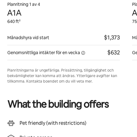
Planritning 1 av 4
Pl
A1A
A
640 ft²
75
$1,373
Månadshyra vid start
Må
$632
Genomsnittliga intäkter för
en vecka
Ge
Planritningarna är ungefärliga. Prissättning, tillgänglighet och
bekvämligheter kan komma att ändras. Ytterligare avgifter kan
tillkomma. Kontakta boendet om du vill veta mer.
What the building offers
Pet friendly (with restrictions)