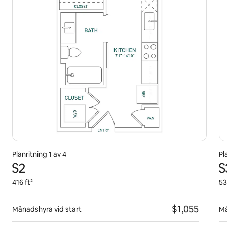
Planritning 1 av 4
Pl
S2
S
416 ft²
53
$1,055
Månadshyra vid start
Må