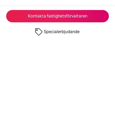
Kontakta fastighetsförvaltaren
Specialerbjudande
© 2026 Airbnb, Inc.
Integritet
·
Villkor
·
Företagsuppgifter