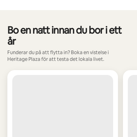
Bo en natt innan du bor i ett
0 av 0 objekt visas
år
Funderar du på att flytta in? Boka en vistelse i
Heritage Plaza för att testa det lokala livet.