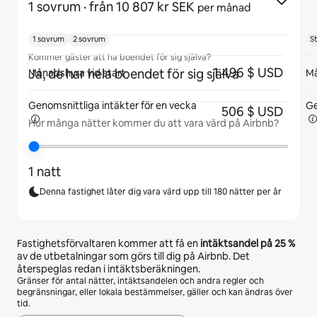
1 sovrum
· från 10 807 kr SEK
per månad
1 sovrum
2 sovrum
S
Kommer gäster att ha boendet för sig själva?
1 496 $ USD
Ja, de har hela boendet för sig själva
Månadshyra vid start
Må
Genomsnittliga intäkter för
en vecka
Ge
506 $ USD
Hur många nätter kommer du att vara värd på Airbnb?
1 natt
Denna fastighet låter dig vara värd upp till 180 nätter per år
Fastighetsförvaltaren kommer att få en
intäktsandel på
25 %
av de utbetalningar som görs till dig på Airbnb. Det
återspeglas redan i intäktsberäkningen.
Gränser för antal nätter, intäktsandelen och andra regler och
begränsningar, eller lokala bestämmelser, gäller och kan ändras över
tid.