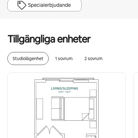
Specialerbjudande
Dina potentiella intäkter är kr5514 per månad
Tillgängliga enheter
Studiolägenhet
1 sovrum
2 sovrum