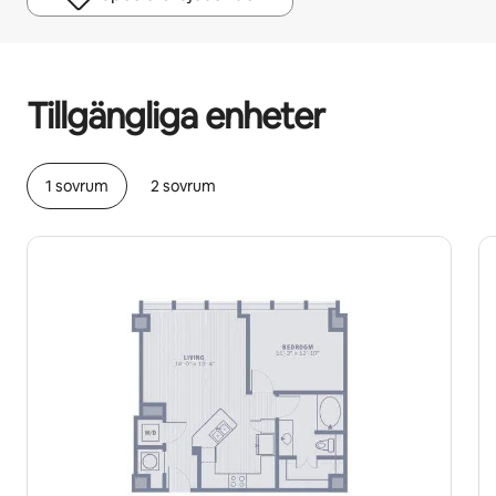
Dina potentiella intäkter är kr7733 per månad
Tillgängliga enheter
1 sovrum
2 sovrum