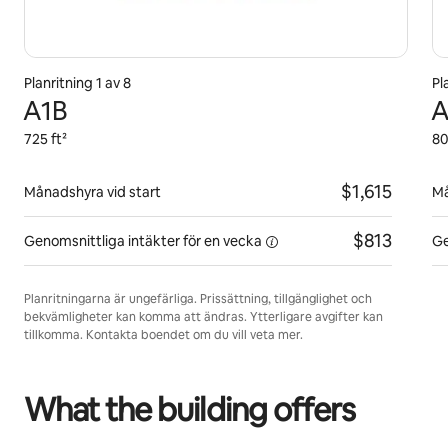
Planritning 1 av 8
Pl
A1B
725 ft²
80
$1,615
Månadshyra vid start
Må
$813
Genomsnittliga intäkter för
en vecka
Ge
Planritningarna är ungefärliga. Prissättning, tillgänglighet och
bekvämligheter kan komma att ändras. Ytterligare avgifter kan
tillkomma. Kontakta boendet om du vill veta mer.
What the building offers