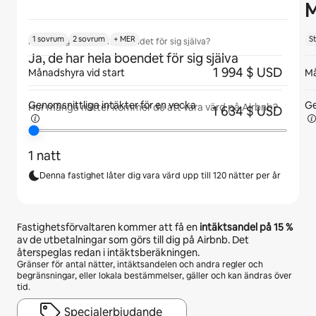
M
1 sovrum
2 sovrum
+ MER
S
Kommer gäster att ha boendet för sig själva?
Ja, de har hela boendet för sig själva
1 994 $ USD
Månadshyra vid start
Må
Genomsnittliga intäkter för
en vecka
Ge
Hur många nätter kommer du att vara värd på Airbnb?
1 634 $ USD
1 natt
Denna fastighet låter dig vara värd upp till 120 nätter per år
Fastighetsförvaltaren kommer att få en
intäktsandel på
15 %
av de utbetalningar som görs till dig på Airbnb. Det
återspeglas redan i intäktsberäkningen.
Gränser för antal nätter, intäktsandelen och andra regler och
begränsningar, eller lokala bestämmelser, gäller och kan ändras över
tid.
Specialerbjudande