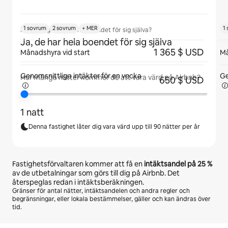
1 sovrum
2 sovrum
+ MER
1
Kommer gäster att ha boendet för sig själva?
Ja, de har hela boendet för sig själva
1 365 $ USD
Månadshyra vid start
Må
Genomsnittliga intäkter för
en vecka
Ge
Hur många nätter kommer du att vara värd på Airbnb?
650 $ USD
1 natt
Denna fastighet låter dig vara värd upp till 90 nätter per år
Fastighetsförvaltaren kommer att få en
intäktsandel på
25 %
av de utbetalningar som görs till dig på Airbnb. Det
återspeglas redan i intäktsberäkningen.
Gränser för antal nätter, intäktsandelen och andra regler och
begränsningar, eller lokala bestämmelser, gäller och kan ändras över
tid.