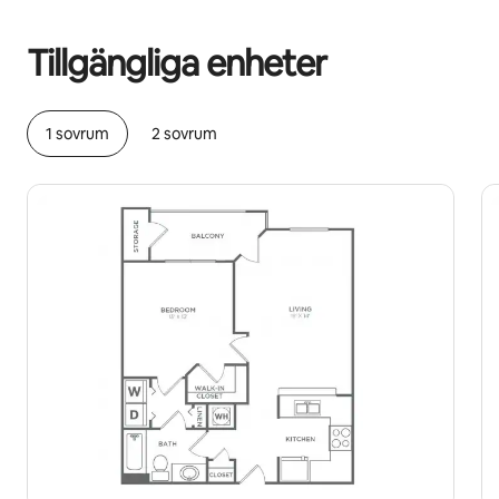
Dina potentiella intäkter är kr4754 per månad
Tillgängliga enheter
1 sovrum
2 sovrum