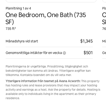
Planritning 1 av 4
Pl
One Bedroom, One Bath (735
O
SF)
S
735 ft²
76
$1,345
Månadshyra vid start
Må
$501
Genomsnittliga intäkter för
en vecka
Ge
Planritningarna är ungefärliga. Prissättning, tillgänglighet och
bekvämligheter kan komma att ändras. Ytterligare avgifter kan
tillkomma. Kontakta boendet om du vill veta mer.
Ytterligare information från teamet på Avana Acworth:
This property
has hosting rules and lease provisions that may impact your hosting
activity and earnings as a host. Ask the property for details. Hosting is
available only to individuals living in the apartment as their primary
residence.