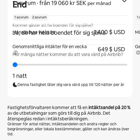
End
1 sovrum
· från 19 060 kr SEK
per månad
1 sovrum
2 sovrum
1
Kommer gäster att ha boendet för sig själva?
1 400 $ USD
Ja, de har hela boendet för sig själva
Månadshyra vid start
Må
Genomsnittliga intäkter för
en vecka
Ge
649 $ USD
Hur många nätter kommer du att vara värd på Airbnb?
1 natt
Denna fastighet låter dig vara värd upp till 120 nätter per år
Fastighetsförvaltaren kommer att få en
intäktsandel på
20 %
av de utbetalningar som görs till dig på Airbnb. Det
återspeglas redan i intäktsberäkningen.
Gränser för antal nätter, intäktsandelen och andra regler och
begränsningar, eller lokala bestämmelser, gäller och kan ändras över
tid.