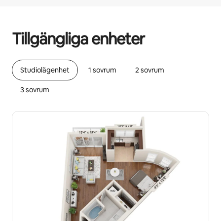
Dina potentiella intäkter är kr8896 per månad
Tillgängliga enheter
Studiolägenhet
1 sovrum
2 sovrum
3 sovrum