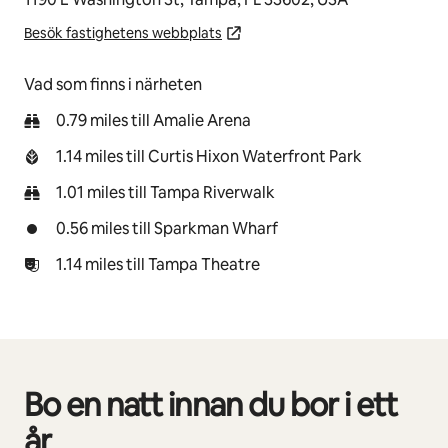
Besök fastighetens webbplats
Vad som finns i närheten
0.79 miles till Amalie Arena
1.14 miles till Curtis Hixon Waterfront Park
1.01 miles till Tampa Riverwalk
0.56 miles till Sparkman Wharf
1.14 miles till Tampa Theatre
Bo en natt innan du bor i ett
0 av 0 objekt visas
år