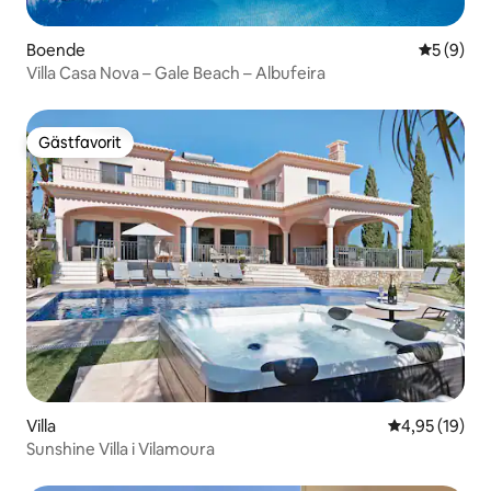
Boende
5 av 5 i 
5 (9)
Villa Casa Nova – Gale Beach – Albufeira
Gästfavorit
Gästfavorit
Villa
4,95 av 5 i g
4,95 (19)
Sunshine Villa i Vilamoura