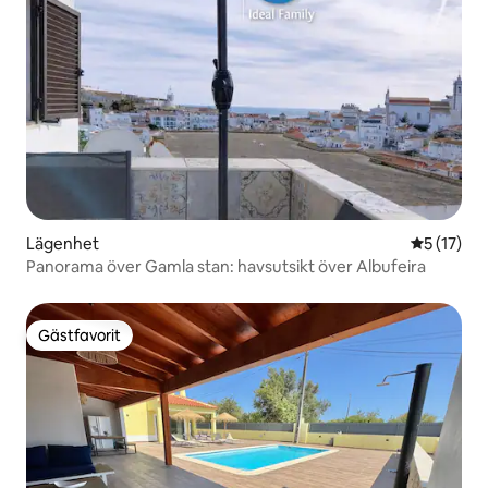
Lägenhet
5 av 5 i g
5 (17)
Panorama över Gamla stan: havsutsikt över Albufeira
Gästfavorit
Gästfavorit