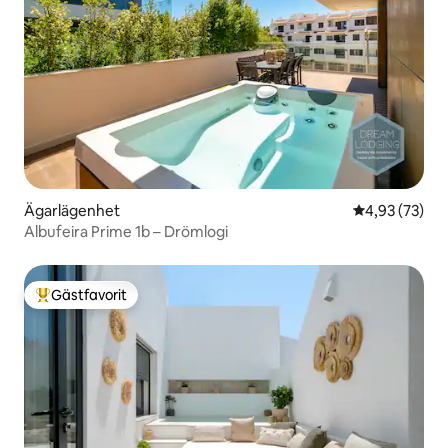
Ägarlägenhet
4,93 av 5 i g
4,93 (73)
Albufeira Prime 1b – Drömlogi
Gästfavorit
Populär gästfavorit