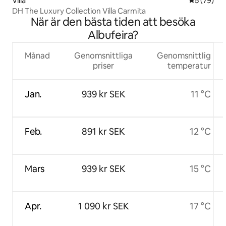
Villa
5 av 5 i g
5 (79)
DH The Luxury Collection Villa Carmita
När är den bästa tiden att besöka
Albufeira?
Månad
Genomsnittliga
Genomsnittlig
priser
temperatur
Jan.
939 kr SEK
11 °C
Feb.
891 kr SEK
12 °C
Mars
939 kr SEK
15 °C
Apr.
1 090 kr SEK
17 °C