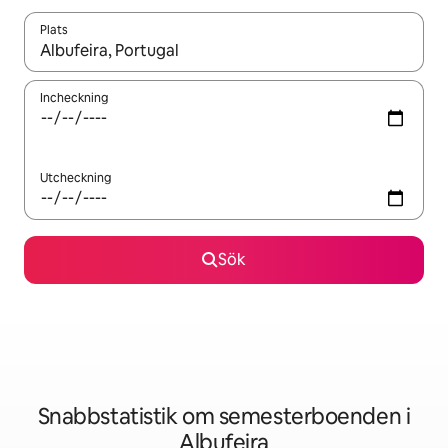
Plats
När resultaten är tillgängliga kan du navigera med upp- och ned
Incheckning
Utcheckning
Sök
Snabbstatistik om semesterboenden i
Albufeira