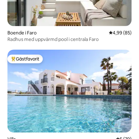
Boende i Faro
4,99 av 5 i g
4,99 (85)
Radhus med uppvärmd pool i centrala Faro
Gästfavorit
Populär gästfavorit