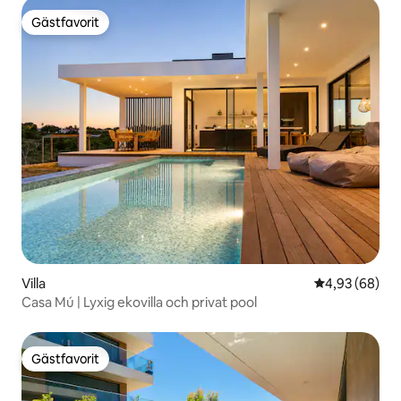
Gästfavorit
Gästfavorit
Villa
4,93 av 5 i g
4,93 (68)
Casa Mú | Lyxig ekovilla och privat pool
Gästfavorit
Gästfavorit