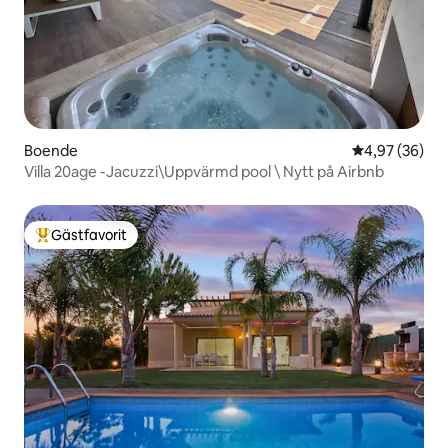
Boende
4,97 av 5 i g
4,97 (36)
Villa 20age -Jacuzzi\Uppvärmd pool \ Nytt på Airbnb
Gästfavorit
Populär gästfavorit