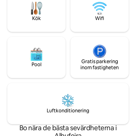
bekvämligheter so
Praia da Rocha. Definitivt en plats för att
inte behöver oroa 
skapa värdefulla minnen med familj och
semesterdagar.
vänner. Vi är glada att ha dig "On Board"
Kök
Wifi
Gratis parkering
Pool
inom fastigheten
Luftkonditionering
Bo nära de bästa sevärdheterna i
Albufeira