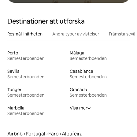
Destinationer att utforska
Resmål i närheten
Andra typer av vistelser
Främsta sevär
Porto
Málaga
Semesterboenden
Semesterboenden
Sevilla
Casablanca
Semesterboenden
Semesterboenden
Tanger
Granada
Semesterboenden
Semesterboenden
Marbella
Visa mer
Semesterboenden
Airbnb
Portugal
Faro
Albufeira