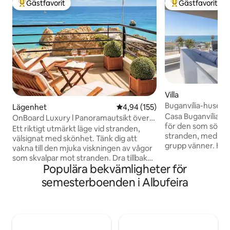
Gästfavorit
Gästfavorit
Populär gästfavorit
Populär gästfavor
Villa
Buganvília-huset 
Lägenhet
4,94 av 5 i genomsnittligt bet
4,94 (155)
pool
Casa Buganvília ä
OnBoard Luxury l Panoramautsikt över
för den som söker
havet vid stranden
Ett riktigt utmärkt läge vid stranden,
stranden, med fam
välsignat med skönhet. Tänk dig att
grupp vänner. Huse
vakna till den mjuka viskningen av vågor
utformat för att g
som skvalpar mot stranden. Dra tillbaka
och avkopplande s
Populära bekvämligheter för
gardinerna, du välkomnas med en
minuters promena
imponerande utsikt över det
semesterboenden i Albufeira
vackraste strände
vidsträckta, glittrande havet som
Luísa-stranden. Den privata poolen är
sträcker sig mot horisonten. On Board
idealisk för avkopp
Luxury Apartment är lika charmigt som
pooluppvärmninge
det låter. Väck känslor av lugn och
kostnad. Casa Buga
avkoppling. Omfamna livet på stranden