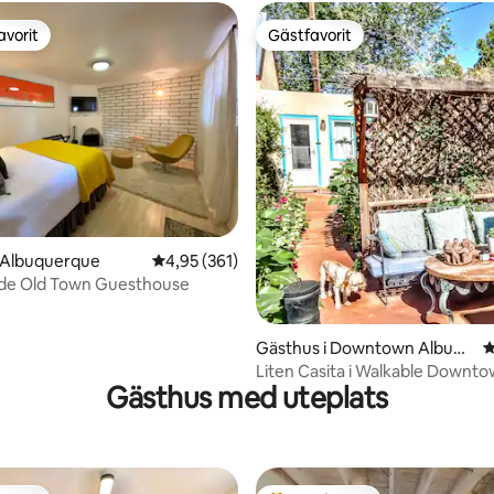
avorit
Gästfavorit
gästfavorit
Gästfavorit
ligt betyg, 201 omdömen
i Albuquerque
4,95 av 5 i genomsnittligt betyg, 361 omdöm
4,95 (361)
nde Old Town Guesthouse
Gästhus i Downtown Albuqu
4
erque
Liten Casita i Walkable Downt
Gästhus med uteplats
Neighborhood