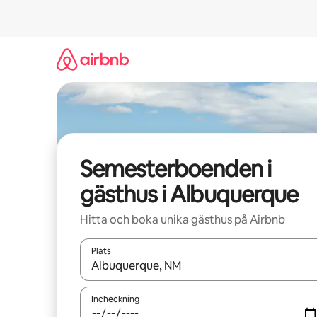
Hoppa
till
innehåll
Semesterboenden i
gästhus i Albuquerque
Hitta och boka unika gästhus på Airbnb
Plats
När resultaten är tillgängliga kan du navigera me
Incheckning