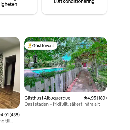
Luftkonditionering
tigheten
Gästfavorit
Populär gästfavorit
Gästhus i Albuquerque
4,95 av 5 i genomsnitt
4,95 (189)
Oas i staden – fridfullt, säkert, nära allt
en
,91 av 5 i genomsnittligt betyg, 438 omdömen
4,91 (438)
g till