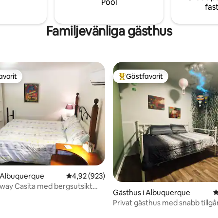
Pool
fas
Familjevänliga gästhus
avorit
Gästfavorit
gästfavorit
Populär gästfavorit
ligt betyg, 955 omdömen
i Albuquerque
4,92 av 5 i genomsnittligt betyg, 923 omdöm
4,92 (923)
way Casita med bergsutsikt
Gästhus i Albuquerque
4
 getter
Privat gästhus med snabb tillgån
motorväg