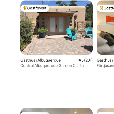
Gästfavorit
Gästf
Populär gästfavorit
Populär 
Gästhus i Albuquerque
5 av 5 i genomsnitt
5 (201)
Gästhus 
Central Albuquerque Garden Casita
Förtjusa