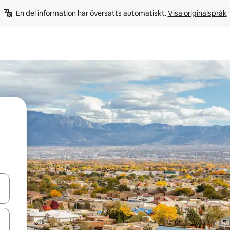
En del information har översatts automatiskt. 
Visa originalspråk
d upp- och nedåtpilarna eller utforska genom att trycka eller svepa.