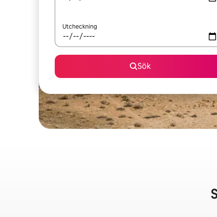
Utcheckning
Sök
S