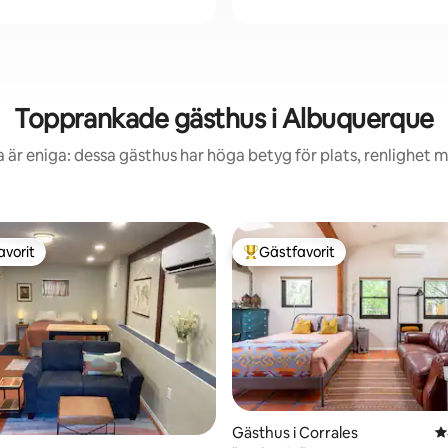
Topprankade gästhus i Albuquerque
 är eniga: dessa gästhus har höga betyg för plats, renlighet 
avorit
Gästfavorit
gästfavorit
Populär gästfavorit
Gästhus i Corrales
4
ligt betyg, 151 omdömen