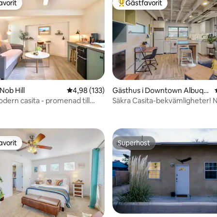
avorit
Gästfavorit
gästfavorit
Populär gästfavorit
Nob Hill
4,98 av 5 i genomsnittligt betyg, 133 omdöm
4,98 (133)
Gästhus i Downtown Albuqu
erque
dern casita - promenad till
Säkra Casita-bekvämligheter! 
ligt betyg, 186 omdömen
 UNM
gamla stan och sevärdheter!
avorit
Superhost
gästfavorit
Superhost