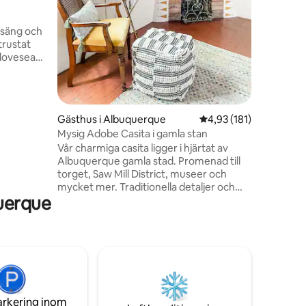
en
omkretse
privat ba
säng och
huvudbyg
trustat
annan hisna
 loveseat,
STÄDAVG
ord,
re
n privata
t pergola,
Gästhus i Albuquerque
4,93 av 5 i genomsnitt
4,93 (181)
ikt.
Mysig Adobe Casita i gamla stan
heten och
Vår charmiga casita ligger i hjärtat av
 runt.
Albuquerque gamla stad. Promenad till
r och
torget, Saw Mill District, museer och
mycket mer. Traditionella detaljer och
querque
alla bekvämligheter gör detta till en
perfekt lång eller kortvarig bas för att
utforska Land of Enchantment. Välfyllt
fullt utrustat kök, effektiv split (A/C +
värmare), renoverat 3/4 badrum,
teglegolv, vigatak, inbyggd innergård,
utemöbler och kiva öppen spis (endast
dekorativ) pryder denna historiska
arkering inom
adobe. Bienvenidos a Nuevo Mexico!