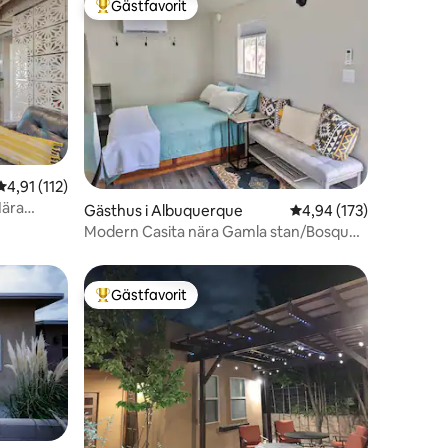
Gästfavorit
Populär gästfavorit
en
4,91 av 5 i genomsnittligt betyg, 112 omdömen
4,91 (112)
Nära
Gästhus i Albuquerque
4,94 av 5 i genomsnitt
4,94 (173)
Modern Casita nära Gamla stan/Bosque
+ privat uteplats
Gästfavorit
Populär gästfavorit