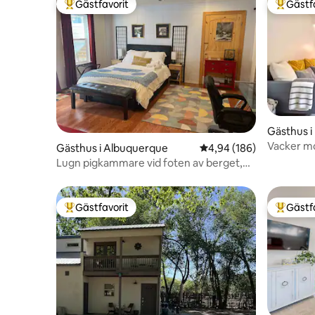
Gästfavorit
Gästf
Populär gästfavorit
Populär 
Gästhus i 
Vacker mo
Gästhus i Albuquerque
4,94 av 5 i genomsnitt
4,94 (186)
Nob Hill,
Lugn pigkammare vid foten av berget,
stigar, egen ingång
Gästfavorit
Gästf
Populär gästfavorit
Populär 