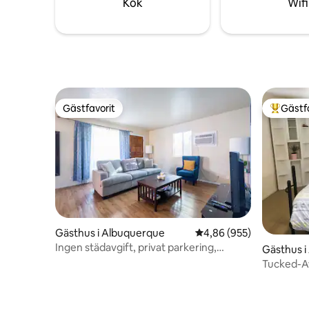
Kök
Wifi
Gästfavorit
Gästf
Gästfavorit
Populär 
Gästhus i Albuquerque
4,86 av 5 i genomsnitt
4,86 (955)
Ingen städavgift, privat parkering,
Gästhus 
barnvänligt
Tucked-A
och roliga