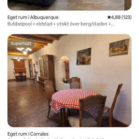
Eget rum i Albuquerque
4,88 av 5 i ge
4,88 (123)
Bubbelpool + eldstad + utsikt över berg/staden +
husdjursvänligt + vandring!
Superhost
Superhost
Eget rum i Corrales