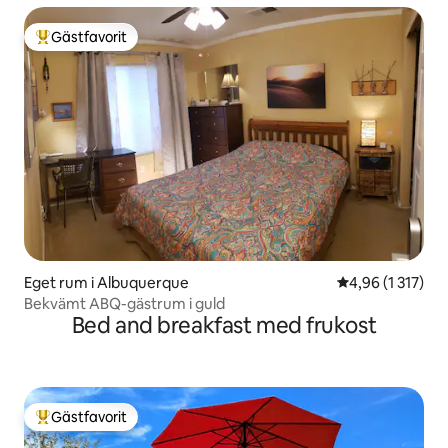
Gästfavorit
Populär gästfavorit
Eget rum i Albuquerque
4,96 av 5 i gen
4,96 (1 317)
Bekvämt ABQ-gästrum i guld
Bed and breakfast med frukost
Gästfavorit
Populär gästfavorit