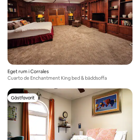
Eget rum i Corrales
Cuarto de Enchantment King bed & bäddsoffa
Gästfavorit
Gästfavorit