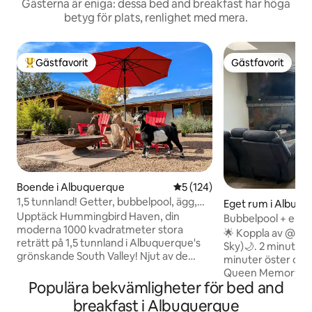
Gästerna är eniga: dessa bed and breakfast har höga
betyg för plats, renlighet med mera.
Gästfavorit
Gästfavorit
Populär gästfavorit
Gästfavorit
Boende i Albuquerque
5 av 5 i genomsnittligt bet
5 (124)
1,5 tunnland! Getter, bubbelpool, ägg,
Eget rum i Albuq
antenner, karaoke!
Upptäck Hummingbird Haven, din
Bubbelpool + eldst
moderna 1000 kvadratmeter stora
berg/staden + husd
🌟 Koppla av @ Ci
reträtt på 1,5 tunnland i Albuquerque's
vandring!
Sky)🌙. 2 minuter 
grönskande South Valley! Njut av de
minuter öster om I
bedårande djuren, bubbelpoolen,
Queen Memory Foa
eldstaden, luftkonst, högteknologiska
Populära bekvämligheter för bed and
tums smart-TV, et
vattenstrider, gymmet, karaoken och
lampa och SNABBT 
breakfast i Albuquerque
färska ekologiska ägg från gården. Bara