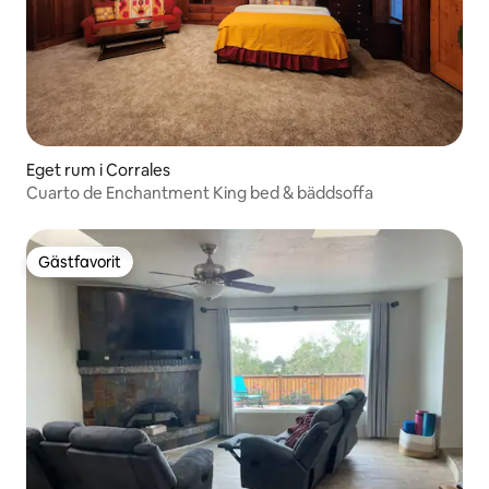
Eget rum i Corrales
Cuarto de Enchantment King bed & bäddsoffa
Gästfavorit
Gästfavorit