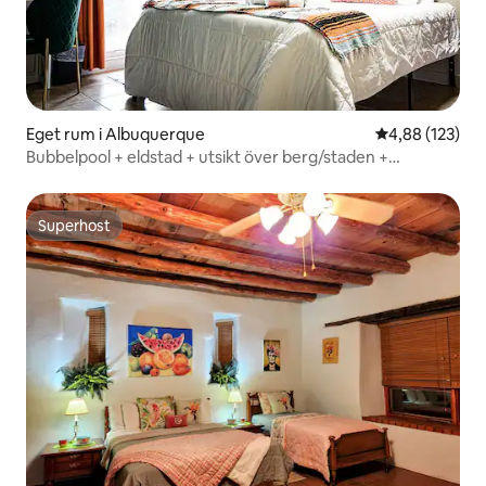
Eget rum i Albuquerque
4,88 av 5 i ge
4,88 (123)
Bubbelpool + eldstad + utsikt över berg/staden +
husdjursvänligt + vandring!
Superhost
Superhost