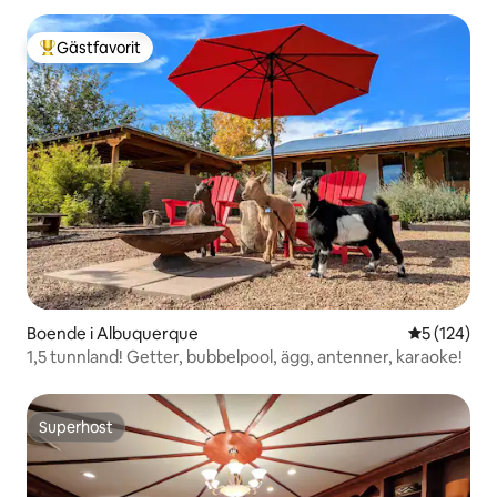
Gästfavorit
Populär gästfavorit
Boende i Albuquerque
5 av 5 i ge
5 (124)
1,5 tunnland! Getter, bubbelpool, ägg, antenner, karaoke!
Superhost
Superhost