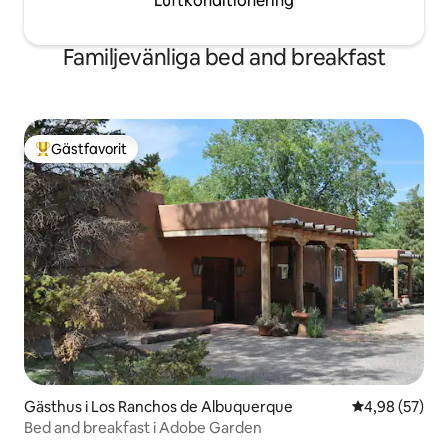
Luftkonditionering
Familjevänliga bed and breakfast
Gästfavorit
Populär gästfavorit
Gästhus i Los Ranchos de Albuquerque
4,98 av 5 i g
4,98 (57)
Bed and breakfast i Adobe Garden