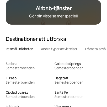
Airbnb-tjänster
Gör din vistelse mer speciell
Destinationer att utforska
Resmål i närheten
Andra typer av vistelser
Främsta sevär
Sedona
Colorado Springs
Semesterboenden
Semesterboenden
El Paso
Flagstaff
Semesterboenden
Semesterboenden
Ciudad Juárez
Santa Fe
Semesterboenden
Semesterboenden
Lubbock
Visa mer