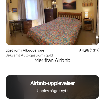
Eget rum i Albuquerque
4,96 av 5 i gen
4,96 (1 317)
Bekvämt ABQ-gästrum i guld
Mer från Airbnb
Airbnb-upplevelser
Upplev något nytt