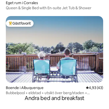
Eget rum i Corrales
Queen & Single Bed with En-suite Jet Tub & Shower
Gästfavorit
Populär gästfavorit
Boende i Albuquerque
4,93 av 5 i g
4,93 (43)
Bubbelpool + eldstad + utsikt över berg/staden +
Andra bed and breakfast
husdjursvänligt + vandring!