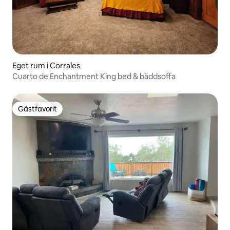
Eget rum i Corrales
Cuarto de Enchantment King bed & bäddsoffa
Gästfavorit
Gästfavorit