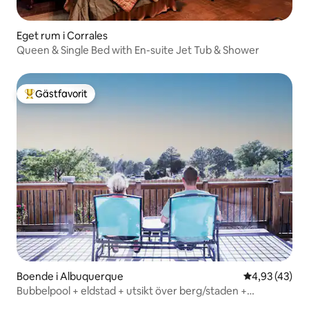
Eget rum i Corrales
Queen & Single Bed with En-suite Jet Tub & Shower
Gästfavorit
Populär gästfavorit
Boende i Albuquerque
4,93 av 5 i g
4,93 (43)
Bubbelpool + eldstad + utsikt över berg/staden +
husdjursvänligt + vandring!