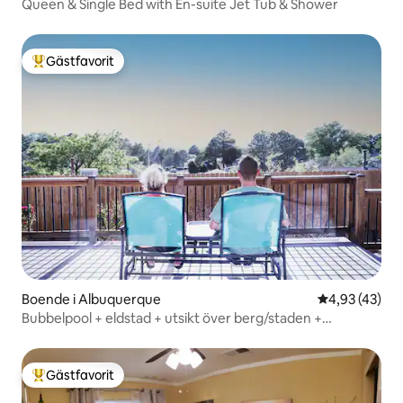
Queen & Single Bed with En-suite Jet Tub & Shower
Gästfavorit
Populär gästfavorit
Boende i Albuquerque
4,93 av 5 i g
4,93 (43)
Bubbelpool + eldstad + utsikt över berg/staden +
husdjursvänligt + vandring!
Gästfavorit
Populär gästfavorit