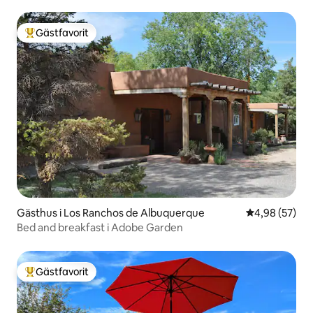
Gästfavorit
Populär gästfavorit
Gästhus i Los Ranchos de Albuquerque
4,98 av 5 i g
4,98 (57)
Bed and breakfast i Adobe Garden
Gästfavorit
Populär gästfavorit