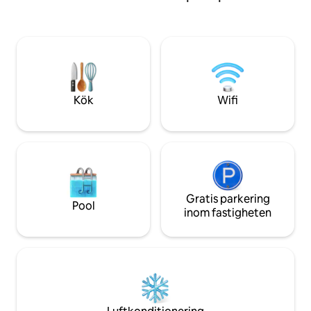
bubbelpoolen, prop
20 minuter från centrum, det är en
trädgårdsspel, min
perfekt blandning av småstadens lugn
Djurvänlig och hel
och stadens bekvämlighet. Boendet
utrustad med 🐶 
delas med vårt lyxiga minihus,
trädgårdsspel! Ko
medvärdens casita och verkstad för
Mycket nära Sandia
minihus. Visningar på begäran! 1% av
minuters promenad
intäkterna donerade till GiveWell. Boka
🥾 &🚴! Fantastisk
Kök
Wifi
din resa idag!
och staden!
Gratis parkering
Pool
inom fastigheten