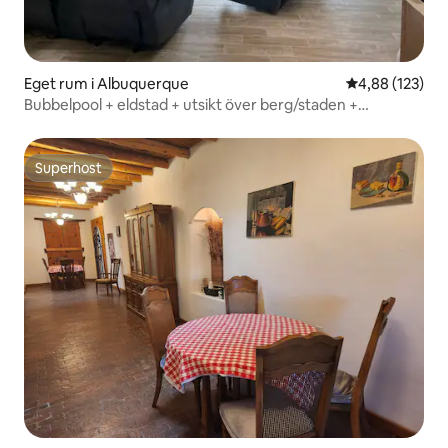
Eget rum i Albuquerque
4,88 av 5 i ge
4,88 (123)
Bubbelpool + eldstad + utsikt över berg/staden +
husdjursvänligt + vandring!
Superhost
Superhost