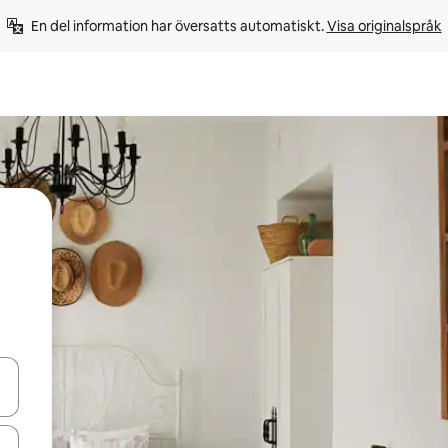
En del information har översatts automatiskt. 
Visa originalspråk
d upp- och nedåtpilarna eller utforska genom att trycka eller svepa.