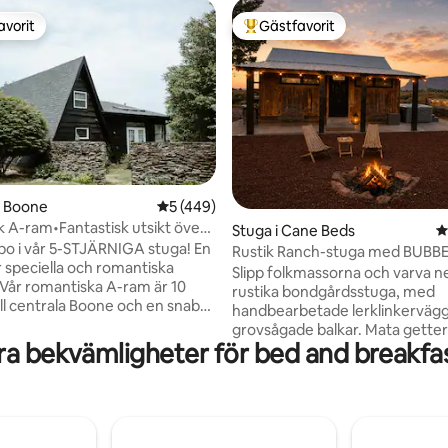
avorit
Gästfavorit
gästfavorit
Populär gästfavorit
ligt betyg, 407 omdömen
i Boone
5 av 5 i genomsnittligt betyg, 449 omdöm
5 (449)
 A-ram•Fantastisk utsikt över
Stuga i Cane Beds
4
pisk dusch
o i vår 5-STJÄRNIGA stuga! En
Rustik Ranch-stuga med BUB
r speciella och romantiska
och fantastisk utsikt! Zion
Slipp folkmassorna och varva ne
. Vår romantiska A-ram är 10
rustika bondgårdsstuga, med
ill centrala Boone och en snabb
handbearbetade lerklinkerväg
ll Banner Elk. Med en fantastisk
grovsågade balkar. Mata getterna och
er Grandfather Mountain har
ra bekvämligheter för bed and breakfas
hästarna, utforska vår privata 
kt kallats en av de bästa i
betande boskap, njut av Arizon
enna moderna stuga har en
solnedgångar från bubbelpoole
usch, en braskamin, ett 2
slappna av i hängmattan, grilla b
 jacuzzi badkar, anpassat målat
grillen och avsluta kvällen vid 
många personliga detaljer för
s'mores och stjärnor. Njut av vå