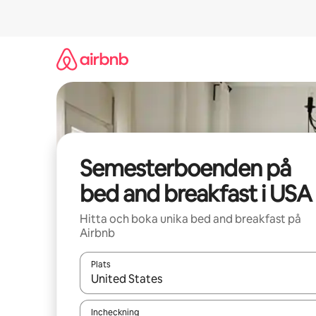
Hoppa
till
innehåll
Semesterboenden på
bed and breakfast i USA
Hitta och boka unika bed and breakfast på
Airbnb
Plats
När resultaten är tillgängliga kan du navigera me
Incheckning