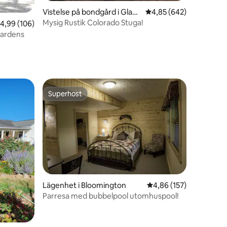
Vistelse på bondgård i Glade
4,85 av 5 i genomsnitt
4,85 (642)
Park
Mysig Rustik Colorado Stuga!
en
,99 av 5 i genomsnittligt betyg, 106 omdömen
4,99 (106)
ardens
Superhost
Superhost
Lägenhet i Bloomington
4,86 av 5 i genomsnitt
4,86 (157)
Parresa med bubbelpool utomhuspool!
en