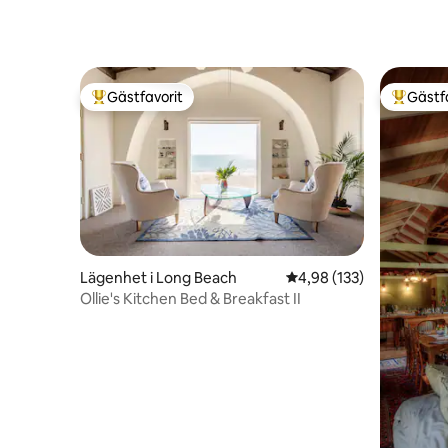
Gästfavorit
Gästf
Populär gästfavorit
Populär 
Lägenhet i Long Beach
4,98 av 5 i genomsnitt
4,98 (133)
Ollie's Kitchen Bed & Breakfast II