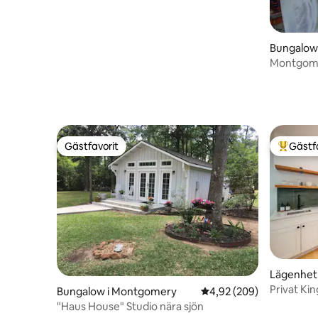
Bungalow 
Montgome
Gästfavorit
Gästf
Gästfavorit
Populär 
Lägenhet 
Privat Kin
Bungalow i Montgomery
4,92 av 5 i genomsnitt
4,92 (209)
"Haus House" Studio nära sjön