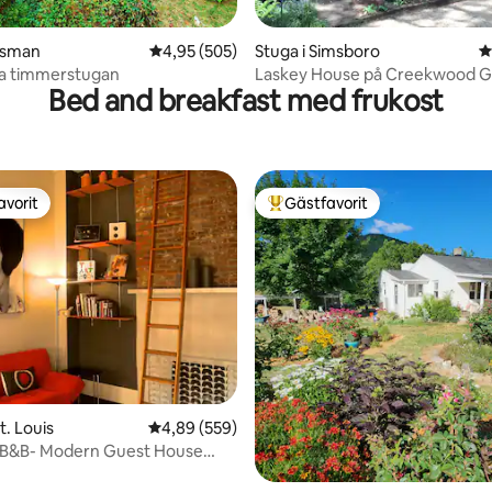
ligt betyg, 459 omdömen
osman
4,95 av 5 i genomsnittligt betyg, 505 omdöm
4,95 (505)
Stuga i Simsboro
4
a timmerstugan
Laskey House på Creekwood G
Bed and breakfast med frukost
avorit
Gästfavorit
gästfavorit
Populär gästfavorit
ligt betyg, 484 omdömen
t. Louis
4,89 av 5 i genomsnittligt betyg, 559 omdöm
4,89 (559)
2 B&B- Modern Guest House
-Soulard