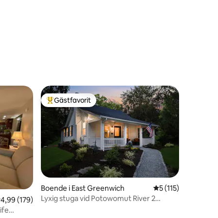
en
Gästfavorit
Populär gästfavorit
en
Boende i East Greenwich
5 av 5 i genomsnit
5 (115)
Lyxig stuga vid Potowomut River 2
,99 av 5 i genomsnittligt betyg, 179 omdömen
4,99 (179)
sovrum/2 badrum
ife