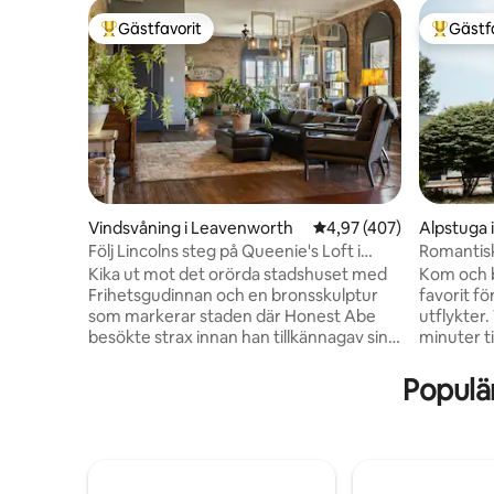
Gästfavorit
Gästf
Populär gästfavorit
Populär 
Vindsvåning i Leavenworth
4,97 av 5 i genomsnitt
4,97 (407)
Alpstuga 
Följ Lincolns steg på Queenie's Loft i
Romantisk
Leavenworth
bergen•E
Kika ut mot det orörda stadshuset med
Kom och b
Frihetsgudinnan och en bronsskulptur
favorit fö
som markerar staden där Honest Abe
utflykter
besökte strax innan han tillkännagav sin
minuter t
löpning för ordförandeskap. De
bilresa ti
ursprungliga tegelstenarna och lövträet i
utsikt öv
Populä
detta unika 170-åriga hem har stått
denna utsi
tidsmässigt. Ta en hiss (eller trappa) till
Boone! D
andra våningen. Beläget i hjärtat av
surroundd
historiska centrum Leavenworth, den
personers
första staden i Kansas. Inom några
glas och 