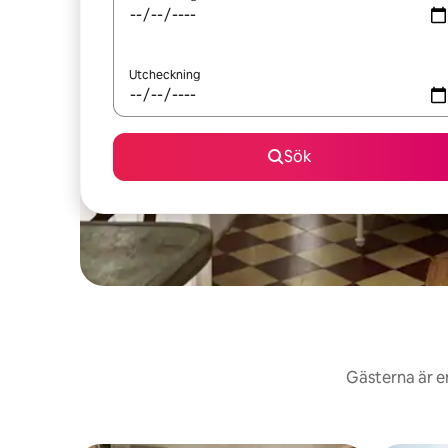
Utcheckning
Sök
Gästerna är e