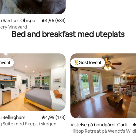
i San Luis Obispo
4,96 av 5 i genomsnittligt betyg, 533 omdöm
4,96 (533)
ry Vineyard
Bed and breakfast med uteplats
avorit
Gästfavorit
gästfavorit
Populär gästfavorit
i Bellingham
4,99 av 5 i genomsnittligt betyg, 178 omdöm
4,99 (178)
g Suite med Firepit i skogen
ligt betyg, 209 omdömen
Vistelse på bondgård i Carlisl
4
e
Hilltop Retreat på Wendt's Wildl