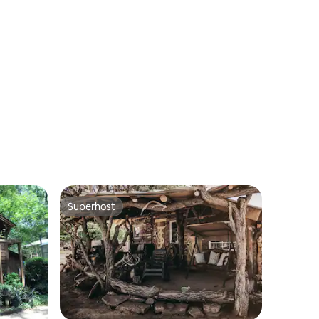
kingsize-sängar
Superhost
Superhost