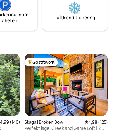
med
detaljer!!!
ypa ner i
arkering inom
 gratis
Luftkonditionering
tigheten
tvaror och
Gästfavorit
Populär gästfavorit
en
,99 av 5 i genomsnittligt betyg, 140 omdömen
4,99 (140)
Stuga i Broken Bow
4,98 av 5 i genomsnitt
4,98 (125)
d
Perfekt läge! Creek and Game Loft | 2