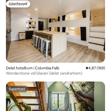
Gästfavorit
Gästfavorit
Delat hotellrum i Columbia Falls
4,87 av 5 i ge
4,87 (169)
Wonderstone vid Glacier (delat vandrarhem)
Superhost
Superhost