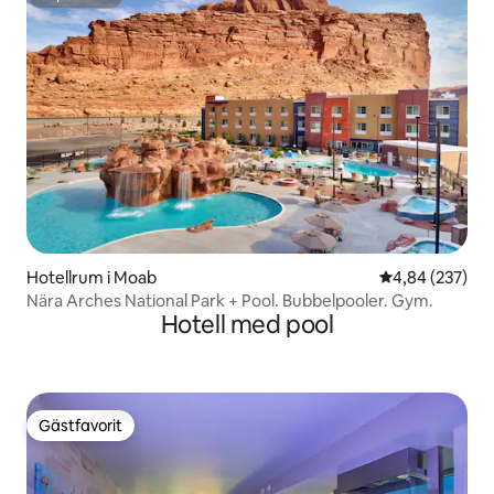
Superhost
Hotellrum i Moab
4,84 av 5 i ge
4,84 (237)
Nära Arches National Park + Pool. Bubbelpooler. Gym.
Hotell med pool
Gästfavorit
Gästfavorit