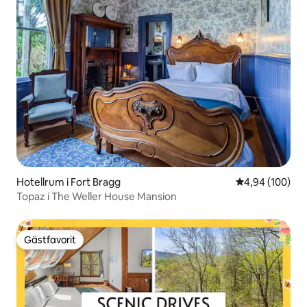
Hotellrum i Fort Bragg
4,94 av 5 i ge
4,94 (100)
Topaz i The Weller House Mansion
Gästfavorit
Gästfavorit