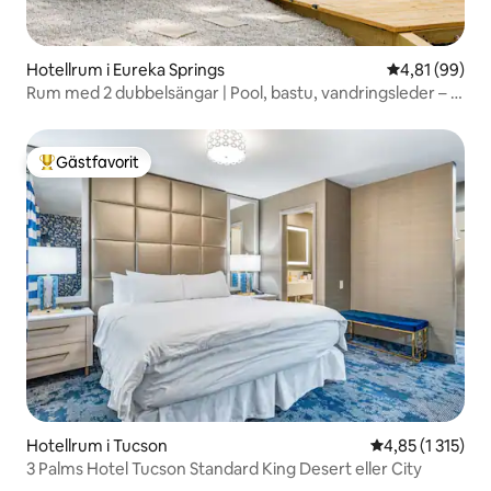
Hotellrum i Eureka Springs
4,81 av 5 i g
4,81 (99)
Rum med 2 dubbelsängar | Pool, bastu, vandringsleder – 5
min till centrum
Gästfavorit
Populär gästfavorit
Hotellrum i Tucson
4,85 av 5 i gen
4,85 (1 315)
3 Palms Hotel Tucson Standard King Desert eller City