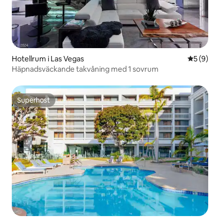
Hotellrum i Las Vegas
5 av 5 i 
5 (9)
Häpnadsväckande takvåning med 1 sovrum
Superhost
Superhost