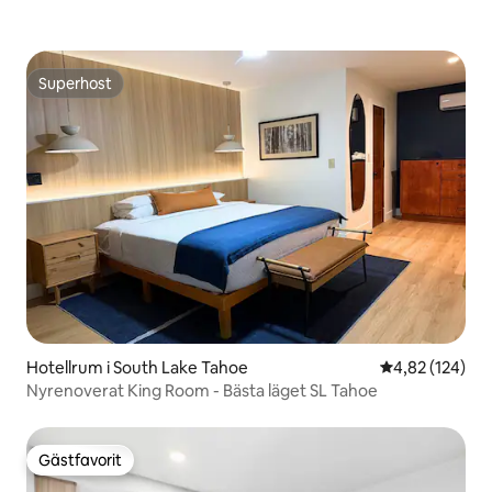
Superhost
Superhost
Hotellrum i South Lake Tahoe
4,82 av 5 i ge
4,82 (124)
Nyrenoverat King Room - Bästa läget SL Tahoe
Gästfavorit
Gästfavorit