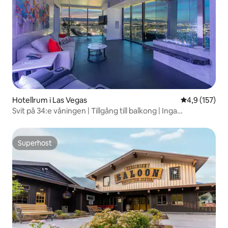
Hotellrum i Las Vegas
4,9 av 5 i ge
4,9 (157)
Svit på 34:e våningen | Tillgång till balkong | Inga
resortavgifter
Superhost
Superhost