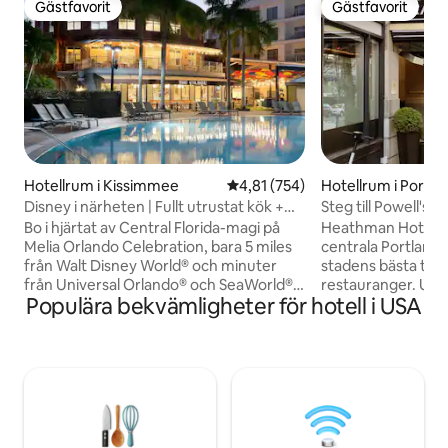
Gästfavorit
Gästfavorit
Gästfavorit
Gästfavorit
Hotellrum i Kissimmee
4,81 av 5 i genomsnittligt bet
4,81 (754)
Hotellrum i Portla
Disney i närheten | Fullt utrustat kök +
Steg till Powell's 
infinitypool
Husdjursvänligt. 
Bo i hjärtat av Central Florida-magi på
Heathman Hotel lig
Melia Orlando Celebration, bara 5 miles
centrala Portland 
från Walt Disney World® och minuter
stadens bästa teatr
från Universal Orlando® och SeaWorld®.
restauranger. Utf
Populära bekvämligheter för hotell i USA
Detta hotell med endast sviter ligger i
Museum, se en sho
den charmiga staden Celebration, som
Concert Hall eller 
ursprungligen designades av Disney, och
of Books - alla bar
erbjuder bekvämligheter i resortstil med
Njut av en måltid 
hemmet utrymme och avskildhet. Njut
plats eller varva n
av ett avkopplande dopp i 360° infinity
timmarsbibliotek. M
pool, ta en cocktail på restaurangen The
kollektivtrafik o
Wilson, eller ta den kostnadsfria skytteln
gator är Heathman 