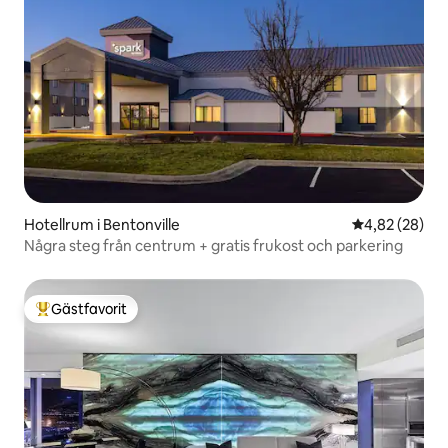
Hotellrum i Bentonville
4,82 av 5 i g
4,82 (28)
Några steg från centrum + gratis frukost och parkering
Gästfavorit
Populär gästfavorit