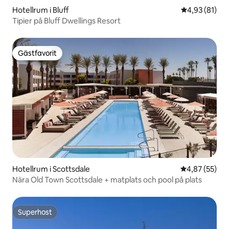
Hotellrum i Bluff
4,93 av 5 i g
4,93 (81)
Tipier på Bluff Dwellings Resort
Gästfavorit
Gästfavorit
Hotellrum i Scottsdale
4,87 av 5 i g
4,87 (55)
Nära Old Town Scottsdale + matplats och pool på plats
Superhost
Superhost