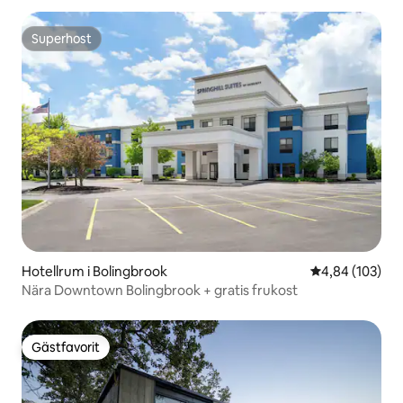
Superhost
Superhost
Hotellrum i Bolingbrook
4,84 av 5 i ge
4,84 (103)
Nära Downtown Bolingbrook + gratis frukost
Gästfavorit
Gästfavorit