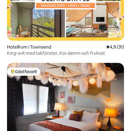
Hotellrum i Townsend
4,9 av 5 i g
4,9 (31)
King-svit med takfönster, Koi-damm och frukost
Gästfavorit
Populär gästfavorit