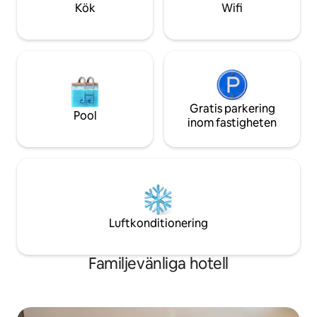
till närliggande temaparker för en dag av
Portlands rika kultu
Kök
Wifi
äventyr.
Gratis parkering
Pool
inom fastigheten
Luftkonditionering
Familjevänliga hotell