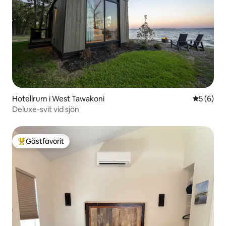
Hotellrum i West Tawakoni
5 av 5 i 
5 (6)
Deluxe-svit vid sjön
Gästfavorit
Populär gästfavorit