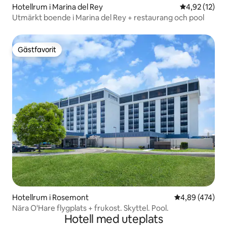
Hotellrum i Marina del Rey
4,92 av 5 i g
4,92 (12)
Utmärkt boende i Marina del Rey + restaurang och pool
Gästfavorit
Gästfavorit
Hotellrum i Rosemont
4,89 av 5 i ge
4,89 (474)
Nära O'Hare flygplats + frukost. Skyttel. Pool.
Hotell med uteplats