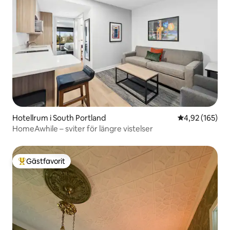
Hotellrum i South Portland
4,92 av 5 i ge
4,92 (165)
HomeAwhile – sviter för längre vistelser
Gästfavorit
Populär gästfavorit