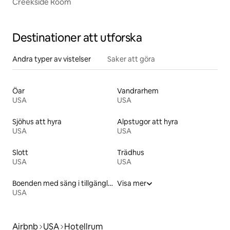
Creekside Room
Destinationer att utforska
Andra typer av vistelser
Saker att göra
Öar
Vandrarhem
USA
USA
Sjöhus att hyra
Alpstugor att hyra
USA
USA
Slott
Trädhus
USA
USA
Boenden med säng i tillgänglighetsanpassad höjd
Visa mer
USA
Airbnb
USA
Hotellrum