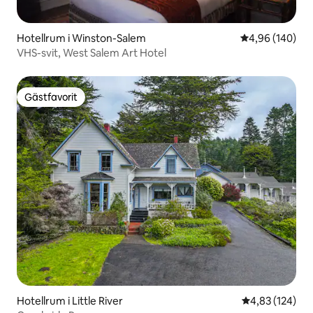
Hotellrum i Winston-Salem
4,96 av 5 i ge
4,96 (140)
VHS-svit, West Salem Art Hotel
Gästfavorit
Gästfavorit
Hotellrum i Little River
4,83 av 5 i ge
4,83 (124)