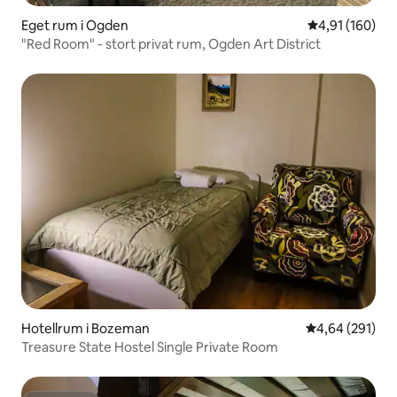
Eget rum i Ogden
4,91 av 5 i ge
4,91 (160)
"Red Room" - stort privat rum, Ogden Art District
Hotellrum i Bozeman
4,64 av 5 i ge
4,64 (291)
Treasure State Hostel Single Private Room