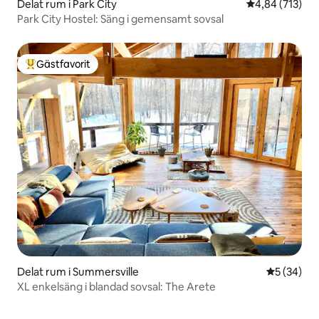
Delat rum i Park City
4,84 av 5 i ge
4,84 (713)
Park City Hostel: Säng i gemensamt sovsal
Gästfavorit
Populär gästfavorit
Delat rum i Summersville
5 av 5 i g
5 (34)
XL enkelsäng i blandad sovsal: The Arete