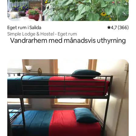
Eget rum i Salida
4,7 av 5 i ge
4,7 (366)
Simple Lodge & Hostel - Eget rum
Vandrarhem med månadsvis uthyrning