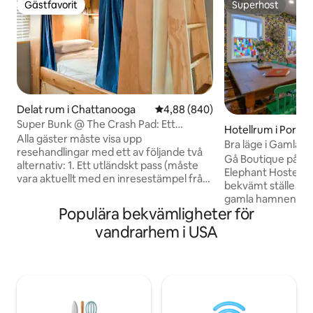
Gästfavorit
Superhost
Gästfavorit
Superhost
Delat rum i Chattanooga
4,88 av 5 i genomsnittligt bety
4,88 (840)
Super Bunk @ The Crash Pad: Ett
Hotellrum i Portla
ovanligt vandrarhem
Alla gäster måste visa upp
Bra läge i Gamla h
resehandlingar med ett av följande två
Gå Boutique på en bu
alternativ: 1. Ett utländskt pass (måste
Elephant Hostel är 
vara aktuellt med en inresestämpel från
bekvämt ställe ett
det senaste året) 2. En amerikansk
gamla hamnen. Vårt
myndighet utfärdade foto-ID (måste
Populära bekvämligheter för
eftersom vi ligger
vara aktuell med adress utanför
några av de bästa
vandrarhem i USA
Chattanooga och det omgivande
shoppingmöjlighe
området) + matchande kreditkort eller
nöjesställena i Por
betalkort OBS: Denna bokning ger dig en
bara några steg från v
övre eller nedre våningssäng, om du inte
Trouble: Detta rum
kan klättra in i den övre våningssängen
ovanför en våning
(med hjälp av våningssängens trappa)
andra våningen oc
vänligen ring oss för att se till att en