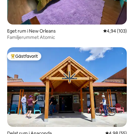
Eget rum i New Orleans
4,94 av 5 i ge
4,94 (103)
Familjerummet Atomic
Gästfavorit
Populär gästfavorit
Delat rum i Anaconda
4,98 av 5 i g
4,98 (55)