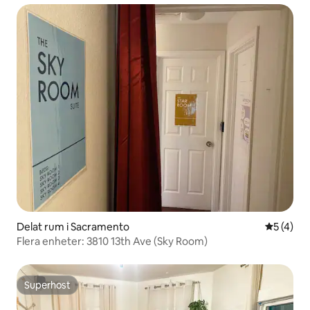
Delat rum i Sacramento
5 av 5 i 
5 (4)
Flera enheter: 3810 13th Ave (Sky Room)
Superhost
Superhost