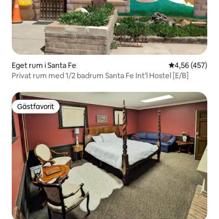
Eget rum i Santa Fe
4,56 av 5 i ge
4,56 (457)
Privat rum med 1/2 badrum Santa Fe Int'l Hostel [E/B]
Gästfavorit
Gästfavorit