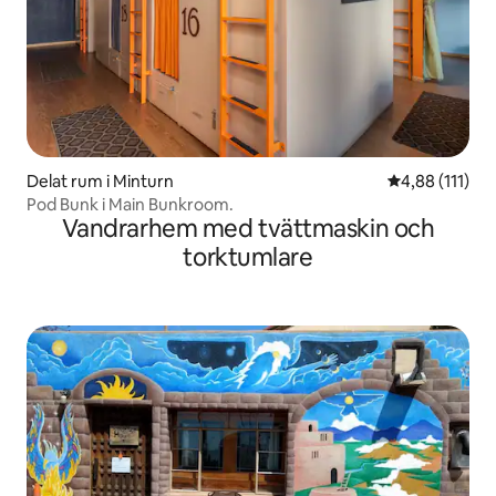
Delat rum i Minturn
4,88 av 5 i g
4,88 (111)
Pod Bunk i Main Bunkroom.
Vandrarhem med tvättmaskin och
torktumlare