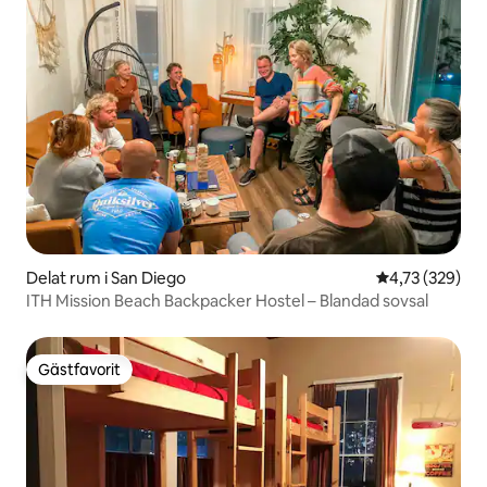
Delat rum i San Diego
4,73 av 5 i ge
4,73 (329)
ITH Mission Beach Backpacker Hostel – Blandad sovsal
Gästfavorit
Gästfavorit