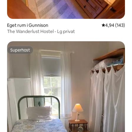
Eget rum i Gunnison
4,94 av 5 i ge
4,94 (143)
The Wanderlust Hostel - Lg privat
Superhost
Superhost