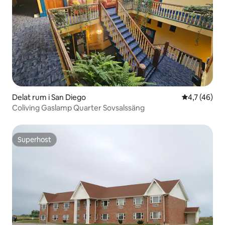
Delat rum i San Diego
4,7 av 5 i g
4,7 (46)
Coliving Gaslamp Quarter Sovsalssäng
Superhost
Superhost