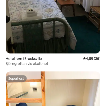
Hotellrum i Brooksville
4,89 av 5 i g
4,89 (36)
Björngrottan vid ekollonet
Superhost
Superhost