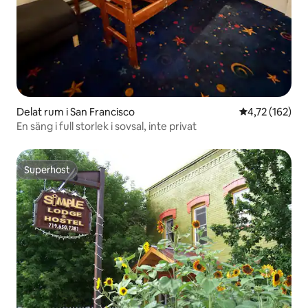
Delat rum i San Francisco
4,72 av 5 i ge
4,72 (162)
En säng i full storlek i sovsal, inte privat
Superhost
Superhost