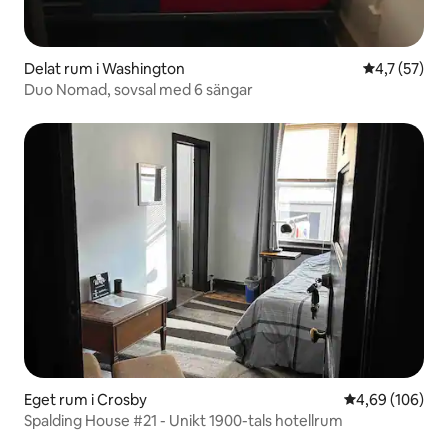
Delat rum i Washington
4,7 av 5 i g
4,7 (57)
Duo Nomad, sovsal med 6 sängar
Eget rum i Crosby
4,69 av 5 i ge
4,69 (106)
Spalding House #21 - Unikt 1900-tals hotellrum