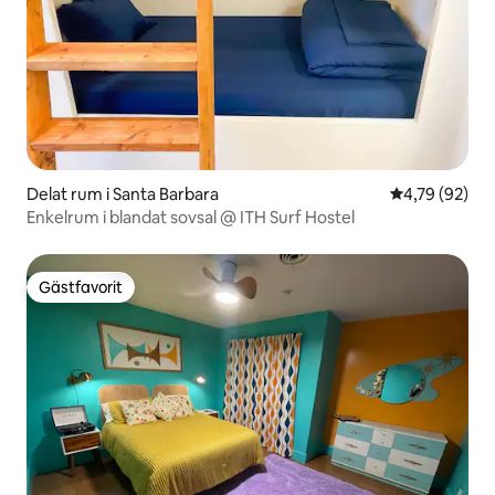
Delat rum i Santa Barbara
4,79 av 5 i g
4,79 (92)
Enkelrum i blandat sovsal @ ITH Surf Hostel
Gästfavorit
Gästfavorit