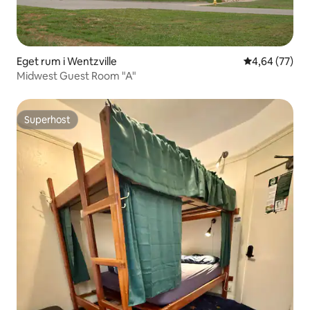
Eget rum i Wentzville
4,64 av 5 i g
4,64 (77)
Midwest Guest Room "A"
Superhost
Superhost