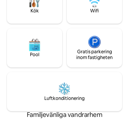
personer. Detta är
nedre våningssäng är tillgänglig.
med tillgång till ett
Kök
Wifi
hallen som delas 
Gratis parkering
Pool
inom fastigheten
Luftkonditionering
Familjevänliga vandrarhem