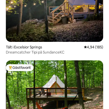
Tält i Excelsior Springs
4,94 av 5 i ge
4,94 (185)
Dreamcatcher Tipi på SundanceKC
Gästfavorit
Populär gästfavorit