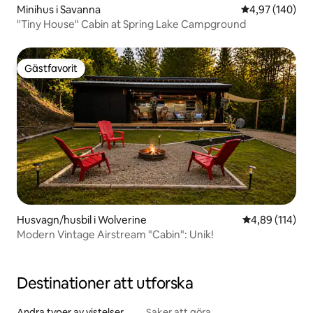
Minihus i Savanna
4,97 av 5 i ge
4,97 (140)
"Tiny House" Cabin at Spring Lake Campground
Gästfavorit
Gästfavorit
Husvagn/husbil i Wolverine
4,89 av 5 i ge
4,89 (114)
Modern Vintage Airstream "Cabin": Unik!
Destinationer att utforska
Andra typer av vistelser
Saker att göra