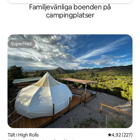
Familjevänliga boenden på
campingplatser
Superhost
Superhost
Tält i High Rolls
4,92 av 5 i ge
4,92 (227)