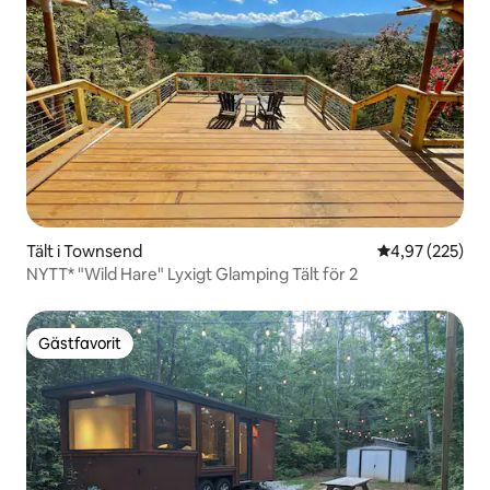
Tält i Townsend
4,97 av 5 i ge
4,97 (225)
NYTT* "Wild Hare" Lyxigt Glamping Tält för 2
Gästfavorit
Gästfavorit