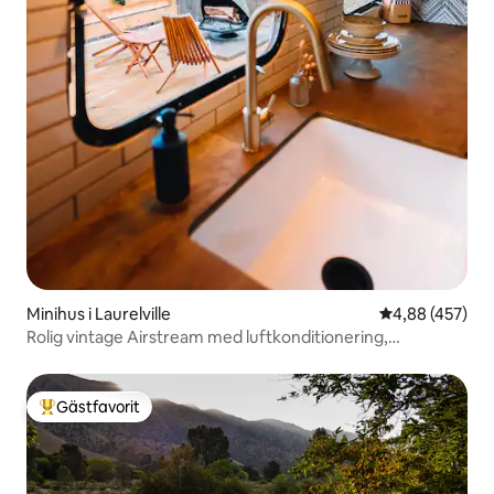
Minihus i Laurelville
4,88 av 5 i ge
4,88 (457)
Rolig vintage Airstream med luftkonditionering,
bubbelpool och utsikt
Gästfavorit
Populär gästfavorit