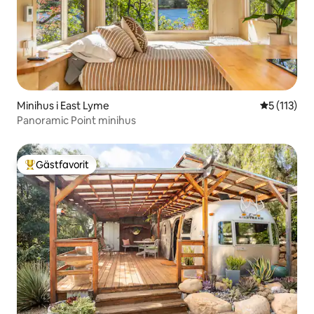
Minihus i East Lyme
5 av 5 i g
5 (113)
Panoramic Point minihus
Gästfavorit
Populär gästfavorit