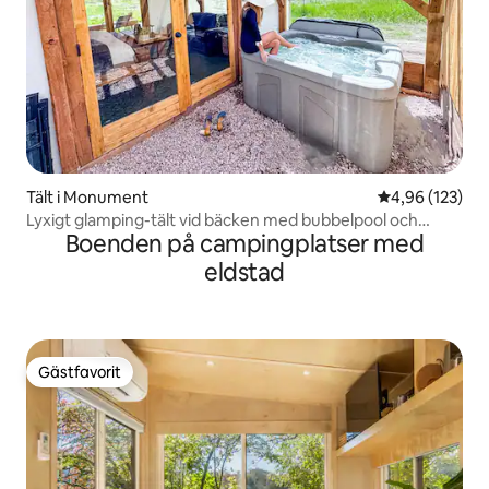
Tält i Monument
4,96 av 5 i ge
4,96 (123)
Lyxigt glamping-tält vid bäcken med bubbelpool och
Boenden på campingplatser med
utsikt
eldstad
Gästfavorit
Gästfavorit