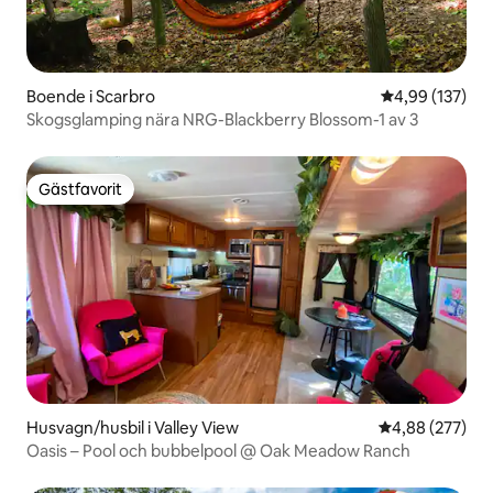
Boende i Scarbro
4,99 av 5 i ge
4,99 (137)
Skogsglamping nära NRG-Blackberry Blossom-1 av 3
Gästfavorit
Gästfavorit
Husvagn/husbil i Valley View
4,88 av 5 i ge
4,88 (277)
Oasis – Pool och bubbelpool @ Oak Meadow Ranch