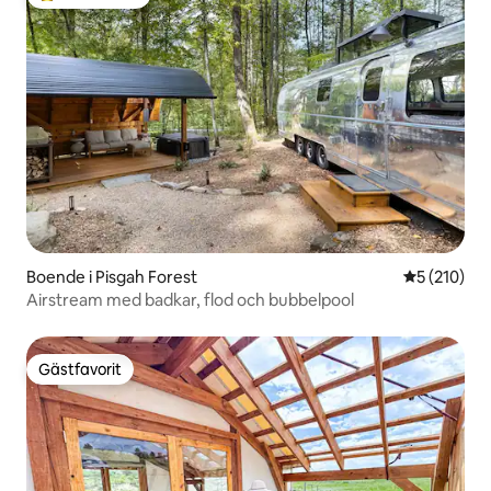
Populär gästfavorit
Boende i Pisgah Forest
5 av 5 i ge
5 (210)
Airstream med badkar, flod och bubbelpool
Gästfavorit
Gästfavorit