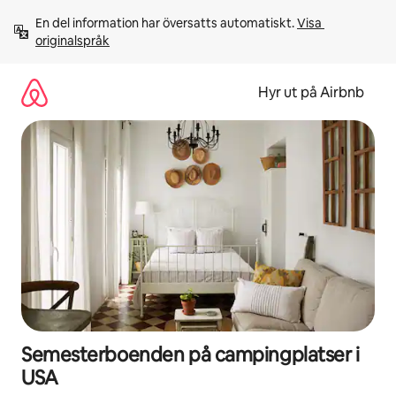
Hoppa
En del information har översatts automatiskt. 
Visa 
till
originalspråk
innehåll
Hyr ut på Airbnb
Semesterboenden på campingplatser i
USA