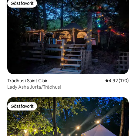
Gästfavorit
Gästfavorit
Trädhus i Saint Clair
4,92 av 5 i ge
4,92 (170)
Lady Asha Jurta/Trädhus!
Gästfavorit
Gästfavorit