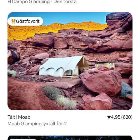
El Campo Glamping - Den första
Gästfavorit
Populär gästfavorit
Tält i Moab
4,95 av 5 i ge
4,95 (620)
Moab Glamping lyxtält för 2