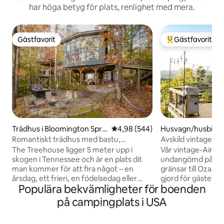
har höga betyg för plats, renlighet med mera.
Gästfavorit
Gästfavorit
Gästfavorit
Populär gästfavor
Trädhus i Bloomington Spri
4,98 av 5 i genomsnittligt bety
4,98 (544)
Husvagn/husbil i P
ngs
Romantiskt trädhus med bastu,
Avskild vintage-A
bubbelpool och eldstäder!
bubbelpool
The Treehouse ligger 5 meter upp i
Vår vintage-Airstr
skogen i Tennessee och är en plats dit
undangömd på 5 p
man kommer för att fira något – en
gränsar till Ozark 
årsdag, ett frieri, en födelsedag eller
gjord för gäster so
Populära bekvämligheter för boenden
bara det faktum att man äntligen har
morgnar, stjärnklar
stannat upp. Huset är handbyggt av
skogen och en ege
på campingplats i USA
amishhantverkare och har en ytterdörr
själva. Detta är et
från 1848 och 100 år gammalt målat glas.
boende där du kan