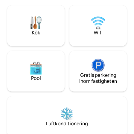
Det kombinerar ett badkar för två med
ner. Inomhus hitt
gjutjärnsben, en kingsize-säng och en
charmen hos en v
egen bubbelpool under stjärnorna med
de bekvämligheter
full tillgång till bastu, kallt badkar med
avkopplande semester. Njut av
mera. 1 timme från Nashville, 15 minuter
uteplatsen, kvälla
från Cookeville. Bara tillräckligt långt
tillgång till vandr
Kök
Wifi
bort för att känna sig borta.
körningar och när
Gratis parkering
Pool
inom fastigheten
Luftkonditionering