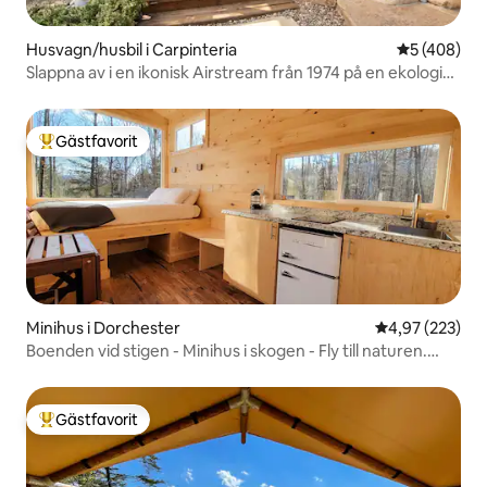
Husvagn/husbil i Carpinteria
5 av 5 i ge
5 (408)
Slappna av i en ikonisk Airstream från 1974 på en ekologisk
ranch
Gästfavorit
Populär gästfavorit
Minihus i Dorchester
4,97 av 5 i ge
4,97 (223)
Boenden vid stigen - Minihus i skogen - Fly till naturen.
Fjälluggla
Gästfavorit
Populär gästfavorit