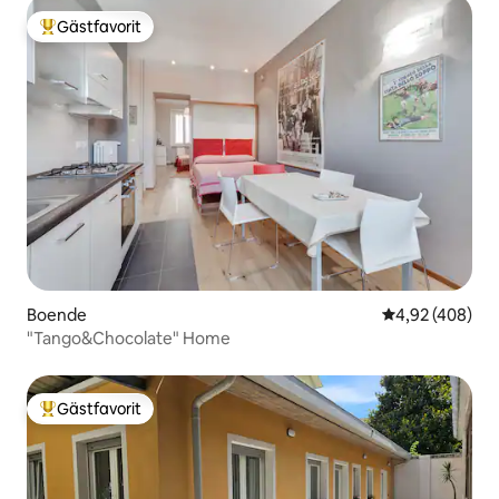
Gästfavorit
Populär gästfavorit
Boende
4,92 av 5 i ge
4,92 (408)
"Tango&Chocolate" Home
Gästfavorit
Populär gästfavorit