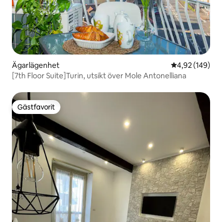
Ägarlägenhet
4,92 av 5 i ge
4,92 (149)
[7th Floor Suite]Turin, utsikt över Mole Antonelliana
Gästfavorit
Gästfavorit