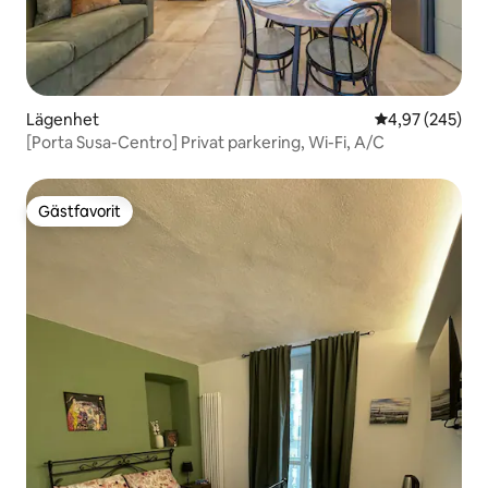
Lägenhet
4,97 av 5 i ge
4,97 (245)
[Porta Susa-Centro] Privat parkering, Wi-Fi, A/C
Gästfavorit
Gästfavorit