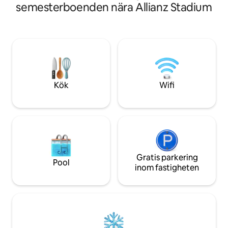
connessione fibra 
semesterboenden nära Allianz Stadium
disponibile per sog
singolo con rete p
posizionare nella
Disponibile lettin
completo di lenzuo
Alloggio sito al pr
ascensore. Sono a 
e asciugamani.
Kök
Wifi
Gratis parkering
Pool
inom fastigheten