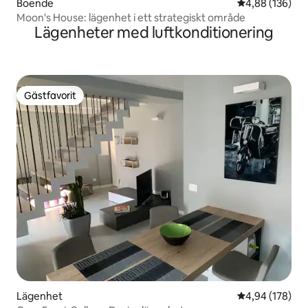
Boende
4,88 av 5 i ge
4,88 (136)
Moon's House: lägenhet i ett strategiskt område
Lägenheter med luftkonditionering
Gästfavorit
Gästfavorit
Lägenhet
4,94 av 5 i ge
4,94 (178)