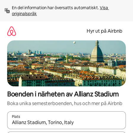
Hoppa
En del information har översatts automatiskt. 
Visa 
till
originalspråk
innehåll
Hyr ut på Airbnb
Boenden i närheten av Allianz Stadium
Boka unika semesterboenden, hus och mer på Airbnb
Plats
När resultaten är tillgängliga kan du navigera med upp- och ned