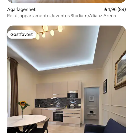
Ägarlägenhet
4,96 av 5 i g
4,96 (89)
ReLù, appartamento Juventus Stadium/Allianz Arena
Gästfavorit
Gästfavorit