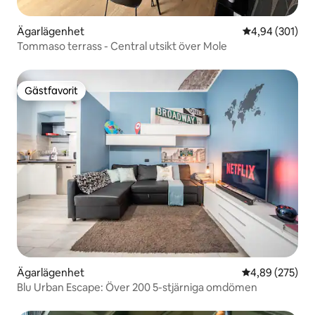
Ägarlägenhet
4,94 av 5 i ge
4,94 (301)
Tommaso terrass - Central utsikt över Mole
Gästfavorit
Gästfavorit
Ägarlägenhet
4,89 av 5 i ge
4,89 (275)
Blu Urban Escape: Över 200 5-stjärniga omdömen