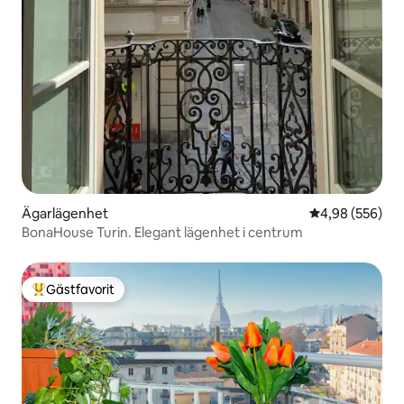
Ägarlägenhet
4,98 av 5 i ge
4,98 (556)
BonaHouse Turin. Elegant lägenhet i centrum
Gästfavorit
Populär gästfavorit