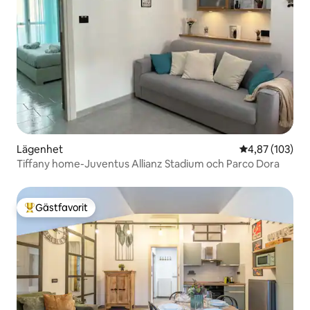
Lägenhet
4,87 av 5 i ge
4,87 (103)
Tiffany home-Juventus Allianz Stadium och Parco Dora
Gästfavorit
Populär gästfavorit