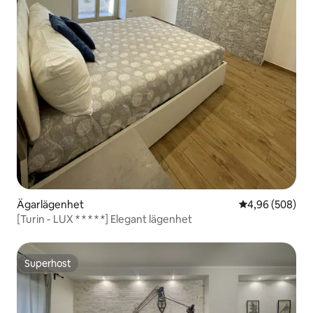
Ägarlägenhet
4,96 av 5 i ge
4,96 (508)
[Turin - LUX * * * * *] Elegant lägenhet
Superhost
Superhost