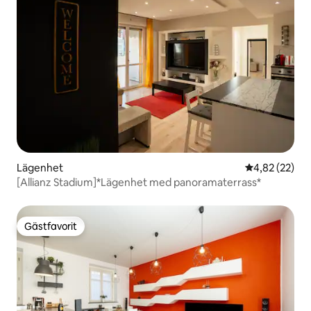
Lägenhet
4,82 av 5 i g
4,82 (22)
[Allianz Stadium]*Lägenhet med panoramaterrass*
Gästfavorit
Gästfavorit