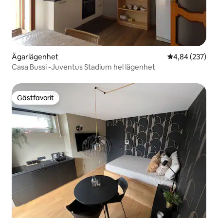
Ägarlägenhet
4,84 av 5 i ge
4,84 (237)
Casa Bussi -Juventus Stadium hel lägenhet
Gästfavorit
Gästfavorit