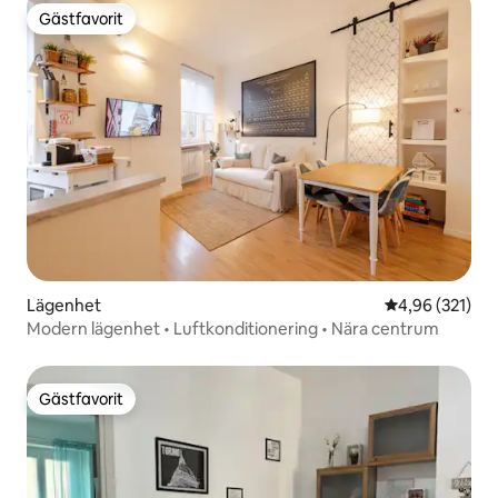
Gästfavorit
Gästfavorit
Lägenhet
4,96 av 5 i ge
4,96 (321)
Modern lägenhet • Luftkonditionering • Nära centrum
Gästfavorit
Gästfavorit