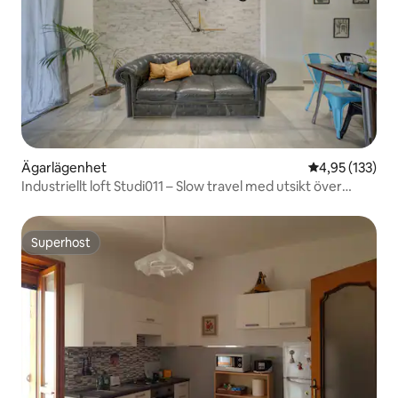
Ägarlägenhet
4,95 av 5 i ge
4,95 (133)
Industriellt loft Studi011 – Slow travel med utsikt över
Alperna
Superhost
Superhost