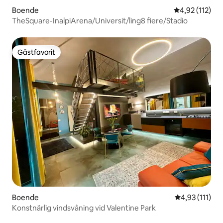
Boende
4,92 av 5 i ge
4,92 (112)
TheSquare-InalpiArena/Universit/ling8 fiere/Stadio
Gästfavorit
Gästfavorit
Boende
4,93 av 5 i g
4,93 (111)
Konstnärlig vindsvåning vid Valentine Park