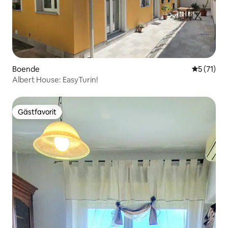
Boende
5 av 5 i g
5 (71)
Albert House: EasyTurin!
Gästfavorit
Gästfavorit