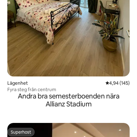
Lägenhet
4,94 av 5 i ge
4,94 (145)
Fyra steg från centrum
Andra bra semesterboenden nära
Allianz Stadium
Superhost
Superhost