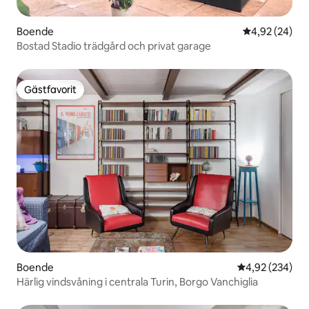
Boende
4,92 av 5 i g
4,92 (24)
Bostad Stadio trädgård och privat garage
Gästfavorit
Gästfavorit
Boende
4,92 av 5 i ge
4,92 (234)
Härlig vindsvåning i centrala Turin, Borgo Vanchiglia