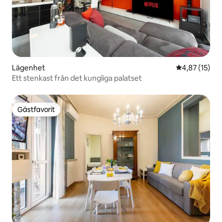
Lägenhet
4,87 av 5 i g
4,87 (15)
Ett stenkast från det kungliga palatset
Gästfavorit
Gästfavorit