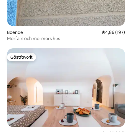
Boende
4,86 av 5 i ge
4,86 (197)
Morfars och mormors hus
Gästfavorit
Gästfavorit