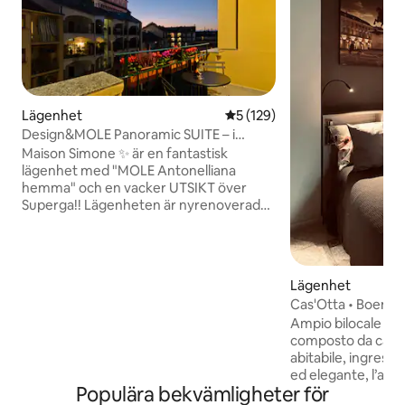
Lägenhet
5 av 5 i genomsnittligt bet
5 (129)
Design&MOLE Panoramic SUITE – i
hjärtat av Turin
Maison Simone ✨ är en fantastisk
lägenhet med "MOLE Antonelliana
hemma" och en vacker UTSIKT över
Superga!! Lägenheten är nyrenoverad
och dess djärva stil utstrålar värme och
komfort. Till fots kan du utforska MOLE,
den historiska stadskärnan, de viktigaste
MUSEERNA och teatrarna, torgen och
Lägenhet
stadens mest charmiga hörn, och prova
Cas'Otta • Boend
den finaste lokala maten. Runt hörnet
Ampio bilocale app
kommer gågatan att låta dig fördjupa dig
composto da camer
i grannskapet som döljer den bohemiska
abitabile, ingress
själen och den autentiska TURIN-
ed elegante, l’allog
ATMOSFÄREN!!!
Populära bekvämligheter för
confort: smart TV 5