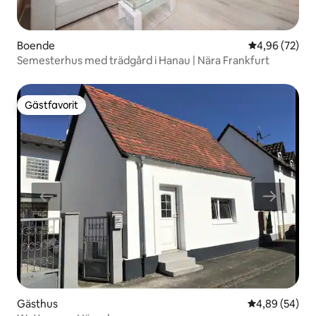
Boende
4,96 av 5 i g
4,96 (72)
Semesterhus med trädgård i Hanau | Nära Frankfurt
Gästfavorit
Gästfavorit
Gästhus
4,89 av 5 i g
4,89 (54)