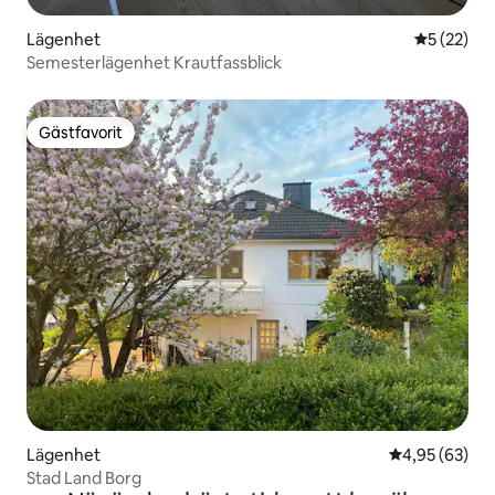
Lägenhet
5 av 5 i g
5 (22)
Semesterlägenhet Krautfassblick
Gästfavorit
Gästfavorit
Lägenhet
4,95 av 5 i g
4,95 (63)
Stad Land Borg