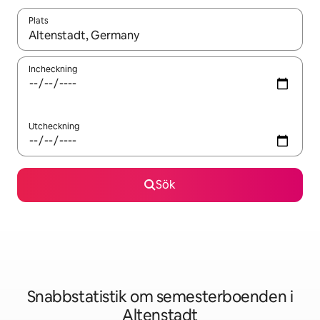
Plats
När resultaten är tillgängliga kan du navigera med upp- och ned
Incheckning
Utcheckning
Sök
Snabbstatistik om semesterboenden i
Altenstadt