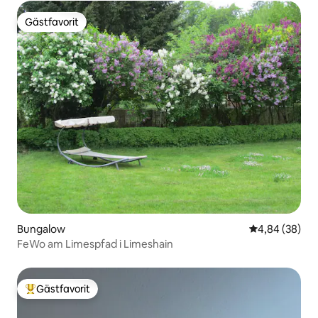
Gästfavorit
Gästfavorit
Bungalow
4,84 av 5 i g
4,84 (38)
FeWo am Limespfad i Limeshain
Gästfavorit
Populär gästfavorit