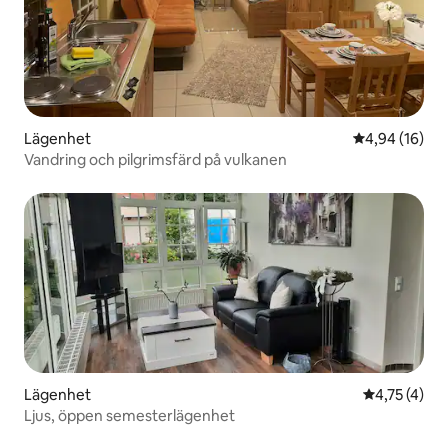
Lägenhet
4,94 av 5 i g
4,94 (16)
Vandring och pilgrimsfärd på vulkanen
Lägenhet
4,75 av 5 i
4,75 (4)
Ljus, öppen semesterlägenhet