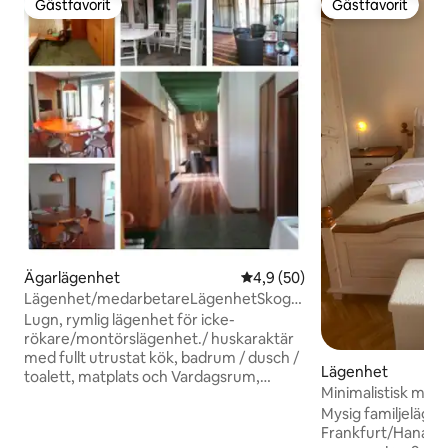
Gästfavorit
Gästfavorit
Gästfavorit
Gästfavorit
Ägarlägenhet
4,9 av 5 i genomsnittligt be
4,9 (50)
Lägenhet/medarbetareLägenhetSkog.HusKaraktär
Rhein-Main
Lugn, rymlig lägenhet för icke-
rökare/montörslägenhet./ huskaraktär
med fullt utrustat kök, badrum / dusch /
Lägenhet
toalett, matplats och Vardagsrum,
Minimalistisk mysi
terrass, 1 dubbelrum & 1 enkelrum, 1 twin
Mysig familjelägen
med 2 enkelsängar. 2 TV/radio, Wi-Fi,
Frankfurt/Hanau Perfekt för upp till 5
bilparkering. Sänglinne, handdukar,