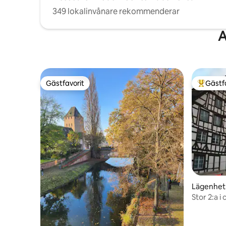
349 lokalinvånare rekommenderar
A
Gästfavorit
Gästf
Gästfavorit
Populär 
Lägenhet
Stor 2:a i
över kate