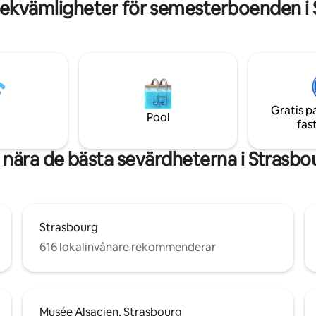
nde charmen i denna alsace-
historiska centrum och de olika
bekvämligheter för semesterboenden i 
tämmer de sig för att bosätta
julmarknaderna. De närliggande
t mildra sin
spårvagnsstationerna gör att d
ck återskapar dessa ädla
upptäcka de europeiska institu
en fristad i sin hemlands anda.
och passagen till Kehl i Tysklan
 till vår kokong, en
kommer att välkomna dig i en 
klaring till Fjärran Östern mitt i
inbjudande inredning. Utrusta
s centrum. いらっしゃいませ
fiber och internetbox
Gratis p
Pool
fas
 nära de bästa sevärdheterna i Strasbo
Strasbourg
616 lokalinvånare rekommenderar
Musée Alsacien, Strasbourg