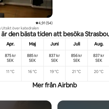
4,91 av 5 i genomsnittligt betyg, 54 omdöm
4,91 (54)
s Utsikt över katedralen
 är den bästa tiden att besöka Strasbo
Apr.
Maj
Juni
Juli
Aug.
875 kr
885 kr
837 kr
856 kr
837 kr
SEK
SEK
SEK
SEK
SEK
11 °C
16 °C
19 °C
21 °C
20 °C
Mer från Airbnb