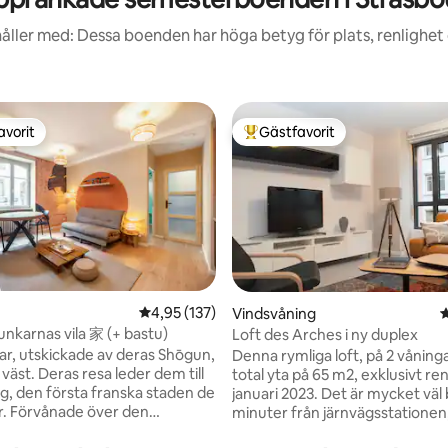
åller med: Dessa boenden har höga betyg för plats, renlighet
avorit
Gästfavorit
gästfavorit
Populär gästfavorit
ligt betyg, 887 omdömen
4,95 av 5 i genomsnittligt betyg, 137 omdöm
4,95 (137)
Vindsvåning
4
karnas vila 家 (+ bastu)
Loft des Arches i ny duplex
r, utskickade av deras Shōgun,
Denna rymliga loft, på 2 vånin
l väst. Deras resa leder dem till
total yta på 65 m2, exklusivt re
g, den första franska staden de
januari 2023. Det är mycket väl 
. Förvånade över den
minuter från järnvägsstationen
ska katedralen och den
Halles köpcentret i Strasbourgs