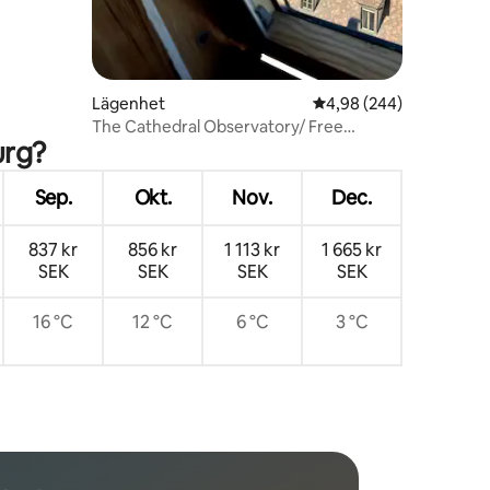
en
Lägenhet
4,98 av 5 i genomsnitt
4,98 (244)
The Cathedral Observatory/ Free
urg?
Parking
Sep.
Okt.
Nov.
Dec.
837 kr
856 kr
1 113 kr
1 665 kr
SEK
SEK
SEK
SEK
16 °C
12 °C
6 °C
3 °C