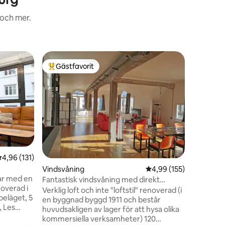
 och mer.
Lägenhe
Gästfavorit
Gästfav
Populär gästfavorit
Gästfav
Ett mysig
Terrass 5
Detta boe
mellan n
och är de
utforska
Spårvagn 
parkering
France 6 
Route des
en
,96 av 5 i genomsnittligt betyg, 131 omdömen
4,96 (131)
Odile 25 
Vindsvåning
4,99 av 5 i genomsnitt
4,99 (155)
Rulantica
gar med en
Luftkondi
Fantastisk vindsvåning med direkt
noverad i
självinc
tillgång till stationen/stadscentrum.
Verklig loft och inte "loftstil" renoverad (i
beläget, 5
för en lug
en byggnad byggd 1911 och består
, Les
huvudsakligen av lager för att hysa olika
kommersiella verksamheter) 120