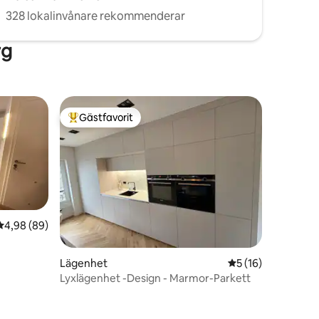
328 lokalinvånare rekommenderar
rg
Gästfavorit
Populär gästfavorit
4,98 av 5 i genomsnittligt betyg, 89 omdömen
4,98 (89)
en
Lägenhet
5 av 5 i genomsnit
5 (16)
Lyxlägenhet -Design - Marmor-Parkett