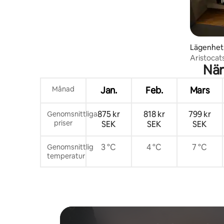
Lägenhet
Aristocat
När
Månad
Jan.
Feb.
Mars
875 kr
818 kr
799 kr
Genomsnittliga
priser
SEK
SEK
SEK
3 °C
4 °C
7 °C
Genomsnittlig
temperatur