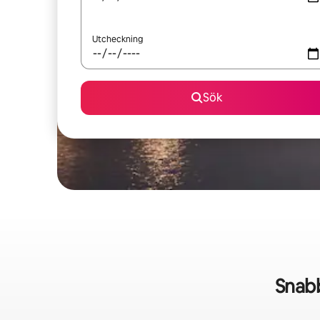
Utcheckning
Sök
Snabb