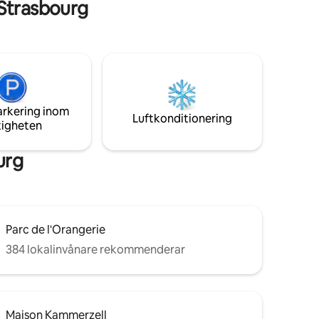
Strasbourg
kvadratmeter, mycket ljust,
säkerhetsdörr, massivt parkettgolv,
u kan
välkomnar 4 resenärer, mycket enkel
tionerna
tillgång (2 minuters promenad från
d. Den
stationen, motorvägsanslutning 500
mysig och
meter, snabb spårvagnsanslutning),
d med
möjlighet till offentlig parkering 300
meter, belägen 12 minuters promenad
arkering inom
från Strasbourgs katedral.
Luftkonditionering
tigheten
urg
Parc de l'Orangerie
384 lokalinvånare rekommenderar
Maison Kammerzell