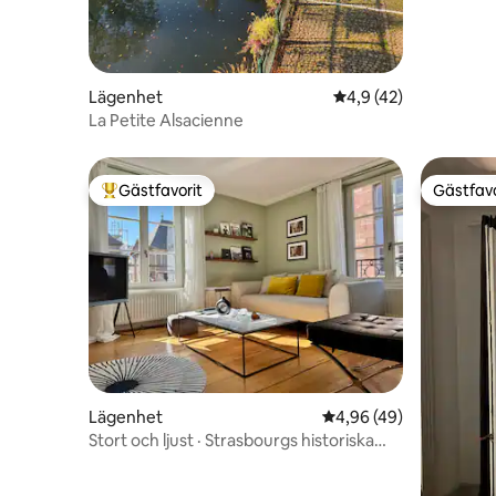
Lägenhet
4,9 av 5 i genomsnit
4,9 (42)
La Petite Alsacienne
Gästfavorit
Gästfavo
Populär gästfavorit
Gästfavo
Lägenhet
4,96 av 5 i genomsnit
4,96 (49)
Stort och ljust · Strasbourgs historiska
centrum 4p