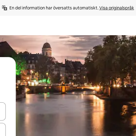
En del information har översatts automatiskt. 
Visa originalspråk
d upp- och nedåtpilarna eller utforska genom att trycka eller svepa.