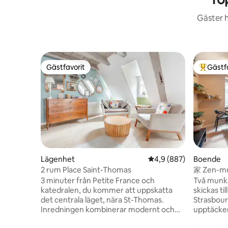
Gäster h
Gästfavorit
Gästf
Gästfavorit
Populär 
Lägenhet
4,9 av 5 i genomsnitt
4,9 (887)
Boende
2 rum Place Saint-Thomas
家 Zen-mun
3 minuter från Petite France och
Två munka
katedralen, du kommer att uppskatta
skickas til
det centrala läget, nära St-Thomas.
Strasbour
Inredningen kombinerar modernt och
upptäcker
gammalt, för en atmosfär där man mår
majestäti