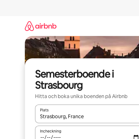
Hoppa
till
innehåll
Semesterboende i
Strasbourg
Hitta och boka unika boenden på Airbnb
Plats
När resultaten är tillgängliga kan du navigera me
Incheckning