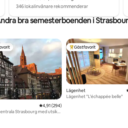
346 lokalinvånare rekommenderar
ndra bra semesterboenden i Strasbou
avorit
Gästfavorit
gästfavorit
Populär gästfavorit
Lägenhet
Lägenhet "L'échappée belle"
4,91 av 5 i genomsnittligt betyg, 294 omdöm
4,91 (294)
 centrala Strasbourg med utsikt
dralen