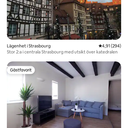
Lägenhet i Strasbourg
4,91 av 5 i ge
4,91 (294)
Stor 2:a i centrala Strasbourg med utsikt över katedralen
Gästfavorit
Gästfavorit