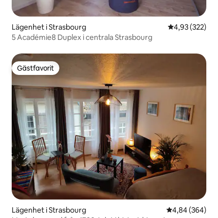
Lägenhet i Strasbourg
4,93 av 5 i ge
4,93 (322)
5 Académie8 Duplex i centrala Strasbourg
Gästfavorit
Gästfavorit
Lägenhet i Strasbourg
4,84 av 5 i ge
4,84 (364)