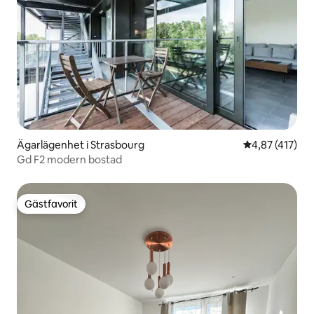
Ägarlägenhet i Strasbourg
4,87 av 5 i ge
4,87 (417)
Gd F2 modern bostad
Gästfavorit
Gästfavorit