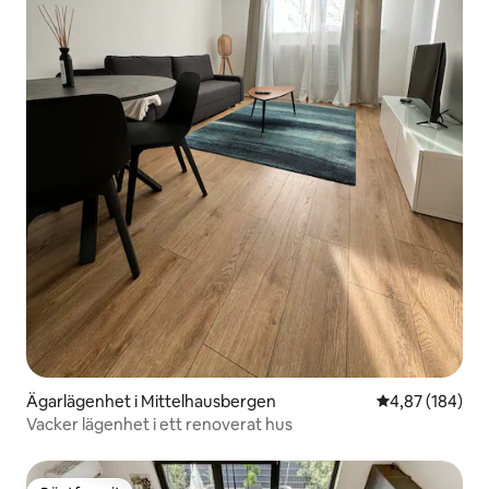
Ägarlägenhet i Mittelhausbergen
4,87 av 5 i ge
4,87 (184)
Vacker lägenhet i ett renoverat hus