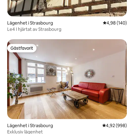
Lägenhet i Strasbourg
4,98 av 5 i ge
4,98 (140)
Le4 I hjärtat av Strasbourg
Gästfavorit
Gästfavorit
Lägenhet i Strasbourg
4,92 av 5 i ge
4,92 (998)
Exklusiv lägenhet