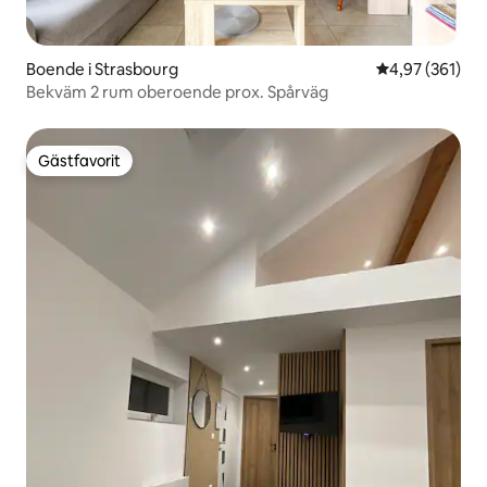
Boende i Strasbourg
4,97 av 5 i ge
4,97 (361)
Bekväm 2 rum oberoende prox. Spårväg
Gästfavorit
Gästfavorit