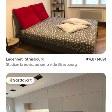
Lägenhet i Strasbourg
4,87 av 5 i ge
4,87 (409)
Studion bredvid, au centre de Strasbourg
Gästfavorit
Populär gästfavorit