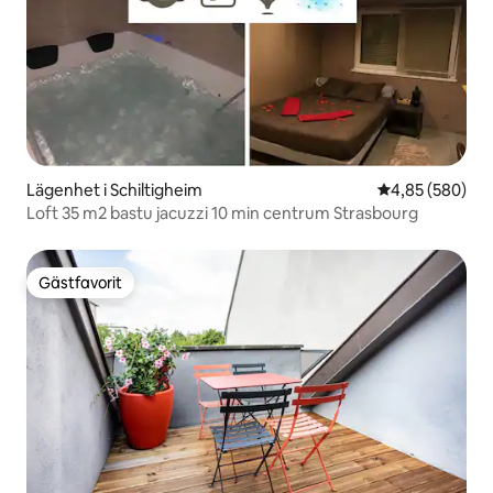
Lägenhet i Schiltigheim
4,85 av 5 i ge
4,85 (580)
Loft 35 m2 bastu jacuzzi 10 min centrum Strasbourg
Gästfavorit
Gästfavorit