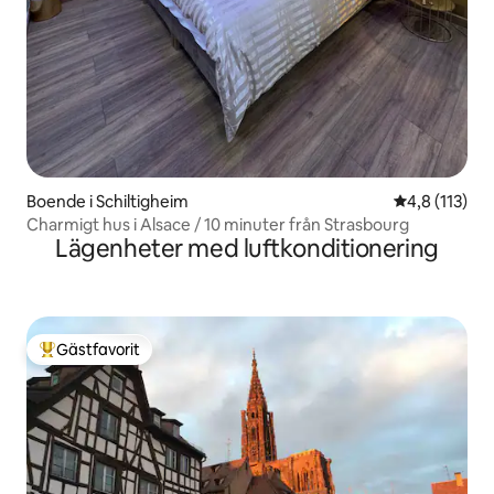
Boende i Schiltigheim
4,8 av 5 i g
4,8 (113)
Charmigt hus i Alsace / 10 minuter från Strasbourg
Lägenheter med luftkonditionering
Gästfavorit
Populär gästfavorit