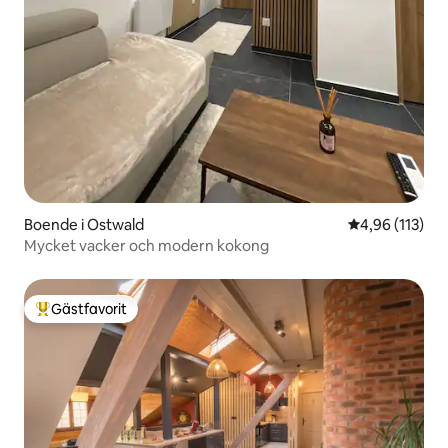
Boende i Ostwald
4,96 av 5 i ge
4,96 (113)
Mycket vacker och modern kokong
Gästfavorit
Populär gästfavorit