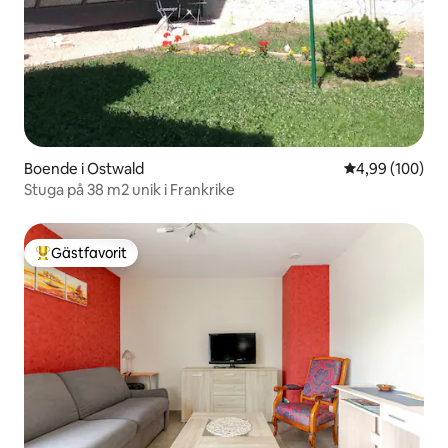
Boende i Ostwald
4,99 av 5 i ge
4,99 (100)
Stuga på 38 m2 unik i Frankrike
Gästfavorit
Populär gästfavorit