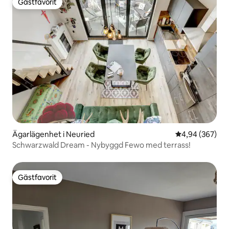
Gästfavorit
Gästfavorit
Ägarlägenhet i Neuried
4,94 av 5 i ge
4,94 (367)
Schwarzwald Dream - Nybyggd Fewo med terrass!
Gästfavorit
Gästfavorit