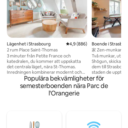
Lägenhet i Strasbourg
4,9 av 5 i genomsnittligt bety
4,9 (886)
Boende i Strasbou
2 rum Place Saint-Thomas
家 Zen-munkarnas v
3 minuter från Petite France och
Två munkar, utski
katedralen, du kommer att uppskatta
Shōgun, skickas til
det centrala läget, nära St-Thomas.
dem till Strasbour
Inredningen kombinerar modernt och
staden de upptäck
Populära bekvämligheter för
gammalt, för en atmosfär där man mår
den majestätiska 
bra, som ett bo! Från innergården
förtrollande char
semesterboenden nära Parc de
kommer du till denna charmiga och
stad, bestämmer de
l'Orangerie
originella tvårumslägenhet, perfekt för
sig där ett tag. För att mildra sin
en romantisk tillflykt. Byggnaden har en
kulturchock åters
rik historia. År 1289 präglades här mynt;
pilgrimer en frista
guldfloriner. På 1700-talet var det ett
Välkommen till vå
pensionat där Goethe och hans vänner
kärleksförklaring ti
åt. Det är upp till dig att njuta av det idag!
stadens cent