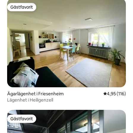
Gästfavorit
Gästfavorit
Ägarlägenhet i Friesenheim
4,95 av 5 i ge
4,95 (116)
Lägenhet i Heiligenzell
Gästfavorit
Gästfavorit