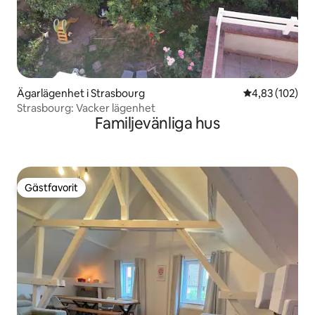
Ägarlägenhet i Strasbourg
4,83 av 5 i ge
4,83 (102)
Strasbourg: Vacker lägenhet
Familjevänliga hus
Gästfavorit
Gästfavorit