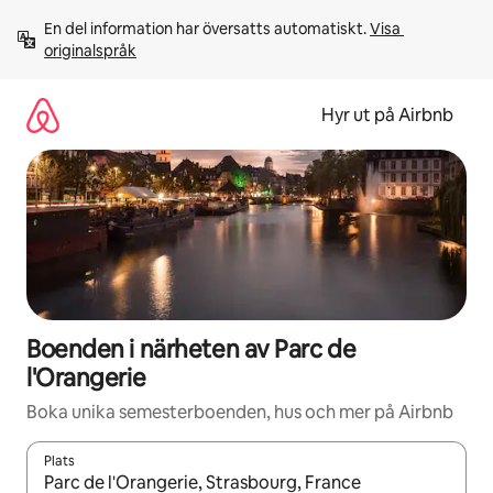
Hoppa
En del information har översatts automatiskt. 
Visa 
till
originalspråk
innehåll
Hyr ut på Airbnb
Boenden i närheten av Parc de
l'Orangerie
Boka unika semesterboenden, hus och mer på Airbnb
Plats
När resultaten är tillgängliga kan du navigera med upp- och ned