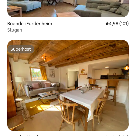
Boende i Furdenheim
4,98 av 5 i ge
4,98 (101)
Stugan
Superhost
Superhost