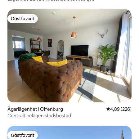
Gästfavorit
Gästfavorit
Ägarlägenhet i Offenburg
4,89 av 5 i ge
4,89 (226)
Centralt belägen stadsbostad
Gästfavorit
Gästfavorit