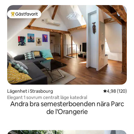
France
Gästfavorit
Populär gästfavorit
Lägenhet i Strasbourg
4,98 av 5 i ge
4,98 (120)
Elegant 1 sovrum centralt läge katedral
Andra bra semesterboenden nära Parc
de l'Orangerie