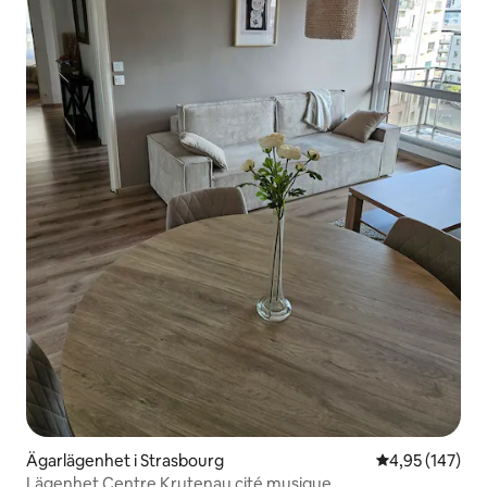
Ägarlägenhet i Strasbourg
4,95 av 5 i ge
4,95 (147)
Lägenhet Centre Krutenau cité musique