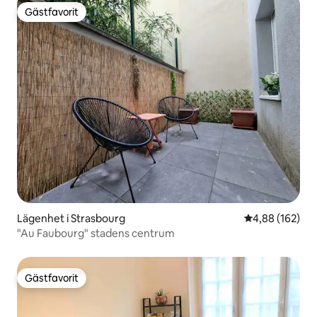
Gästfavorit
Gästfavorit
Lägenhet i Strasbourg
4,88 av 5 i ge
4,88 (162)
"Au Faubourg" stadens centrum
Gästfavorit
Gästfavorit