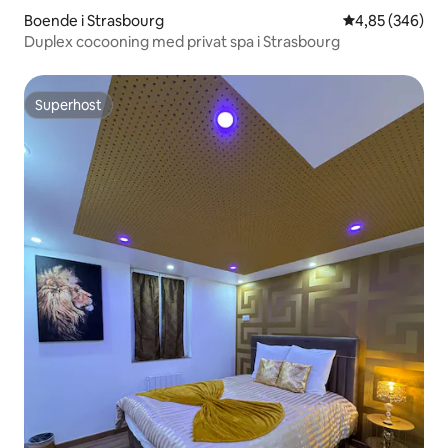
Boende i Strasbourg
4,85 av 5 i ge
4,85 (346)
Duplex cocooning med privat spa i Strasbourg
Superhost
Superhost