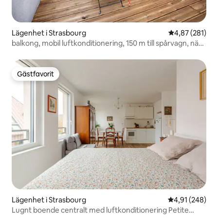
Lägenhet i Strasbourg
4,87 av 5 i ge
4,87 (281)
balkong, mobil luftkonditionering, 150 m till spårvagn, nära
parlamentet
Gästfavorit
Gästfavorit
Lägenhet i Strasbourg
4,91 av 5 i ge
4,91 (248)
Lugnt boende centralt med luftkonditionering Petite