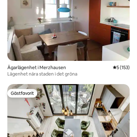
Ägarlägenhet i Merzhausen
5 av 5 i ge
5 (153)
Lägenhet nära staden i det gröna
Gästfavorit
Gästfavorit