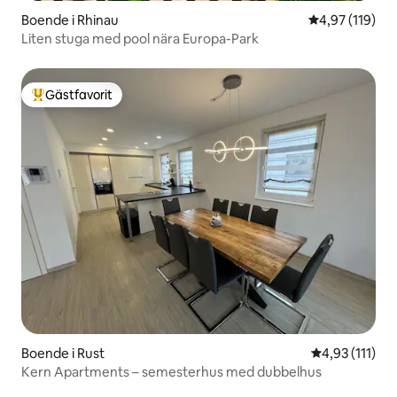
Boende i Rhinau
4,97 av 5 i ge
4,97 (119)
Liten stuga med pool nära Europa-Park
Gästfavorit
Populär gästfavorit
Boende i Rust
4,93 av 5 i g
4,93 (111)
Kern Apartments – semesterhus med dubbelhus