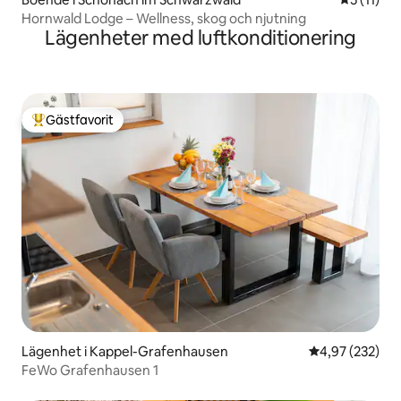
Hornwald Lodge – Wellness, skog och njutning
Lägenheter med luftkonditionering
Gästfavorit
Populär gästfavorit
Lägenhet i Kappel-Grafenhausen
4,97 av 5 i ge
4,97 (232)
FeWo Grafenhausen 1