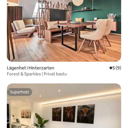
Lägenhet i Hinterzarten
5 av 5 i 
5 (9)
Forest & Sparkles | Privat bastu
Superhost
Superhost