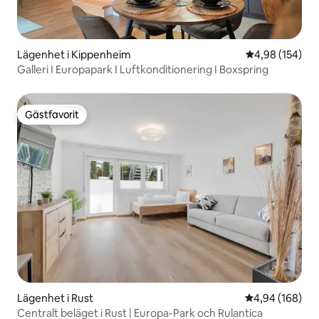
Lägenhet i Kippenheim
4,98 av 5 i ge
4,98 (154)
Galleri I Europapark I Luftkonditionering I Boxspring
Gästfavorit
Gästfavorit
Lägenhet i Rust
4,94 av 5 i ge
4,94 (168)
Centralt beläget i Rust | Europa-Park och Rulantica