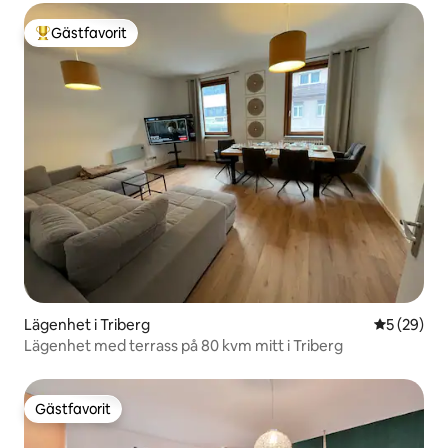
Gästfavorit
Populär gästfavorit
Lägenhet i Triberg
5 av 5 i g
5 (29)
Lägenhet med terrass på 80 kvm mitt i Triberg
Gästfavorit
Gästfavorit