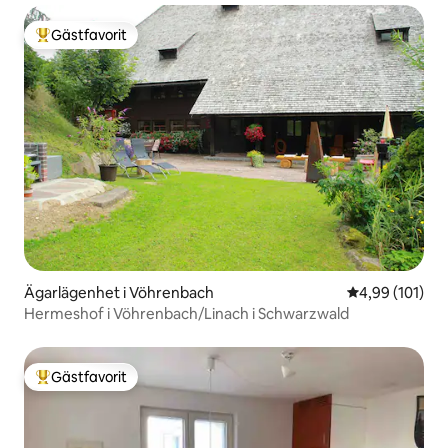
Gästfavorit
Populär gästfavorit
Ägarlägenhet i Vöhrenbach
4,99 av 5 i ge
4,99 (101)
Hermeshof i Vöhrenbach/Linach i Schwarzwald
Gästfavorit
Populär gästfavorit