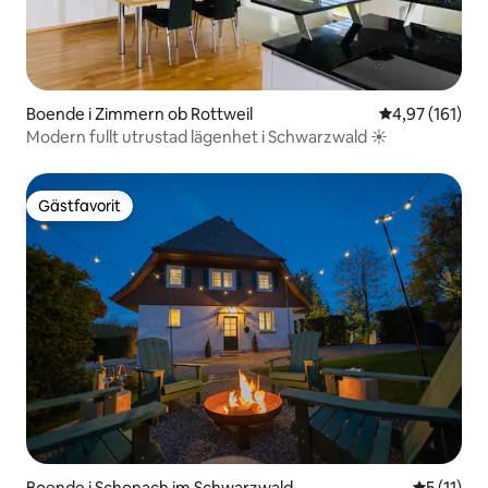
Boende i Zimmern ob Rottweil
4,97 av 5 i ge
4,97 (161)
Modern fullt utrustad lägenhet i Schwarzwald ☀️
Gästfavorit
Gästfavorit
Boende i Schonach im Schwarzwald
5 av 5 i 
5 (11)