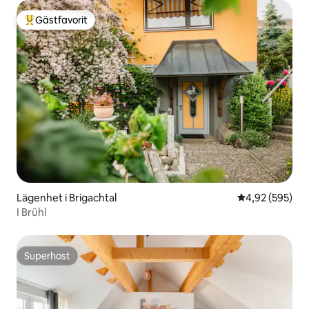
Gästfavorit
Populär gästfavorit
Lägenhet i Brigachtal
4,92 av 5 i ge
4,92 (595)
I Brühl
Superhost
Superhost