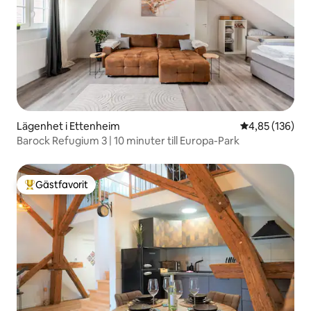
Lägenhet i Ettenheim
4,85 av 5 i ge
4,85 (136)
Barock Refugium 3 | 10 minuter till Europa-Park
Gästfavorit
Populär gästfavorit