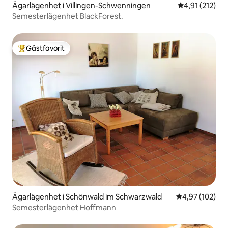
Ägarlägenhet i Villingen-Schwenningen
4,91 av 5 i ge
4,91 (212)
Semesterlägenhet BlackForest.
Gästfavorit
Populär gästfavorit
Ägarlägenhet i Schönwald im Schwarzwald
4,97 av 5 i ge
4,97 (102)
Semesterlägenhet Hoffmann