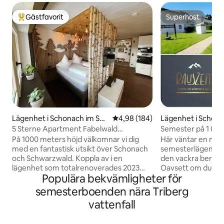
Gästfavorit
Superhost
Populär gästfavorit
Superhost
Lägenhet i Schonach im Sch
4,98 av 5 i genomsnittligt bety
4,98 (184)
Lägenhet i Schönw
warzwald
hwarzwald
5 Sterne Apartment Fabelwald
Semester på 1 00
Schwarzwald
pool och bastu
På 1000 meters höjd välkomnar vi dig
Här väntar en mys
med en fantastisk utsikt över Schonach
semesterlägenhet
och Schwarzwald. Koppla av i en
den vackra bergs
lägenhet som totalrenoverades 2023
Oavsett om du åker
Populära bekvämligheter för
med toppmodern inredning och stor
hörnet), vandrar e
känsla för detaljer. Oavsett om det är ett
den stora terrasse
semesterboenden nära Triberg
riktigt träd i vardagsrummet, ett
wellnessområdet 
vattenfall
blommigt täcke över sängen,
Här får hela famil
korsvirkade väggar, en regndusch i
Wi-Fi finns. Det m