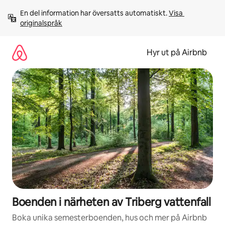
Hoppa
En del information har översatts automatiskt. 
Visa 
till
originalspråk
innehåll
Hyr ut på Airbnb
Boenden i närheten av Triberg vattenfall
Boka unika semesterboenden, hus och mer på Airbnb