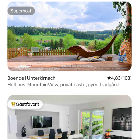
Superhost
Superhost
Boende i Unterkirnach
4,83 av 5 i ge
4,83 (103)
Helt hus, MountainView, privat bastu, gym, trädgård
Gästfavorit
Populär gästfavorit