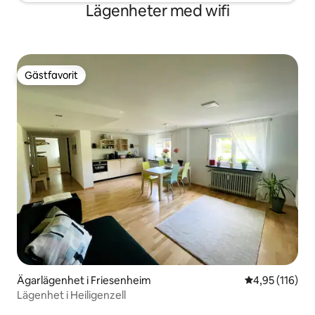
Lägenheter med wifi
Gästfavorit
Gästfavorit
Ägarlägenhet i Friesenheim
4,95 av 5 i ge
4,95 (116)
Lägenhet i Heiligenzell