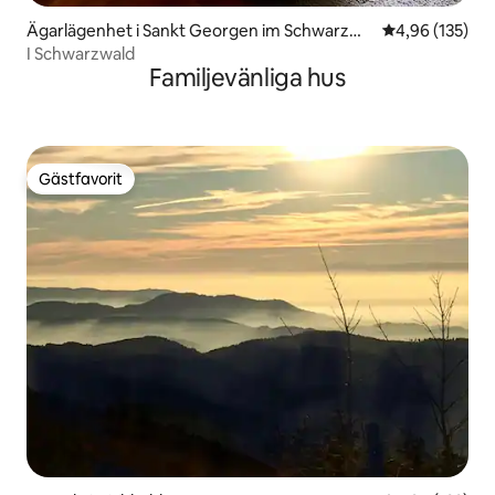
Ägarlägenhet i Sankt Georgen im Schwarzwa
4,96 av 5 i ge
4,96 (135)
ld
I Schwarzwald
Familjevänliga hus
Gästfavorit
Gästfavorit