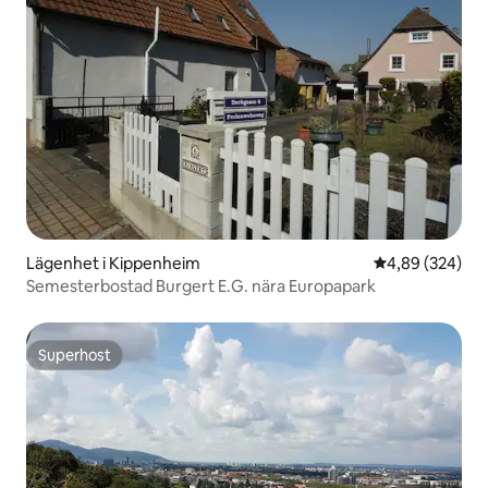
Lägenhet i Kippenheim
4,89 av 5 i ge
4,89 (324)
Semesterbostad Burgert E.G. nära Europapark
Superhost
Superhost