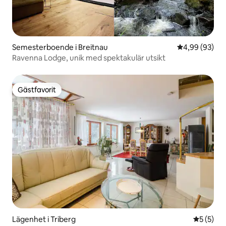
Semesterboende i Breitnau
4,99 av 5 i g
4,99 (93)
Ravenna Lodge, unik med spektakulär utsikt
Gästfavorit
Gästfavorit
Lägenhet i Triberg
5 av 5 i 
5 (5)