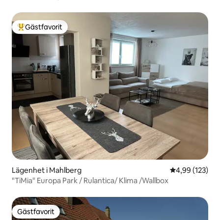
Gästfavorit
Populär gästfavorit
Lägenhet i Mahlberg
4,99 av 5 i ge
4,99 (123)
"TiMia" Europa Park / Rulantica/ Klima /Wallbox
Gästfavorit
Gästfavorit