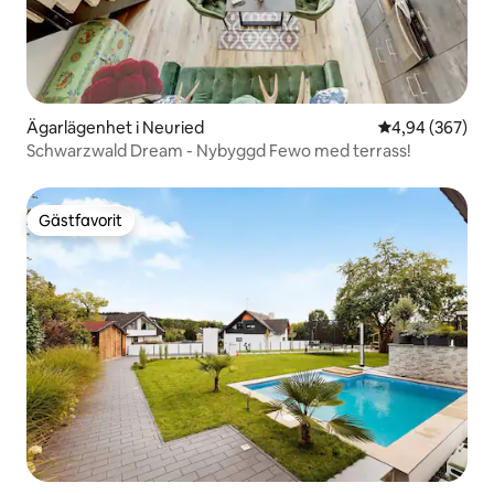
Ägarlägenhet i Neuried
4,94 av 5 i ge
4,94 (367)
Schwarzwald Dream - Nybyggd Fewo med terrass!
Gästfavorit
Gästfavorit