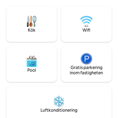
skogen eller ett äkta stentvättställ:
utrustat och bad
designälskare kommer inte att bli
hygienartiklar och
besvikna av de många högkvalitativa
gångavstånd till Tr
detaljerna. Belägen precis vid
till rutschkanan Pa
skogsbrynet är Fabelwald perfekt för
naturälskare.
Kök
Wifi
Gratis parkering
Pool
inom fastigheten
Luftkonditionering