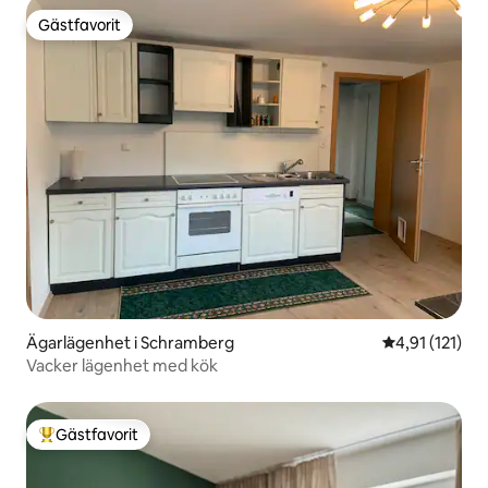
Gästfavorit
Gästfavorit
Ägarlägenhet i Schramberg
4,91 av 5 i g
4,91 (121)
Vacker lägenhet med kök
Gästfavorit
Populär gästfavorit