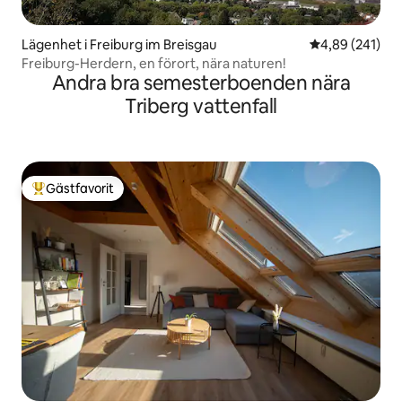
Lägenhet i Freiburg im Breisgau
4,89 av 5 i ge
4,89 (241)
Freiburg-Herdern, en förort, nära naturen!
Andra bra semesterboenden nära
Triberg vattenfall
Gästfavorit
Populär gästfavorit