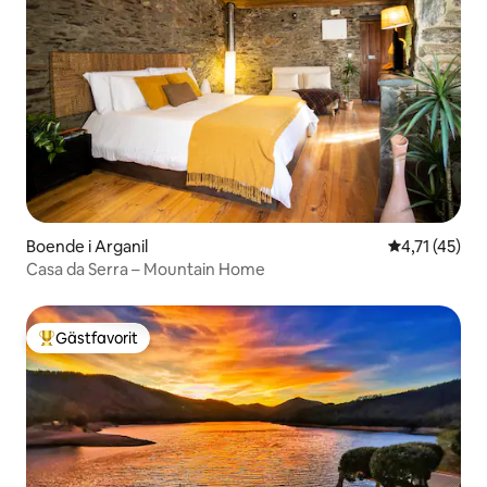
Boende i Arganil
4,71 av 5 i 
4,71 (45)
Casa da Serra – Mountain Home
Gästfavorit
Populär gästfavorit