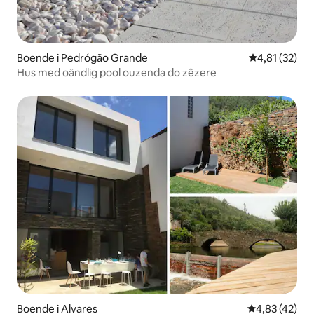
Boende i Pedrógão Grande
4,81 av 5 i g
4,81 (32)
Hus med oändlig pool ouzenda do zêzere
Boende i Alvares
4,83 av 5 i g
4,83 (42)