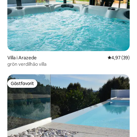
Villa i Arazede
4,97 av 5 i g
4,97 (39)
grön verdilhão villa
Gästfavorit
Gästfavorit