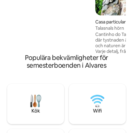
njuta av en privat terrass, skogsutsikt
och tillgång till ett soldäck och en
säsongsbetonad pool – perfekt för
avkopplande dagar utomhus under
Casa particular i L
våren och sommaren och lugna vistelser
Talasnals hörn
året runt.
Cantinho do Talasna
där tystnaden är e
och naturen är en
Varje detalj, från 
Populära bekvämligheter för
struktur, träet, ti
bidrar till en käns
semesterboenden i Alvares
välkomnande. Här verkar tiden sakta
ner, så att du kan 
med lugn lugn, där
dig att koppla av 
kontakten med de
autentiska essense
Kök
Wifi