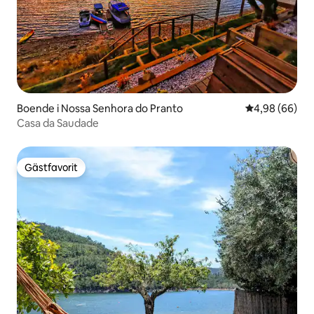
Boende i Nossa Senhora do Pranto
4,98 av 5 i g
4,98 (66)
Casa da Saudade
Gästfavorit
Gästfavorit