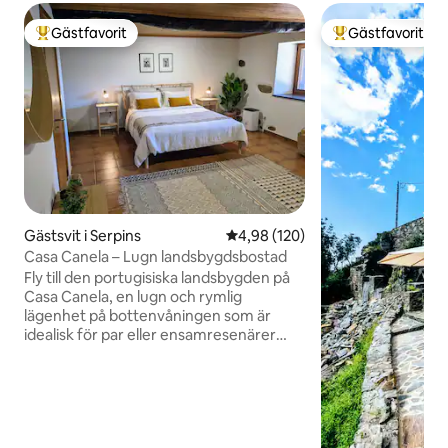
Gästfavorit
Gästfavorit
Populär gästfavorit
Populär gästfavor
Gästsvit i Serpins
4,98 av 5 i genomsnittligt bety
4,98 (120)
Casa Canela – Lugn landsbygdsbostad
Fly till den portugisiska landsbygden på
Casa Canela, en lugn och rymlig
lägenhet på bottenvåningen som är
idealisk för par eller ensamresenärer
som söker lugn, komfort och utrymme
för att sakta ner. Omgiven av naturen
och bara en kort bilresa från Coimbra, är
det en lugn bas för vila, promenader och
utforska centrala Portugal. Gästerna kan