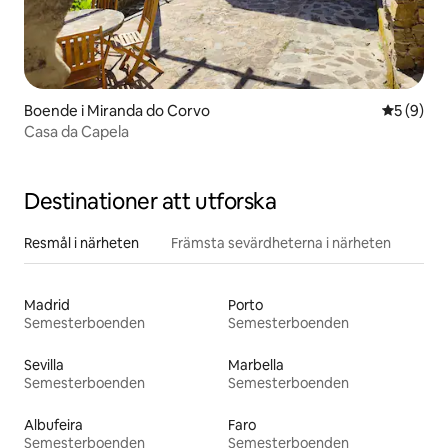
Boende i Miranda do Corvo
5 av 5 i 
5 (9)
Casa da Capela
Destinationer att utforska
Resmål i närheten
Främsta sevärdheterna i närheten
Madrid
Porto
Semesterboenden
Semesterboenden
Sevilla
Marbella
Semesterboenden
Semesterboenden
Albufeira
Faro
Semesterboenden
Semesterboenden