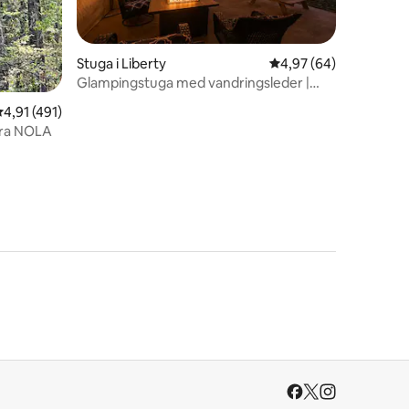
Stuga i Liberty
4,97 av 5 i genomsnit
4,97 (64)
Glampingstuga med vandringsleder |
Eldstad + Starlink-wifi
en
,91 av 5 i genomsnittligt betyg, 491 omdömen
4,91 (491)
ära NOLA