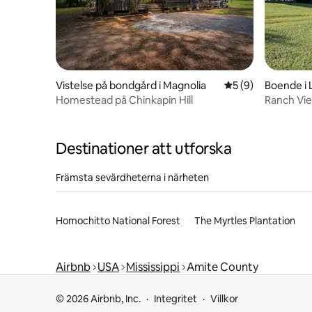
Vistelse på bondgård i Magnolia
5 av 5 i genomsni
5 (9)
Boende i 
Homestead på Chinkapin Hill
Ranch Vi
Destinationer att utforska
Främsta sevärdheterna i närheten
Homochitto National Forest
The Myrtles Plantation
Airbnb
USA
Mississippi
Amite County
© 2026 Airbnb, Inc.
Integritet
Villkor