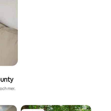
ounty
 och mer.