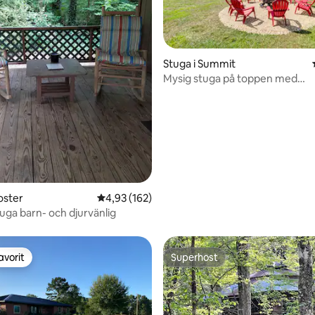
Stuga i Summit
Mysig stuga på toppen med
ligt betyg, 321 omdömen
vandringsleder och fiskedamm
oster
4,93 av 5 i genomsnittligt betyg, 162 omdöm
4,93 (162)
tuga barn- och djurvänlig
avorit
Superhost
gästfavorit
Superhost