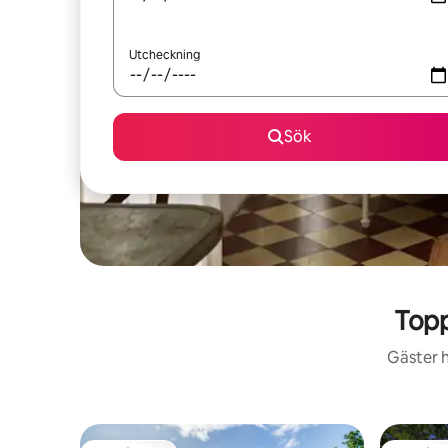
Utcheckning
Sök
Topp
Gäster h