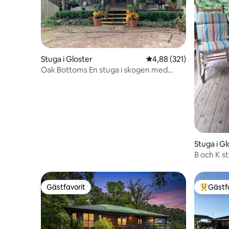
Stuga i Gloster
4,88 av 5 i genomsnitt
4,88 (321)
Oak Bottoms En stuga i skogen med
sandiga bäckar
Stuga i Gl
B och K s
Gästfavorit
Gästf
Gästfavorit
Populär 