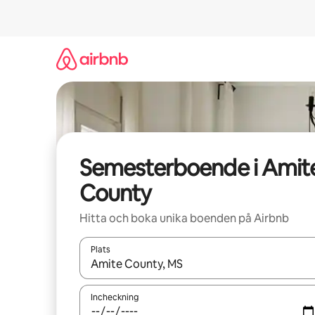
Hoppa
till
innehåll
Semesterboende i Amit
County
Hitta och boka unika boenden på Airbnb
Plats
När resultaten är tillgängliga kan du navigera me
Incheckning