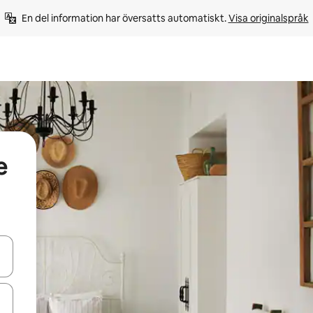
En del information har översatts automatiskt. 
Visa originalspråk
e
d upp- och nedåtpilarna eller utforska genom att trycka eller svepa.