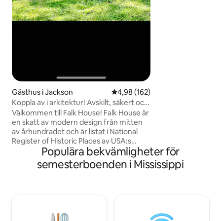
däck, utforska sko
ner vid vattnet. U
smält samman med 
Gästhus i Jackson
4,98 av 5 i genomsnittligt bety
4,98 (162)
Koppla av i arkitektur! Avskilt, säkert och
fridfullt.
Välkommen till Falk House! Falk House är
en skatt av modern design från mitten
av århundradet och är listat i National
Register of Historic Places av USA:s
Populära bekvämligheter för
inrikesdepartement. Vi har förvandlat
den ursprungliga konststudion till en
semesterboenden i Mississippi
elegant, privat oas, med vidsträckt utsikt
över naturen och Eastover's Upper Twin
Lake. Du kommer att vara centralt
belägen för alla
tunnelbanedestinationer, inklusive
fantastiska restauranger, barer och