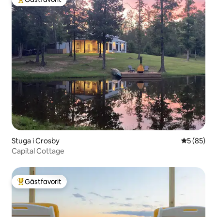
Populär gästfavorit
Stuga i Crosby
5 av 5 i g
5 (85)
Capital Cottage
Gästfavorit
Populär gästfavorit