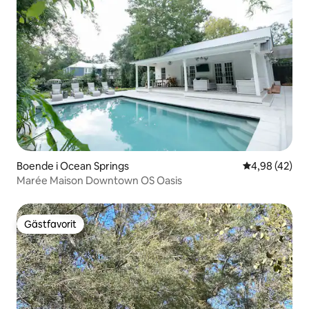
Boende i Ocean Springs
4,98 av 5 i g
4,98 (42)
Marée Maison Downtown OS Oasis
Gästfavorit
Gästfavorit