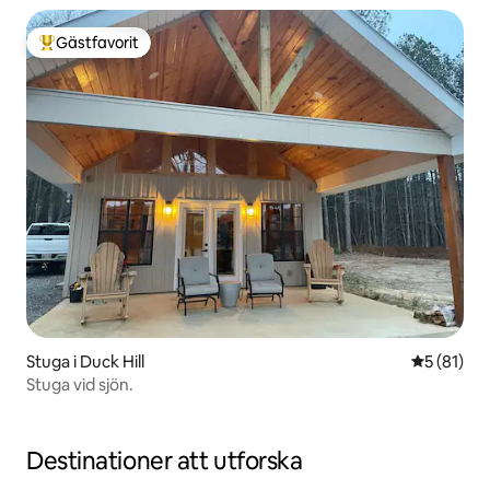
Gästfavorit
Populär gästfavorit
Stuga i Duck Hill
5 av 5 i g
5 (81)
Stuga vid sjön.
Destinationer att utforska