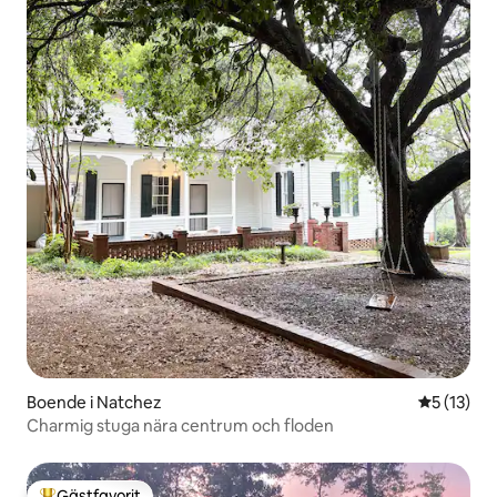
Boende i Natchez
5 av 5 i g
5 (13)
Charmig stuga nära centrum och floden
Gästfavorit