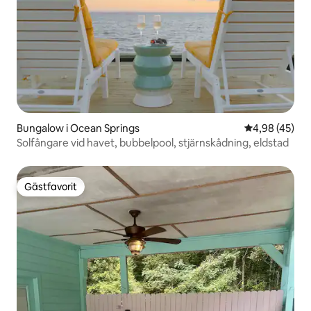
Bungalow i Ocean Springs
4,98 av 5 i g
4,98 (45)
Solfångare vid havet, bubbelpool, stjärnskådning, eldstad
Gästfavorit
Gästfavorit