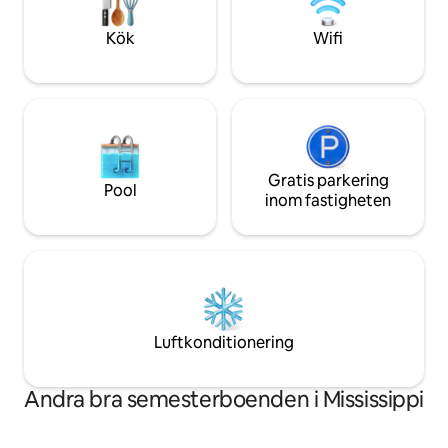
shopping, samt områdets sjukhus,
domstolar och företag. Långa vistelser
Kök
Wifi
är idealiska.
Gratis parkering
Pool
inom fastigheten
Luftkonditionering
Andra bra semesterboenden i Mississippi